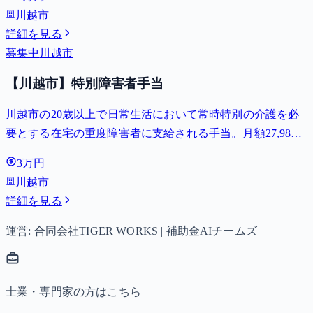
川越市
詳細を見る
募集中
川越市
【川越市】特別障害者手当
川越市の20歳以上で日常生活において常時特別の介護を必
要とする在宅の重度障害者に支給される手当。月額27,980
円。
3万円
川越市
詳細を見る
運営: 合同会社TIGER WORKS | 補助金AIチームズ
士業・専門家の方はこちら