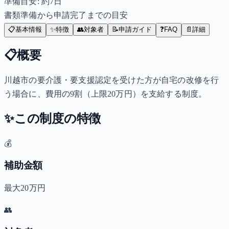
準備目安: 約
7
日
書類準備から申請完了までの目安
📋
基本情報
✨
特徴
👥
対象者
📝
申請ガイド
❓
FAQ
📄
詳細
📋
概要
川越市の要介護・要支援認定を受けた方が自宅の改修を行
う場合に、費用の9割（上限20万円）を支給する制度。
✨
この制度の特徴
💰
補助金額
最大20万円
👥