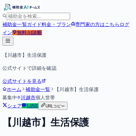
補助金一覧
ガイド
料金・プラン
専門家の方はこちら
ログ
イン
無料
AI診断
【川越市】生活保護
公式サイトで詳細を確認
公式サイトを見る
ホーム
補助金一覧
【川越市】生活保護
募集中
川越市
個人
世帯
シェア
LINE
URLコピー
【川越市】生活保護