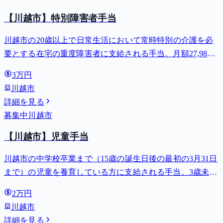
【川越市】特別障害者手当
川越市の20歳以上で日常生活において常時特別の介護を必
要とする在宅の重度障害者に支給される手当。月額27,980
円。
3万円
川越市
詳細を見る
募集中
川越市
【川越市】児童手当
川越市の中学校卒業まで（15歳の誕生日後の最初の3月31日
まで）の児童を養育している方に支給される手当。3歳未満
は月額15,000円、3歳以上小学校修了前は月額10,000円（第3
2万円
子以降は15,000円）、中学生は月額10,000円。
川越市
詳細を見る