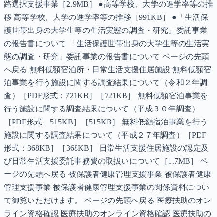
路選択支援事業［2.9MB］ ●高等学校、大学の進学率等の推
移 高等学校、大学の進学率等の推移［991KB］ ●「生活保
護世帯出身の大学生等の生活実態の調査・研究」委託事業
の報告書について 「生活保護世帯出身の大学生等の生活実
態の調査・研究」委託事業の報告書について ページの先頭
へ戻る 無料低額宿泊所・日常生活支援住居施設 無料低額宿
泊事業を行う施設に関する調査結果について（令和２年調
査）［PDF形式：721KB］［721KB］ 無料低額宿泊事業を
行う施設に関する調査結果について（平成３０年調査）
［PDF形式：515KB］［515KB］ 無料低額宿泊事業を行う
施設に関する調査結果について（平成２７年調査）［PDF
形式：368KB］［368KB］ 日常生活支援住居施設の認定及
び日常生活支援委託事務費の取扱いについて［1.7MB］ ペ
ージの先頭へ戻る 被保護者健康管理支援事業 被保護者健康
管理支援事業 被保護者健康管理支援事業の関係資料につい
て御覧いただけます。 ページの先頭へ戻る 医療扶助のオン
ライン資格確認 医療扶助のオンライン資格確認 医療扶助の