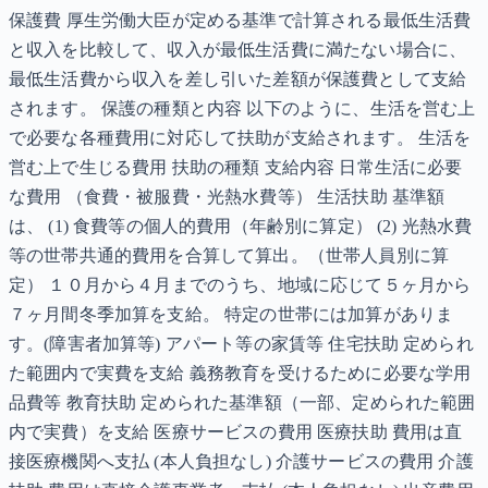
保護費 厚生労働大臣が定める基準で計算される最低生活費
と収入を比較して、収入が最低生活費に満たない場合に、
最低生活費から収入を差し引いた差額が保護費として支給
されます。 保護の種類と内容 以下のように、生活を営む上
で必要な各種費用に対応して扶助が支給されます。 生活を
営む上で生じる費用 扶助の種類 支給内容 日常生活に必要
な費用 （食費・被服費・光熱水費等） 生活扶助 基準額
は、 (1) 食費等の個人的費用（年齢別に算定） (2) 光熱水費
等の世帯共通的費用を合算して算出。（世帯人員別に算
定） １０月から４月までのうち、地域に応じて５ヶ月から
７ヶ月間冬季加算を支給。 特定の世帯には加算がありま
す。(障害者加算等) アパート等の家賃等 住宅扶助 定められ
た範囲内で実費を支給 義務教育を受けるために必要な学用
品費等 教育扶助 定められた基準額（一部、定められた範囲
内で実費）を支給 医療サービスの費用 医療扶助 費用は直
接医療機関へ支払 (本人負担なし) 介護サービスの費用 介護