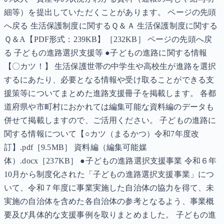
細等）を提出していただくことがあります。 ページの先頭
へ戻る 生活保護制度に関するＱ＆Ａ 生活保護制度に関する
Ｑ＆A【PDF形式：239KB】［232KB］ ページの先頭へ戻
る 子どもの進路選択支援等 ●子どもの進路に関する情報
【〇カツ！】 生活保護世帯の中学生や高校生が進路を選択
するにあたり、必要となる情報や受け取ることができる支
援策等についてまとめた進路支援冊子を掲載します。 各都
道府県や市町村におかれては編集可能な資料編のデータも
併せて掲載しますので、ご活用ください。 子どもの進路に
関する情報について【○カツ（まるかつ）令和7年度改
訂】.pdf［9.5MB］ 資料編（編集可能媒
体）.docx［237KB］ ●子どもの進路選択支援事業 令和６年
10月から制度化された「子どもの進路選択支援事業」につ
いて、令和７年度に事業実施した自治体の協力を得て、未
実施の自治体を含めた各自治体の参考となるよう、事業概
要及び具体的な支援事例を取りまとめました。 子どもの進