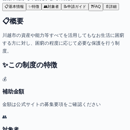
📋
基本情報
✨
特徴
👥
対象者
📝
申請ガイド
❓
FAQ
📄
詳細
📋
概要
川越市の資産や能力等すべてを活用してもなお生活に困窮
する方に対し、困窮の程度に応じて必要な保護を行う制
度。
✨
この制度の特徴
💰
補助金額
金額は公式サイトの募集要項をご確認ください
👥
対象者