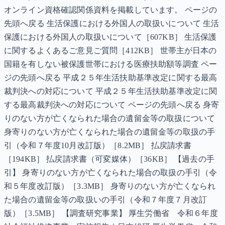
オンライン資格確認関係資料を掲載しています。 ページの
先頭へ戻る 生活保護における外国人の取扱いについて 生活
保護における外国人の取扱いについて［607KB］ 生活保護
に関するよくあるご意見ご質問［412KB］ 世帯主が日本の
国籍を有しない被保護世帯における医療扶助額等調査 ペー
ジの先頭へ戻る 平成２５年生活扶助基準改定に関する最高
裁判決への対応について 平成２５年生活扶助基準改定に関
する最高裁判決への対応について ページの先頭へ戻る 身寄
りのない方が亡くなられた場合の遺留金等の取扱について
身寄りのない方が亡くなられた場合の遺留金等の取扱の手
引（令和７年度10月改訂版）［8.2MB］ 払戻請求書
［194KB］ 払戻請求書（可変媒体）［36KB］ 【過去の手
引】 身寄りのない方が亡くなられた場合の取扱の手引（令
和５年度改訂版）［3.3MB］ 身寄りのない方が亡くなられ
た場合の遺留金等の取扱いの手引（令和７年度７月改訂
版）［3.5MB］ 【調査研究事業】 厚生労働省 令和６年度