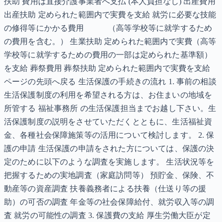
扶助 費用は直接介護事業者へ支払 (本人負担なし) 出産費用
出産扶助 定められた範囲内で実費を支給 就労に必要な技能
の修得等にかかる費用 （高等学校等に就学するため
の費用を含む。） 生業扶助 定められた範囲内で実費（高等
学校等に就学するための費用の一部は定められた基準額）
を支給 葬祭費用 葬祭扶助 定められた範囲内で実費を支給
ページの先頭へ戻る 生活保護の手続きの流れ 1. 事前の相談
生活保護制度の利用を希望される方は、お住まいの地域を
所管する 福祉事務所 の生活保護担当までお越し下さい。生
活保護制度の説明をさせていただくとともに、生活福祉資
金、各種社会保障施策等の活用について検討します。 2. 保
護の申請 生活保護の申請をされた方については、保護の決
定のために以下のような調査を実施します。 生活状況等を
把握するための実地調査（家庭訪問等） 預貯金、保険、不
動産等の資産調査 扶養義務者による扶養（仕送り等の援
助）の可否の調査 年金等の社会保障給付、就労収入等の調
査 就労の可能性の調査 3. 保護費の支給 厚生労働大臣が定