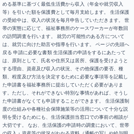
める基準に基づく最低生活費から収入（年金や就労収入
等）を引いた額を保護費として毎月支給します。 生活保護
の受給中は、収入の状況を毎月申告していただきます。 世
帯の実態に応じて、福祉事務所のケースワーカーが年数回
の訪問調査を行います。 就労の可能性のある方について
は、就労に向けた助言や指導を行います。 ページの先頭へ
戻る 申請に必要な書類 生活保護の申請をするにあたって
は、原則として、氏名や住所又は居所、保護を受けようと
する理由、資産及び収入の状況、その他保護の要否、種
類、程度及び方法を決定するために必要な事項等を記載し
た申請書を福祉事務所に提出していただく必要がありま
す。ただし、それができない特別な事情があれば、そうし
た申請書がなくても申請することができます。 生活保護制
度の仕組みや各種社会保障施策等の活用について十分な説
明を受けるためにも、生活保護担当窓口での事前の相談が
大切です。 なお、生活保護の申請時の調査において、世帯
の収入・資産等の状況がわかる資料（通帳の写しや給与明