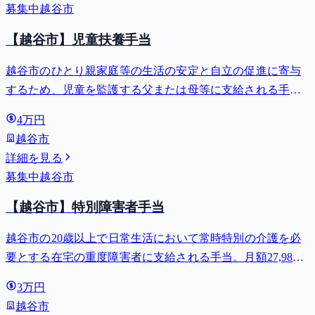
募集中
越谷市
【越谷市】児童扶養手当
越谷市のひとり親家庭等の生活の安定と自立の促進に寄与
するため、児童を監護する父または母等に支給される手
当。全部支給で月額最大44,140円。
4万円
越谷市
詳細を見る
募集中
越谷市
【越谷市】特別障害者手当
越谷市の20歳以上で日常生活において常時特別の介護を必
要とする在宅の重度障害者に支給される手当。月額27,980
円。
3万円
越谷市