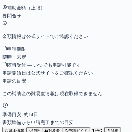
補助金額（上限）
要問合せ
金額情報は公式サイトでご確認ください
申請期限
随時・未定
随時受付 — いつでも申請可能です
申請開始日は公式サイトをご確認ください
申請の目安
この補助金の難易度情報は現在取得できません
準備目安: 約
14
日
書類準備から申請完了までの目安
📋
基本情報
✨
特徴
👥
対象者
📝
申請ガイド
❓
FAQ
📄
詳細