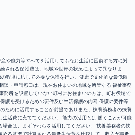
護制度 資産や能力等すべてを活用してもなお生活に困窮する方に対
支給される保護費は、地域や世帯の状況によって異なりま
その困窮の程度に応じて必要な保護を行い、健康で文化的な最低限
の相談・申請窓口は、現在お住まいの地域を所管する 福祉事務
祉事務所を設置していない町村にお住まいの方は、町村役場で
活保護を受けるための要件及び生活保護の内容 保護の要件等
持のために活用することが前提でありまた、扶養義務者の扶養
し生活費に充ててください。 能力の活用とは 働くことが可能
る場合は、まずそれらを活用してください。 扶養義務者の扶
の定める基準で計算される最低生活費を比較して、収入が最低