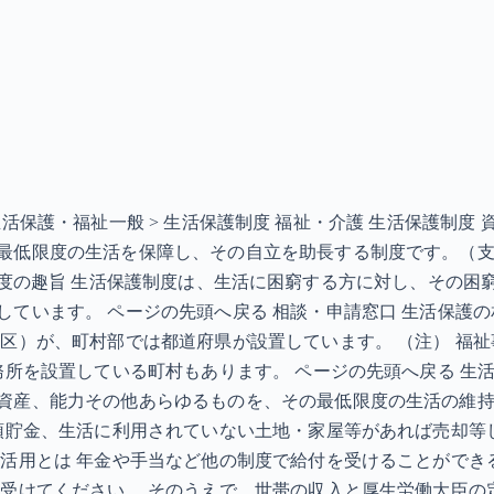
 > 生活保護・福祉一般 > 生活保護制度 福祉・介護 生活保
最低限度の生活を保障し、その自立を助長する制度です。（
KB］ 制度の趣旨 生活保護制度は、生活に困窮する方に対し、
ています。 ページの先頭へ戻る 相談・申請窓口 生活保護
（区）が、町村部では都道府県が設置しています。 （注） 福
務所を設置している町村もあります。 ページの先頭へ戻る 生
資産、能力その他あらゆるものを、その最低限度の生活の維
預貯金、生活に利用されていない土地・家屋等があれば売却等
の活用とは 年金や手当など他の制度で給付を受けることができ
を受けてください。 そのうえで、世帯の収入と厚生労働大臣