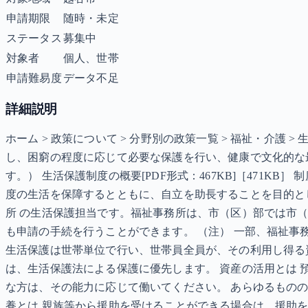
申請期限
随時・未定
ステータス
募集中
対象者
個人、世帯
申請難易度
データ不足
詳細説明
ホーム > 政策について > 分野別の政策一覧 > 福祉・介護
し、困窮の程度に応じて必要な保護を行い、健康で文化的な
す。） 生活保護制度の概要[PDF形式：467KB]［471
度の生活を保障するとともに、自立を助長することを目的とし
所 の生活保護担当です。福祉事務所は、市（区）部では市
も申請の手続を行うことができます。 （注） 一部、福祉事
生活保護は世帯単位で行い、世帯員全員が、その利用し得る
は、生活保護法による保護に優先します。 資産の活用とは 
な方は、その能力に応じて働いてください。 あらゆるもの
養とは 親族等から援助を受けることができる場合は、援助