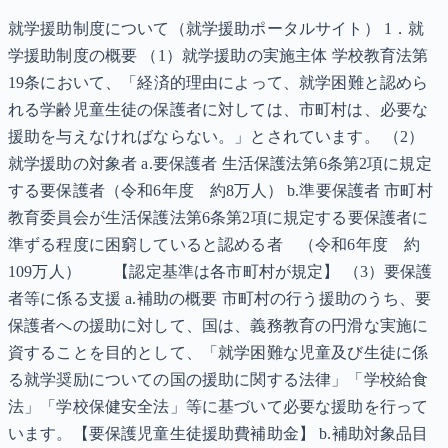
就学援助制度について（就学援助ポータルサイト） 1．就
学援助制度の概要 （1）就学援助の実施主体 学校教育法第
19条において、「経済的理由によって、就学困難と認めら
れる学齢児童生徒の保護者に対しては、市町村は、必要な
援助を与えなければならない。」とされています。 （2）
就学援助の対象者 a.要保護者 生活保護法第6条第2項に規定
する要保護者（令和6年度 約8万人） b.準要保護者 市町村
教育委員会が生活保護法第6条第2項に規定する要保護者に
準ずる程度に困窮していると認める者 （令和6年度 約
109万人） 【認定基準は各市町村が規定】 （3）要保護
者等に係る支援 a.補助の概要 市町村の行う援助のうち、要
保護者への援助に対して、国は、義務教育の円滑な実施に
資することを目的として、「就学困難な児童及び生徒に係
る就学奨励についての国の援助に関する法律」「学校給食
法」「学校保健安全法」等に基づいて必要な援助を行って
います。【要保護児童生徒援助費補助金】 b.補助対象品目