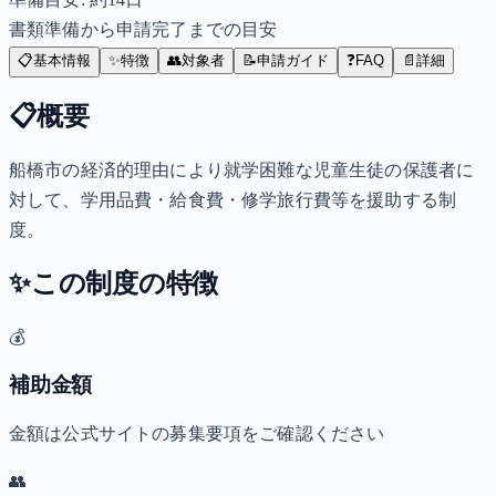
書類準備から申請完了までの目安
📋
基本情報
✨
特徴
👥
対象者
📝
申請ガイド
❓
FAQ
📄
詳細
📋
概要
船橋市の経済的理由により就学困難な児童生徒の保護者に
対して、学用品費・給食費・修学旅行費等を援助する制
度。
✨
この制度の特徴
💰
補助金額
金額は公式サイトの募集要項をご確認ください
👥