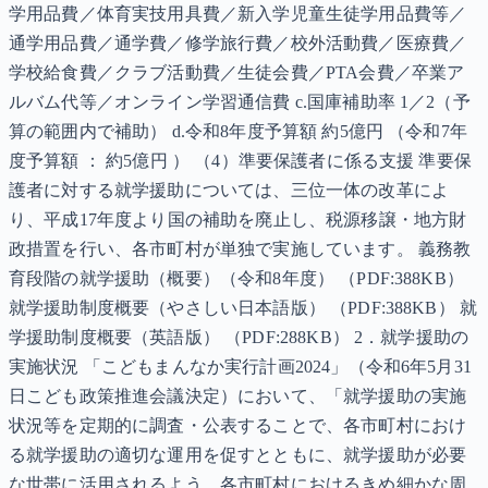
学用品費／体育実技用具費／新入学児童生徒学用品費等／
通学用品費／通学費／修学旅行費／校外活動費／医療費／
学校給食費／クラブ活動費／生徒会費／PTA会費／卒業ア
ルバム代等／オンライン学習通信費 c.国庫補助率 1／2（予
算の範囲内で補助） d.令和8年度予算額 約5億円 （令和7年
度予算額 ： 約5億円 ） （4）準要保護者に係る支援 準要保
護者に対する就学援助については、三位一体の改革によ
り、平成17年度より国の補助を廃止し、税源移譲・地方財
政措置を行い、各市町村が単独で実施しています。 義務教
育段階の就学援助（概要）（令和8年度） （PDF:388KB）
就学援助制度概要（やさしい日本語版） （PDF:388KB） 就
学援助制度概要（英語版） （PDF:288KB） 2．就学援助の
実施状況 「こどもまんなか実行計画2024」（令和6年5月31
日こども政策推進会議決定）において、「就学援助の実施
状況等を定期的に調査・公表することで、各市町村におけ
る就学援助の適切な運用を促すとともに、就学援助が必要
な世帯に活用されるよう、各市町村におけるきめ細かな周