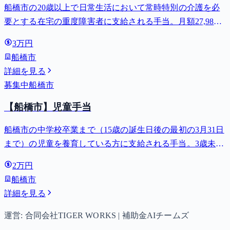
船橋市の20歳以上で日常生活において常時特別の介護を必
要とする在宅の重度障害者に支給される手当。月額27,980
円。
3万円
船橋市
詳細を見る
募集中
船橋市
【船橋市】児童手当
船橋市の中学校卒業まで（15歳の誕生日後の最初の3月31日
まで）の児童を養育している方に支給される手当。3歳未満
は月額15,000円、3歳以上小学校修了前は月額10,000円（第3
2万円
子以降は15,000円）、中学生は月額10,000円。
船橋市
詳細を見る
運営: 合同会社TIGER WORKS | 補助金AIチームズ