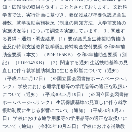
知・広報等の取組を促す」こととされております。 文部科
学省では、実行計画に基づき、要保護及び準要保護児童生
徒数、就学援助実施状況（制度の周知方法、入学前支給の
実施状況等）について調査を実施しています。 3．関連す
る要綱・通知・調査結果 （1）要保護児童生徒援助費補助
金及び特別支援教育就学奨励費補助金交付要綱 令和8年補
助金要綱（本文） （PDF:165KB） 令和8年補助金要綱（別
記） （PDF:145KB） （2）関連する通知 生活扶助基準の見
直しに伴う就学援助制度に生じる影響について（通知）
（平成25年5月17日）（※国立国会図書館ホームページへリ
ンク） 学校における通学用服等の学用品等の適正な取扱い
について（通知）（平成30年3月19日）（※国立国会図書館
ホームページへリンク） 生活保護基準の見直しに伴う就学
援助制度に生じる影響について（通知）（平成30年6月25
日） 学校における通学用服等の学用品等の適正な取扱いに
ついて（通知）（令和5年10月23日） 学校における補助教