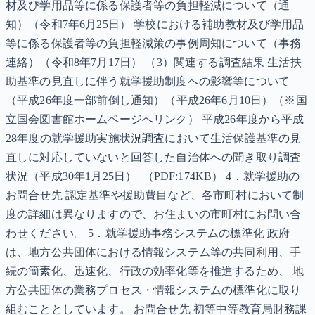
材及び学用品等に係る保護者等の負担軽減について（通
知）（令和7年6月25日） 学校における補助教材及び学用品
等に係る保護者等の負担軽減策の事例周知について（事務
連絡）（令和8年7月17日） （3）関連する調査結果 生活扶
助基準の見直しに伴う就学援助制度への影響等について
（平成26年度一部前倒し通知）（平成26年6月10日）（※国
立国会図書館ホームページへリンク） 平成26年度から平成
28年度の就学援助実施状況調査において生活保護基準の見
直しに対応していないと回答した自治体への聞き取り調査
状況（平成30年1月25日） （PDF:174KB） 4．就学援助の
お問合せ先 認定基準や援助費目など、各市町村において制
度の詳細は異なりますので、お住まいの市町村にお問い合
わせください。 5．就学援助事務システムの標準化 政府
は、地方公共団体における情報システム等の共同利用、手
続の簡素化、迅速化、行政の効率化等を推進するため、 地
方公共団体の業務プロセス・情報システムの標準化に取り
組むこととしています。 お問合せ先 初等中等教育局財務課