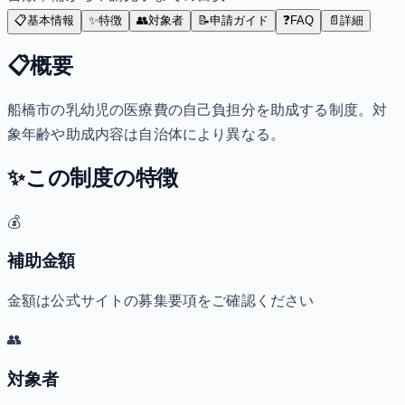
📋
基本情報
✨
特徴
👥
対象者
📝
申請ガイド
❓
FAQ
📄
詳細
📋
概要
船橋市の乳幼児の医療費の自己負担分を助成する制度。対
象年齢や助成内容は自治体により異なる。
✨
この制度の特徴
💰
補助金額
金額は公式サイトの募集要項をご確認ください
👥
対象者