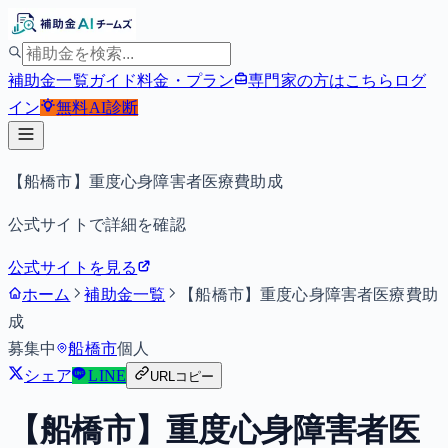
補助金一覧
ガイド
料金・プラン
専門家の方はこちら
ログ
イン
無料
AI診断
【船橋市】重度心身障害者医療費助成
公式サイトで詳細を確認
公式サイトを見る
ホーム
補助金一覧
【船橋市】重度心身障害者医療費助
成
募集中
船橋市
個人
シェア
LINE
URLコピー
【船橋市】重度心身障害者医