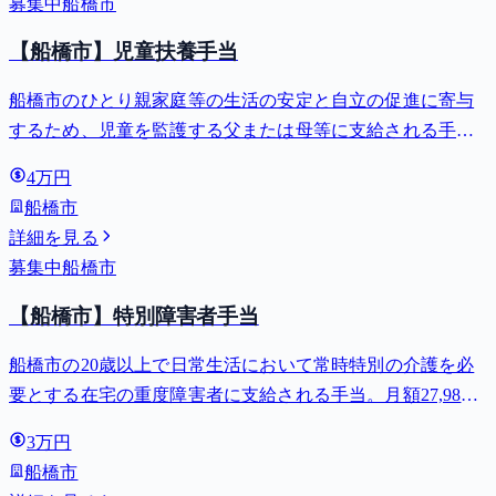
募集中
船橋市
【船橋市】児童扶養手当
船橋市のひとり親家庭等の生活の安定と自立の促進に寄与
するため、児童を監護する父または母等に支給される手
当。全部支給で月額最大44,140円。
4万円
船橋市
詳細を見る
募集中
船橋市
【船橋市】特別障害者手当
船橋市の20歳以上で日常生活において常時特別の介護を必
要とする在宅の重度障害者に支給される手当。月額27,980
円。
3万円
船橋市