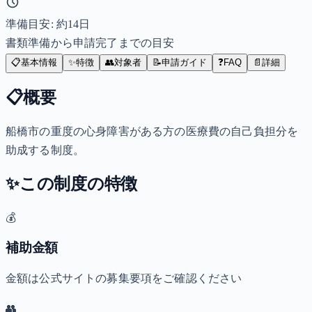
準備目安: 約
14
日
書類準備から申請完了までの目安
📋
基本情報
✨
特徴
👥
対象者
📝
申請ガイド
❓
FAQ
📄
詳細
📋
概要
船橋市の重度の心身障害がある方の医療費の自己負担分を
助成する制度。
✨
この制度の特徴
💰
補助金額
金額は公式サイトの募集要項をご確認ください
👥