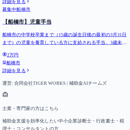
詳細を見る
募集中
船橋市
【船橋市】児童手当
船橋市の中学校卒業まで（15歳の誕生日後の最初の3月31日
まで）の児童を養育している方に支給される手当。3歳未満
は月額15,000円、3歳以上小学校修了前は月額10,000円（第3
2万円
子以降は15,000円）、中学生は月額10,000円。
船橋市
詳細を見る
運営: 合同会社TIGER WORKS | 補助金AIチームズ
士業・専門家の方はこちら
補助金支援を効率化したい中小企業診断士・行政書士・税
理士・コンサルタントの方