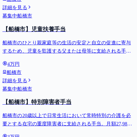
詳細を見る
募集中
船橋市
【船橋市】児童扶養手当
船橋市のひとり親家庭等の生活の安定と自立の促進に寄与
するため、児童を監護する父または母等に支給される手
当。全部支給で月額最大44,140円。
4万円
船橋市
詳細を見る
募集中
船橋市
【船橋市】特別障害者手当
船橋市の20歳以上で日常生活において常時特別の介護を必
要とする在宅の重度障害者に支給される手当。月額27,980
円。
3万円