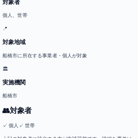
対象者
個人、世帯
📍
対象地域
船橋市に所在する事業者・個人が対象
🏛️
実施機関
船橋市
👥
対象者
✓
個人
✓
世帯