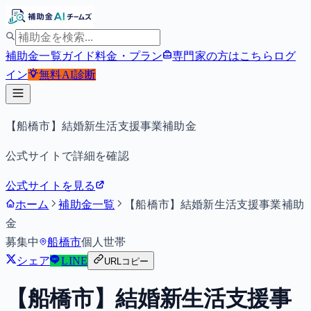
補助金一覧
ガイド
料金・プラン
専門家の方はこちら
ログ
イン
無料
AI診断
【船橋市】結婚新生活支援事業補助金
公式サイトで詳細を確認
公式サイトを見る
ホーム
補助金一覧
【船橋市】結婚新生活支援事業補助
金
募集中
船橋市
個人
世帯
シェア
LINE
URLコピー
【船橋市】結婚新生活支援事