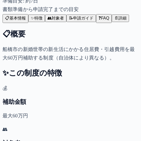
準備目安: 約
7
日
書類準備から申請完了までの目安
📋
基本情報
✨
特徴
👥
対象者
📝
申請ガイド
❓
FAQ
📄
詳細
📋
概要
船橋市の新婚世帯の新生活にかかる住居費・引越費用を最
大60万円補助する制度（自治体により異なる）。
✨
この制度の特徴
💰
補助金額
最大60万円
👥