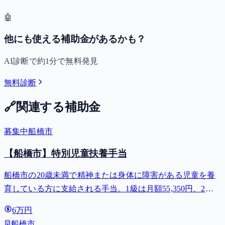
🤖
他にも使える補助金があるかも？
AI診断で約1分で無料発見
無料診断
🔗
関連する補助金
募集中
船橋市
【船橋市】特別児童扶養手当
船橋市の20歳未満で精神または身体に障害がある児童を養
育している方に支給される手当。1級は月額55,350円、2級
は月額36,860円。
6万円
船橋市