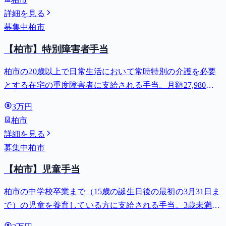
詳細を見る
募集中
柏市
【柏市】特別障害者手当
柏市の20歳以上で日常生活において常時特別の介護を必要
とする在宅の重度障害者に支給される手当。月額27,980
円。
3万円
柏市
詳細を見る
募集中
柏市
【柏市】児童手当
柏市の中学校卒業まで（15歳の誕生日後の最初の3月31日ま
で）の児童を養育している方に支給される手当。3歳未満は
月額15,000円、3歳以上小学校修了前は月額10,000円（第3子