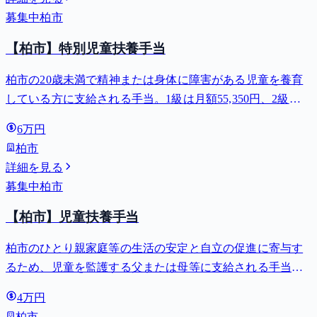
募集中
柏市
【柏市】特別児童扶養手当
柏市の20歳未満で精神または身体に障害がある児童を養育
している方に支給される手当。1級は月額55,350円、2級は
月額36,860円。
6万円
柏市
詳細を見る
募集中
柏市
【柏市】児童扶養手当
柏市のひとり親家庭等の生活の安定と自立の促進に寄与す
るため、児童を監護する父または母等に支給される手当。
全部支給で月額最大44,140円。
4万円
柏市