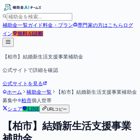
補助金一覧
ガイド
料金・プラン
専門家の方はこちら
ログ
イン
無料
AI診断
【柏市】結婚新生活支援事業補助金
公式サイトで詳細を確認
公式サイトを見る
ホーム
補助金一覧
【柏市】結婚新生活支援事業補助金
募集中
柏市
個人
世帯
シェア
LINE
URLコピー
【柏市】結婚新生活支援事業
補助金