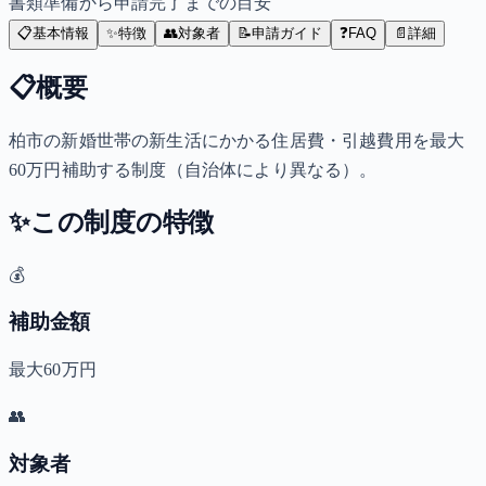
書類準備から申請完了までの目安
📋
基本情報
✨
特徴
👥
対象者
📝
申請ガイド
❓
FAQ
📄
詳細
📋
概要
柏市の新婚世帯の新生活にかかる住居費・引越費用を最大
60万円補助する制度（自治体により異なる）。
✨
この制度の特徴
💰
補助金額
最大60万円
👥
対象者