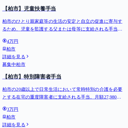
【柏市】児童扶養手当
柏市のひとり親家庭等の生活の安定と自立の促進に寄与す
るため、児童を監護する父または母等に支給される手当。
全部支給で月額最大44,140円。
4万円
柏市
詳細を見る
募集中
柏市
【柏市】特別障害者手当
柏市の20歳以上で日常生活において常時特別の介護を必要
とする在宅の重度障害者に支給される手当。月額27,980
円。
3万円
柏市
詳細を見る