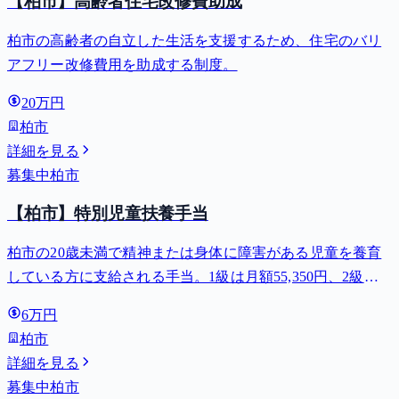
【柏市】高齢者住宅改修費助成
柏市の高齢者の自立した生活を支援するため、住宅のバリ
アフリー改修費用を助成する制度。
20万円
柏市
詳細を見る
募集中
柏市
【柏市】特別児童扶養手当
柏市の20歳未満で精神または身体に障害がある児童を養育
している方に支給される手当。1級は月額55,350円、2級は
月額36,860円。
6万円
柏市
詳細を見る
募集中
柏市