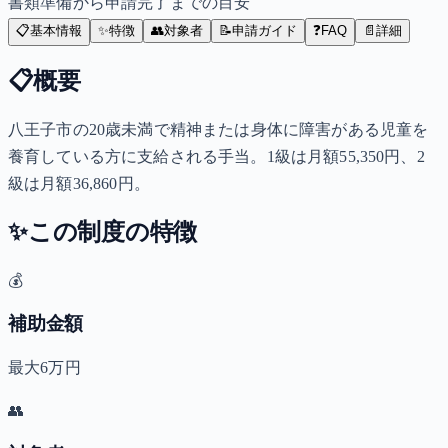
書類準備から申請完了までの目安
📋
基本情報
✨
特徴
👥
対象者
📝
申請ガイド
❓
FAQ
📄
詳細
📋
概要
八王子市の20歳未満で精神または身体に障害がある児童を
養育している方に支給される手当。1級は月額55,350円、2
級は月額36,860円。
✨
この制度の特徴
💰
補助金額
最大6万円
👥