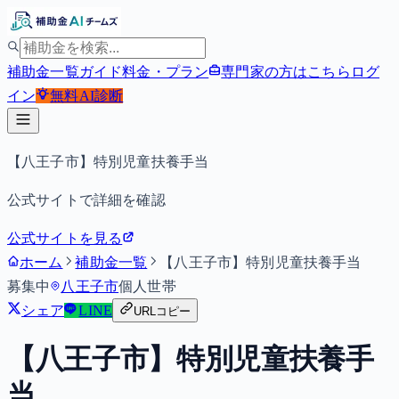
補助金一覧
ガイド
料金・プラン
専門家の方はこちら
ログ
イン
無料
AI診断
【八王子市】特別児童扶養手当
公式サイトで詳細を確認
公式サイトを見る
ホーム
補助金一覧
【八王子市】特別児童扶養手当
募集中
八王子市
個人
世帯
シェア
LINE
URLコピー
【八王子市】特別児童扶養手
当