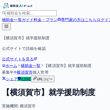
補助金一覧
ガイド
料金・プラン
専門家の方はこちら
ログイ
【横須賀市】就学援助制度
公式サイトで詳細を確認
公式サイトを見る
ホーム
補助金一覧
【横須賀市】就学援助制度
募集中
横須賀市
個人
世帯
シェア
LINE
URLコピー
【横須賀市】就学援助制度
実施機関:
横須賀市