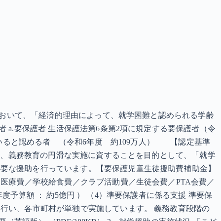
条において、「経済的理由によって、就学困難と認められる学齢
a.要保護者 生活保護法第6条第2項に規定する要保護者（令
ていると認める者 （令和6年度 約109万人） 【認定基準
国は、義務教育の円滑な実施に資することを目的として、「就学
必要な援助を行っています。【要保護児童生徒援助費補助金】
医療費／学校給食費／クラブ活動費／生徒会費／PTA会費／
年度予算額 ： 約5億円 ） （4）準要保護者に係る支援 準要保
行い、各市町村が単独で実施しています。 義務教育段階の