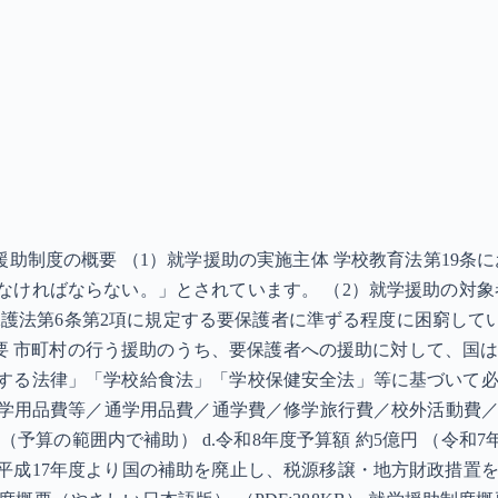
援助制度の概要 （1）就学援助の実施主体 学校教育法第19
ければならない。」とされています。 （2）就学援助の対象者 
活保護法第6条第2項に規定する要保護者に準ずる程度に困窮し
の概要 市町村の行う援助のうち、要保護者への援助に対して、
する法律」「学校給食法」「学校保健安全法」等に基づいて
徒学用品費等／通学用品費／通学費／修学旅行費／校外活動費／
（予算の範囲内で補助） d.令和8年度予算額 約5億円 （令和7
平成17年度より国の補助を廃止し、税源移譲・地方財政措置を