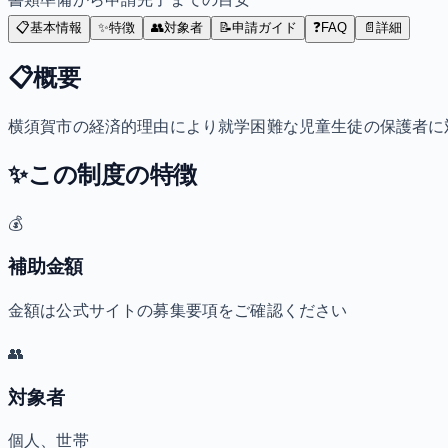
📋
基本情報
✨
特徴
👥
対象者
📝
申請ガイド
❓
FAQ
📄
詳細
📋
概要
横須賀市の経済的理由により就学困難な児童生徒の保護者に
✨
この制度の特徴
💰
補助金額
金額は公式サイトの募集要項をご確認ください
👥
対象者
個人、世帯