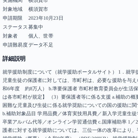
実施機関
横須賀市
対象地域
横須賀市
申請期限
2023年10月23日
ステータス
募集中
対象者
個人、世帯
申請難易度
データ不足
詳細説明
就学援助制度について（就学援助ポータルサイト） 1．就学
児童生徒の保護者に対しては、市町村は、必要な援助を与えな
和6年度 約8万人） b.準要保護者 市町村教育委員会が生
は各市町村が規定】 （3）要保護者等に係る支援 a.補助
困難な児童及び生徒に係る就学奨励についての国の援助に関
b.補助対象品目 学用品費／体育実技用具費／新入学児童生
卒業アルバム代等／オンライン学習通信費 c.国庫補助率 1／2
護者に対する就学援助については、三位一体の改革により、