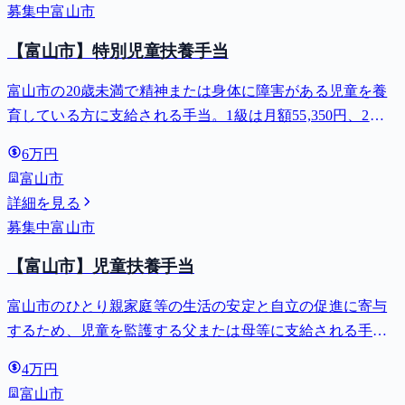
募集中
富山市
【富山市】特別児童扶養手当
富山市の20歳未満で精神または身体に障害がある児童を養
育している方に支給される手当。1級は月額55,350円、2級
は月額36,860円。
6万円
富山市
詳細を見る
募集中
富山市
【富山市】児童扶養手当
富山市のひとり親家庭等の生活の安定と自立の促進に寄与
するため、児童を監護する父または母等に支給される手
当。全部支給で月額最大44,140円。
4万円
富山市