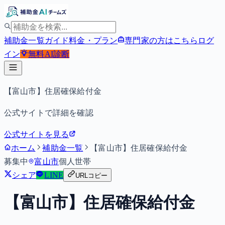
補助金一覧
ガイド
料金・プラン
専門家の方はこちら
ログ
イン
無料
AI診断
【富山市】住居確保給付金
公式サイトで詳細を確認
公式サイトを見る
ホーム
補助金一覧
【富山市】住居確保給付金
募集中
富山市
個人
世帯
シェア
LINE
URLコピー
【富山市】住居確保給付金