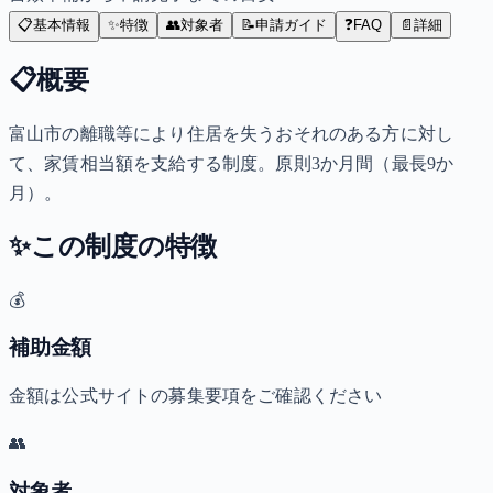
📋
基本情報
✨
特徴
👥
対象者
📝
申請ガイド
❓
FAQ
📄
詳細
📋
概要
富山市の離職等により住居を失うおそれのある方に対し
て、家賃相当額を支給する制度。原則3か月間（最長9か
月）。
✨
この制度の特徴
💰
補助金額
金額は公式サイトの募集要項をご確認ください
👥
対象者