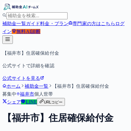
補助金一覧
ガイド
料金・プラン
専門家の方はこちら
ログ
イン
無料
AI診断
【福井市】住居確保給付金
公式サイトで詳細を確認
公式サイトを見る
ホーム
補助金一覧
【福井市】住居確保給付金
募集中
福井市
個人
世帯
シェア
LINE
URLコピー
【福井市】住居確保給付金