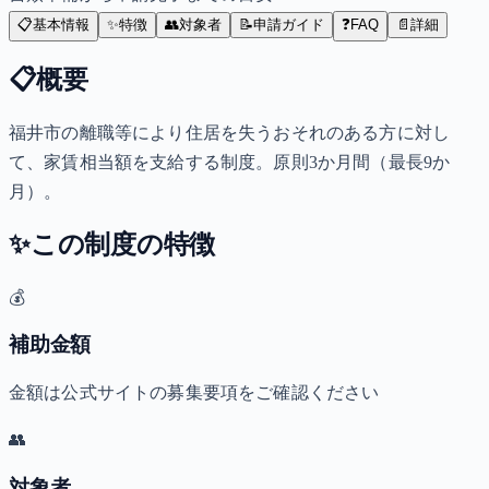
📋
基本情報
✨
特徴
👥
対象者
📝
申請ガイド
❓
FAQ
📄
詳細
📋
概要
福井市の離職等により住居を失うおそれのある方に対し
て、家賃相当額を支給する制度。原則3か月間（最長9か
月）。
✨
この制度の特徴
💰
補助金額
金額は公式サイトの募集要項をご確認ください
👥
対象者