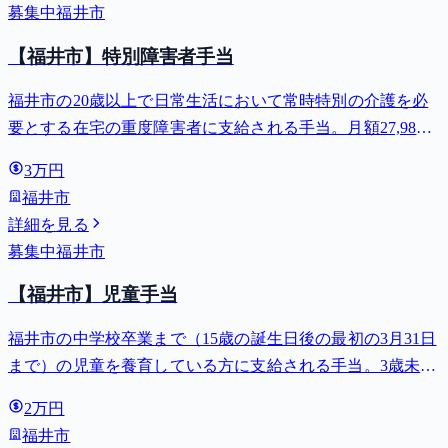
募集中
福井市
【福井市】特別障害者手当
福井市の20歳以上で日常生活において常時特別の介護を必
要とする在宅の重度障害者に支給される手当。月額27,980
円。
3万円
福井市
詳細を見る
募集中
福井市
【福井市】児童手当
福井市の中学校卒業まで（15歳の誕生日後の最初の3月31日
まで）の児童を養育している方に支給される手当。3歳未満
は月額15,000円、3歳以上小学校修了前は月額10,000円（第3
2万円
子以降は15,000円）、中学生は月額10,000円。
福井市