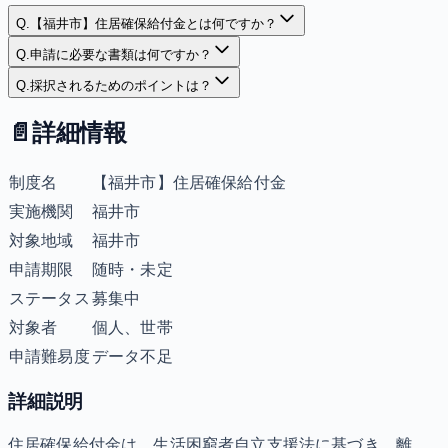
Q.
【福井市】住居確保給付金とは何ですか？
Q.
申請に必要な書類は何ですか？
Q.
採択されるためのポイントは？
📄
詳細情報
制度名
【福井市】住居確保給付金
実施機関
福井市
対象地域
福井市
申請期限
随時・未定
ステータス
募集中
対象者
個人、世帯
申請難易度
データ不足
詳細説明
住居確保給付金は、生活困窮者自立支援法に基づき、離