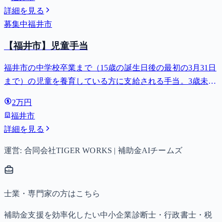
詳細を見る
募集中
福井市
【福井市】児童手当
福井市の中学校卒業まで（15歳の誕生日後の最初の3月31日
まで）の児童を養育している方に支給される手当。3歳未満
は月額15,000円、3歳以上小学校修了前は月額10,000円（第3
2万円
子以降は15,000円）、中学生は月額10,000円。
福井市
詳細を見る
運営: 合同会社TIGER WORKS | 補助金AIチームズ
士業・専門家の方はこちら
補助金支援を効率化したい中小企業診断士・行政書士・税