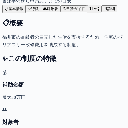
書類準備から申請完了までの目安
📋
基本情報
✨
特徴
👥
対象者
📝
申請ガイド
❓
FAQ
📄
詳細
📋
概要
福井市の高齢者の自立した生活を支援するため、住宅のバ
リアフリー改修費用を助成する制度。
✨
この制度の特徴
💰
補助金額
最大20万円
👥
対象者