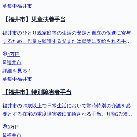
募集中
福井市
【福井市】児童扶養手当
福井市のひとり親家庭等の生活の安定と自立の促進に寄与
するため、児童を監護する父または母等に支給される手
当。全部支給で月額最大44,140円。
4万円
福井市
詳細を見る
募集中
福井市
【福井市】特別障害者手当
福井市の20歳以上で日常生活において常時特別の介護を必
要とする在宅の重度障害者に支給される手当。月額27,980
円。
3万円
福井市