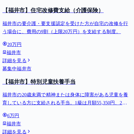
【福井市】住宅改修費支給（介護保険）
福井市の要介護・要支援認定を受けた方が自宅の改修を行
う場合に、費用の9割（上限20万円）を支給する制度。
20万円
福井市
詳細を見る
募集中
福井市
【福井市】特別児童扶養手当
福井市の20歳未満で精神または身体に障害がある児童を養
育している方に支給される手当。1級は月額55,350円、2級
は月額36,860円。
6万円
福井市
詳細を見る