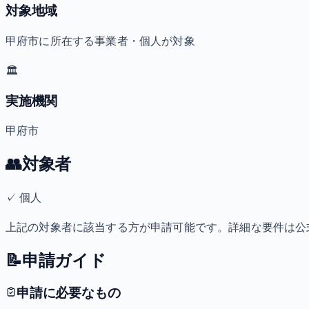
対象地域
甲府市に所在する事業者・個人が対象
🏛️
実施機関
甲府市
👥
対象者
✓
個人
上記の対象者に該当する方が申請可能です。詳細な要件は公
📝
申請ガイド
申請に必要なもの