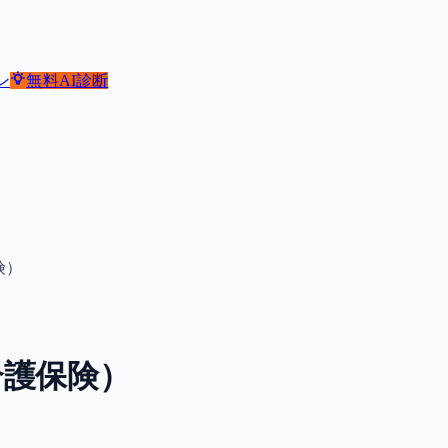
ン
無料
AI診断
険）
介護保険）