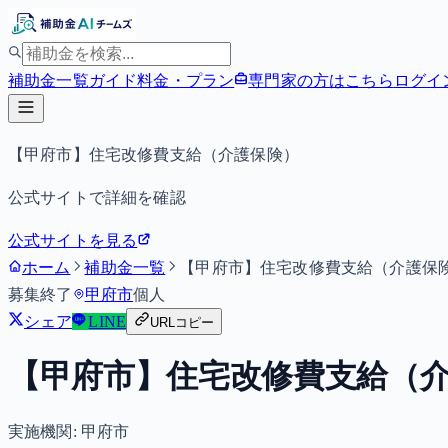
補助金一覧
ガイド
料金・プラン
専門家の方はこちら
ログイ
【甲府市】住宅改修費支給（介護保険）
公式サイトで詳細を確認
公式サイトを見る
ホーム
補助金一覧
【甲府市】住宅改修費支給（介護保
募集終了
甲府市
個人
シェア
LINE
URLコピー
【甲府市】住宅改修費支給（
実施機関:
甲府市