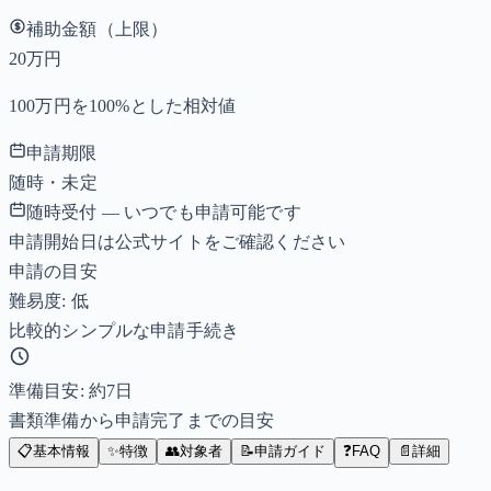
補助金額（上限）
20万円
100万円を100%とした相対値
申請期限
随時・未定
随時受付 — いつでも申請可能です
申請開始日は公式サイトをご確認ください
申請の目安
難易度: 低
比較的シンプルな申請手続き
準備目安: 約
7
日
書類準備から申請完了までの目安
📋
基本情報
✨
特徴
👥
対象者
📝
申請ガイド
❓
FAQ
📄
詳細