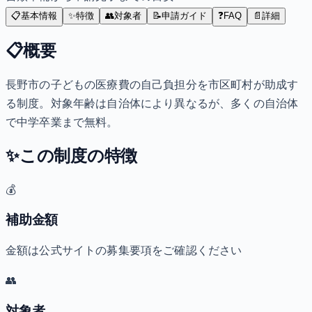
📋
基本情報
✨
特徴
👥
対象者
📝
申請ガイド
❓
FAQ
📄
詳細
📋
概要
長野市の子どもの医療費の自己負担分を市区町村が助成す
る制度。対象年齢は自治体により異なるが、多くの自治体
で中学卒業まで無料。
✨
この制度の特徴
💰
補助金額
金額は公式サイトの募集要項をご確認ください
👥
対象者