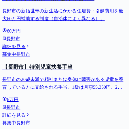
長野市の新婚世帯の新生活にかかる住居費・引越費用を最
大60万円補助する制度（自治体により異なる）。
60万円
長野市
詳細を見る
募集中
長野市
【長野市】特別児童扶養手当
長野市の20歳未満で精神または身体に障害がある児童を養
育している方に支給される手当。1級は月額55,350円、2級
は月額36,860円。
6万円
長野市
詳細を見る
募集中
長野市