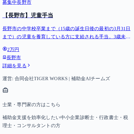
募集中
長野市
【長野市】児童手当
長野市の中学校卒業まで（15歳の誕生日後の最初の3月31日
まで）の児童を養育している方に支給される手当。3歳未満
は月額15,000円、3歳以上小学校修了前は月額10,000円（第3
2万円
子以降は15,000円）、中学生は月額10,000円。
長野市
詳細を見る
運営: 合同会社TIGER WORKS | 補助金AIチームズ
士業・専門家の方はこちら
補助金支援を効率化したい中小企業診断士・行政書士・税
理士・コンサルタントの方