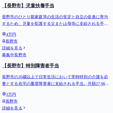
【長野市】児童扶養手当
長野市のひとり親家庭等の生活の安定と自立の促進に寄与
するため、児童を監護する父または母等に支給される手
当。全部支給で月額最大44,140円。
4万円
長野市
詳細を見る
募集中
長野市
【長野市】特別障害者手当
長野市の20歳以上で日常生活において常時特別の介護を必
要とする在宅の重度障害者に支給される手当。月額27,980
円。
3万円
長野市
詳細を見る