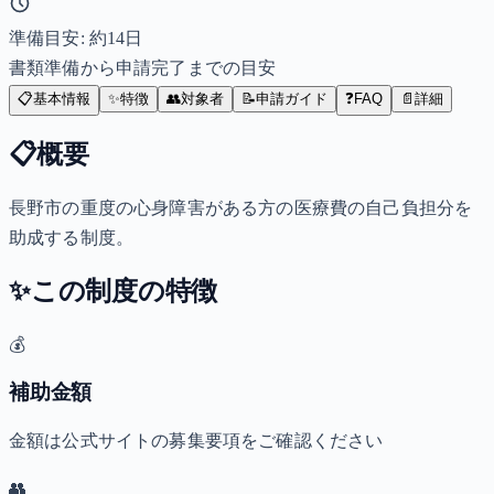
準備目安: 約
14
日
書類準備から申請完了までの目安
📋
基本情報
✨
特徴
👥
対象者
📝
申請ガイド
❓
FAQ
📄
詳細
📋
概要
長野市の重度の心身障害がある方の医療費の自己負担分を
助成する制度。
✨
この制度の特徴
💰
補助金額
金額は公式サイトの募集要項をご確認ください
👥