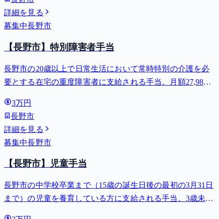
詳細を見る
募集中
長野市
【長野市】特別障害者手当
長野市の20歳以上で日常生活において常時特別の介護を必
要とする在宅の重度障害者に支給される手当。月額27,980
円。
3万円
長野市
詳細を見る
募集中
長野市
【長野市】児童手当
長野市の中学校卒業まで（15歳の誕生日後の最初の3月31日
まで）の児童を養育している方に支給される手当。3歳未満
は月額15,000円、3歳以上小学校修了前は月額10,000円（第3