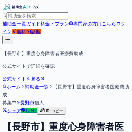
補助金一覧
ガイド
料金・プラン
専門家の方はこちら
ログ
イン
無料
AI診断
【長野市】重度心身障害者医療費助成
公式サイトで詳細を確認
公式サイトを見る
ホーム
補助金一覧
【長野市】重度心身障害者医療費助
成
募集中
長野市
個人
シェア
LINE
URLコピー
【長野市】重度心身障害者医