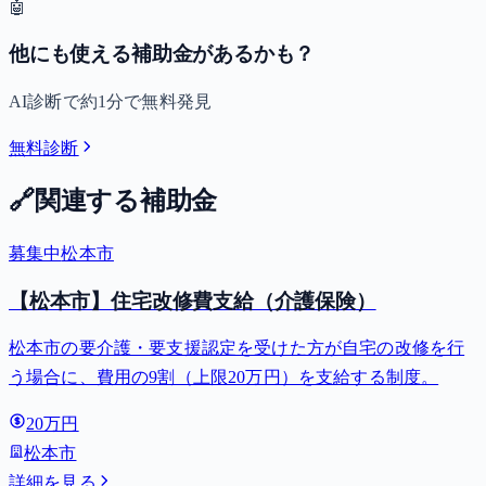
🤖
他にも使える補助金があるかも？
AI診断で約1分で無料発見
無料診断
🔗
関連する補助金
募集中
松本市
【松本市】住宅改修費支給（介護保険）
松本市の要介護・要支援認定を受けた方が自宅の改修を行
う場合に、費用の9割（上限20万円）を支給する制度。
20万円
松本市
詳細を見る