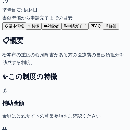
準備目安: 約
14
日
書類準備から申請完了までの目安
📋
基本情報
✨
特徴
👥
対象者
📝
申請ガイド
❓
FAQ
📄
詳細
📋
概要
松本市の重度の心身障害がある方の医療費の自己負担分を
助成する制度。
✨
この制度の特徴
💰
補助金額
金額は公式サイトの募集要項をご確認ください
👥