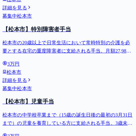
詳細を見る
募集中
松本市
【松本市】特別障害者手当
松本市の20歳以上で日常生活において常時特別の介護を必
要とする在宅の重度障害者に支給される手当。月額27,980
円。
3万円
松本市
詳細を見る
募集中
松本市
【松本市】児童手当
松本市の中学校卒業まで（15歳の誕生日後の最初の3月31日
まで）の児童を養育している方に支給される手当。3歳未満
は月額15,000円、3歳以上小学校修了前は月額10,000円（第3