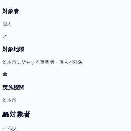
対象者
個人
📍
対象地域
松本市に所在する事業者・個人が対象
🏛️
実施機関
松本市
👥
対象者
✓
個人