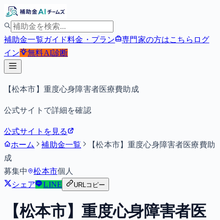
補助金一覧
ガイド
料金・プラン
専門家の方はこちら
ログ
イン
無料
AI診断
【松本市】重度心身障害者医療費助成
公式サイトで詳細を確認
公式サイトを見る
ホーム
補助金一覧
【松本市】重度心身障害者医療費助
成
募集中
松本市
個人
シェア
LINE
URLコピー
【松本市】重度心身障害者医