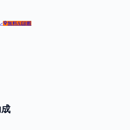
ン
無料
AI診断
助成