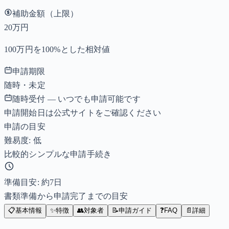
補助金額（上限）
20万円
100万円を100%とした相対値
申請期限
随時・未定
随時受付 — いつでも申請可能です
申請開始日は公式サイトをご確認ください
申請の目安
難易度: 低
比較的シンプルな申請手続き
準備目安: 約
7
日
書類準備から申請完了までの目安
📋
基本情報
✨
特徴
👥
対象者
📝
申請ガイド
❓
FAQ
📄
詳細