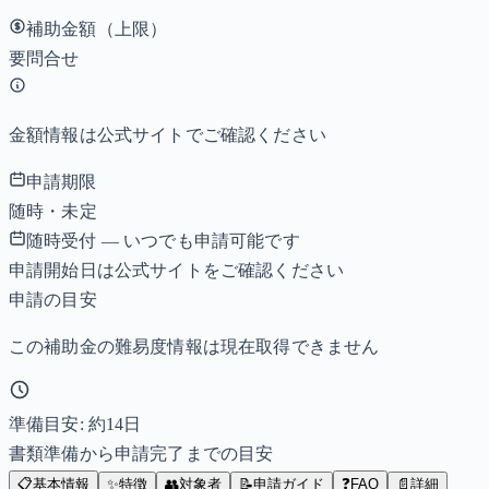
補助金額（上限）
要問合せ
金額情報は公式サイトでご確認ください
申請期限
随時・未定
随時受付 — いつでも申請可能です
申請開始日は公式サイトをご確認ください
申請の目安
この補助金の難易度情報は現在取得できません
準備目安: 約
14
日
書類準備から申請完了までの目安
📋
基本情報
✨
特徴
👥
対象者
📝
申請ガイド
❓
FAQ
📄
詳細