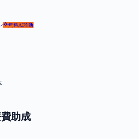
ン
無料
AI診断
成
療費助成