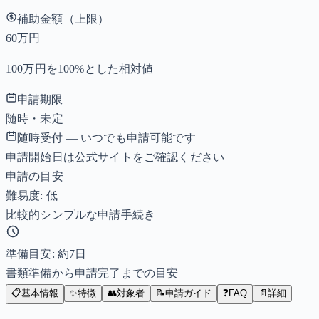
補助金額（上限）
60万円
100万円を100%とした相対値
申請期限
随時・未定
随時受付 — いつでも申請可能です
申請開始日は公式サイトをご確認ください
申請の目安
難易度: 低
比較的シンプルな申請手続き
準備目安: 約
7
日
書類準備から申請完了までの目安
📋
基本情報
✨
特徴
👥
対象者
📝
申請ガイド
❓
FAQ
📄
詳細