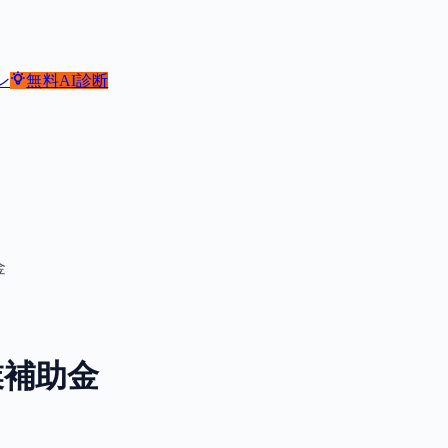
ン
無料
AI診断
金
業補助金