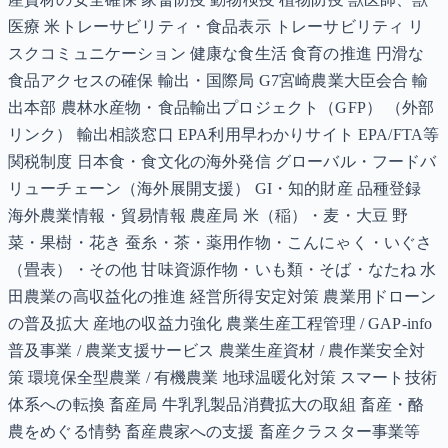
医療 米トレーサビリティ・食品表示 トレーサビリティ リ
スクコミュニケーション 健康な食生活 食育の推進 円滑な
食品アクセスの確保 輸出・国際局 G7宮崎農業大臣会合 輸
出本部 農林水産物・食品輸出プロジェクト（GFP） （外部
リンク） 輸出相談窓口 EPA利用早わかりサイト EPA/FTA等
関税制度 日本食・食文化の海外発信 グローバル・フードバ
リューチェーン（海外展開支援） GI・知的財産 品種登録
海外農業情報・貿易情報 農産局 米（稲）・麦・大豆 野
菜・果樹・花き 蚕糸・茶・薬用作物・こんにゃく・いぐさ
（畳表）・その他 甘味資源作物・いも類・そば・なたね 水
田農業の高収益化の推進 経営所得安定対策 農業用ドローン
の普及拡大 産地の収益力強化 農業生産工程管理 / GAP-info
普及事業 / 農業支援サービス 農業生産資材 / 農作業安全対
策 環境保全型農業 / 有機農業 地球温暖化対策 スマート技術
体系への転換 畜産局 牛乳乳製品消費拡大の取組 畜産・酪
農をめぐる情勢 畜産農家への支援 畜産クラスター事業等