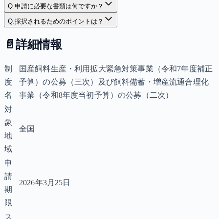
Q.
申請に必要な書類は何ですか？
Q.
採択されるためのポイントは？
📄
詳細情報
制
国産飼料生産・利用拡大緊急対策事業（令和7年度補正
度
予算）の公募（三次）及び飼料備蓄・増産流通合理化
名
事業（令和8年度当初予算）の公募（二次）
対
象
全国
地
域
申
請
2026年3月25日
期
限
ス