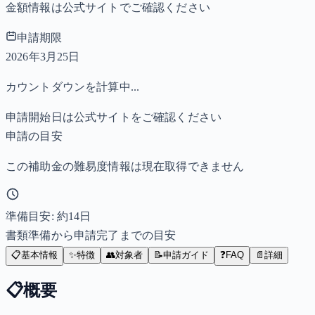
金額情報は公式サイトでご確認ください
申請期限
2026年3月25日
カウントダウンを計算中...
申請開始日は公式サイトをご確認ください
申請の目安
この補助金の難易度情報は現在取得できません
準備目安: 約
14
日
書類準備から申請完了までの目安
📋
基本情報
✨
特徴
👥
対象者
📝
申請ガイド
❓
FAQ
📄
詳細
📋
概要