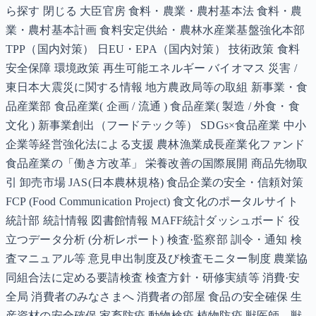
ら探す 閉じる 大臣官房 食料・農業・農村基本法 食料・農
業・農村基本計画 食料安定供給・農林水産業基盤強化本部
TPP（国内対策） 日EU・EPA（国内対策） 技術政策 食料
安全保障 環境政策 再生可能エネルギー バイオマス 災害 /
東日本大震災に関する情報 地方農政局等の取組 新事業・食
品産業部 食品産業( 企画 / 流通 ) 食品産業( 製造 / 外食・食
文化 ) 新事業創出（フードテック等） SDGs×食品産業 中小
企業等経営強化法による支援 農林漁業成長産業化ファンド
食品産業の「働き方改革」 栄養改善の国際展開 商品先物取
引 卸売市場 JAS(日本農林規格) 食品企業の安全・信頼対策
FCP (Food Communication Project) 食文化のポータルサイト
統計部 統計情報 図書館情報 MAFF統計ダッシュボード 役
立つデータ分析 (分析レポート) 検査·監察部 訓令・通知 検
査マニュアル等 意見申出制度及び検査モニター制度 農業協
同組合法に定める要請検査 検査方針・研修実績等 消費·安
全局 消費者のみなさまへ 消費者の部屋 食品の安全確保 生
産資材の安全確保 家畜防疫 動物検疫 植物防疫 獣医師、獣