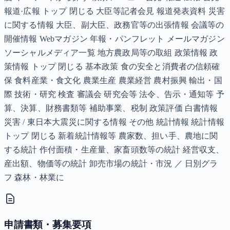
報道·広報 トップ 閉じる 大臣等記者会見 報道発表資料 災害
に関する情報 大臣、副大臣、政務官等の出張情報 会議等の
開催情報 Webマガジン 年報・パンフレット メールマガジン
ソーシャルメディア一覧 地方農政局等の取組 政策情報 政
策情報 トップ 閉じる 基本政策 食の安全と消費者の信頼確
保 食料産業・食文化 農業生産 農業経営 農村振興 輸出・国
際 技術・研究 検査 審議会 研究会等 法令、告示・通知等 予
算、決算、財務書類等 補助事業、税制 政策評価 白書情報
災害 / 東日本大震災に関する情報 その他 統計情報 統計情報
トップ 閉じる 新着統計情報等 農家数、担い手、農地に関
する統計 作付面積・生産量、家畜頭数等の統計 経営収支、
産出額、物価等の統計 卸売市場の統計・市況 ／ 日別グラ
フ 森林・林業に
申請書類・募集要項