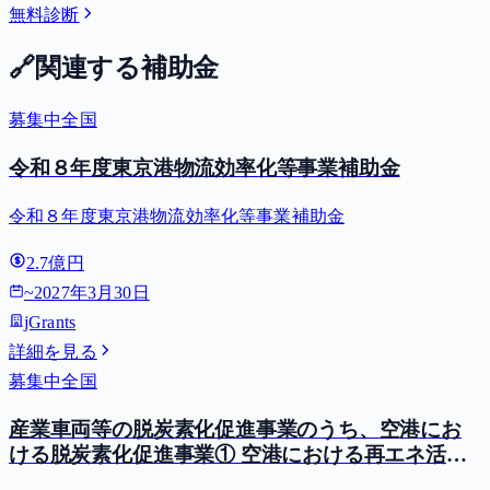
無料診断
🔗
関連する補助金
募集中
全国
令和８年度東京港物流効率化等事業補助金
令和８年度東京港物流効率化等事業補助金
2.7億円
~
2027年3月30日
jGrants
詳細を見る
募集中
全国
産業車両等の脱炭素化促進事業のうち、空港にお
ける脱炭素化促進事業① 空港における再エネ活用
型GPU等導入支援（二酸化炭素排出抑制対策事業