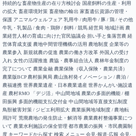
持続的な畜産物生産の在り方検討会 国産飼料の生産・利用
の拡大 畜産環境対策 畜産物の輸出 家畜遺伝資源の管理・
保護 アニマルウェルフェア 乳用牛 / 肉用牛 / 豚 / 鶏 / その他
牛乳・乳製品 / 食肉・鶏卵 / 飼料 / 競馬 経営局 地域計画 農
業経営人材の育成に向けた官民協議会 担い手と集落営農 経
営体育成支援 農地中間管理機構の活用 農地制度 企業等の
農業参入 新規就農の促進 農業の働き方改革 外国人の受け
入れ 女性の活躍推進 農協・農事組合法人 農林年金制度の
完了について 農業金融 農業保険（収入保険・農業共済）
農業版BCP 農村振興局 農山漁村発イノベーション / 農泊 /
農福連携 世界農業遺産・日本農業遺産 世界かんがい施設遺
産 農村RMO 「デジ活」中山間地域 農業の多面的機能 / 棚
田振興 多面的機能支払交付金 中山間地域等直接支払制度
鳥獣被害対策 / ジビエ利用拡大 農業振興地域制度 / 農地転
用許可 荒廃農地の発生防止・解消等 農業農村整備事業につ
いて 農業水利施設の保全管理 都市農業の振興・市民農園制
度 キーワードから探す 検索 メニュー 会見·報道·広報 会見·