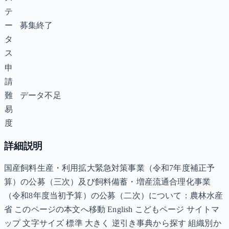
テ
ー
募集終了
タ
ス
申
請
難
データ不足
易
度
詳細説明
国産飼料生産・利用拡大緊急対策事業（令和7年度補正予
算）の公募（三次）及び飼料備蓄・増産流通合理化事業
（令和8年度当初予算）の公募（二次）について：農林水産
省 このページの本文へ移動 English こどもページ サイトマ
ップ 文字サイズ 標準 大きく 逆引き事典から探す 組織別か