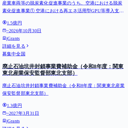
産業車両等の脱炭素化促進事業のうち、空港における脱炭
費等補助金）
素化促進事業① 空港における再エネ活用型GPU等導入支援
（二酸化炭素排出抑制対策事業費等補助金）
1.5億円
~
2026年10月30日
jGrants
詳細を見る
募集中
全国
廃止石油坑井封鎖事業費補助金（令和8年度：関東
東北産業保安監督部東北支部）
廃止石油坑井封鎖事業費補助金（令和8年度：関東東北産業
保安監督部東北支部）
1.3億円
~
2027年3月31日
jGrants