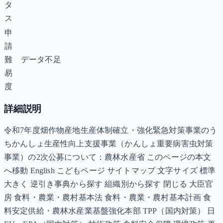
タ
ス
申
請
難
データ不足
易
度
詳細説明
令和7年度畑作物産地生産体制確立・強化緊急対策事業のう
ちかんしょ生産性向上支援事業（かんしょ重要病害虫対策
事業）の2次公募について：農林水産省 このページの本文
へ移動 English こどもページ サイトマップ 文字サイズ 標準
大きく 逆引き事典から探す 組織別から探す 閉じる 大臣官
房 食料・農業・農村基本法 食料・農業・農村基本計画 食
料安定供給・農林水産業基盤強化本部 TPP（国内対策） 日