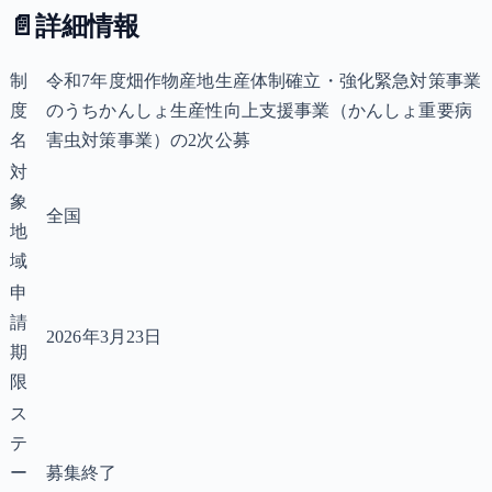
📄
詳細情報
制
令和7年度畑作物産地生産体制確立・強化緊急対策事業
度
のうちかんしょ生産性向上支援事業（かんしょ重要病
名
害虫対策事業）の2次公募
対
象
全国
地
域
申
請
2026年3月23日
期
限
ス
テ
ー
募集終了