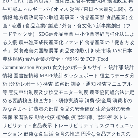
EU・EPA（国内対策） 技術政策 食料安全保障 環境政策 再
生可能エネルギー バイオマス 災害 / 東日本大震災に関する
情報 地方農政局等の取組 新事業・食品産業部 食品産業( 企
画 / 流通 ) 食品産業( 製造 / 外食・食文化 ) 新事業創出（フ
ードテック等） SDGs×食品産業 中小企業等経営強化法によ
る支援 農林漁業成長産業化ファンド 食品産業の「働き方改
革」 栄養改善の国際展開 商品先物取引 卸売市場 JAS(日本
農林規格) 食品企業の安全・信頼対策 FCP (Food
Communication Project) 食文化のポータルサイト 統計部 統計
情報 図書館情報 MAFF統計ダッシュボード 役立つデータ分
析 (分析レポート) 検査·監察部 訓令・通知 検査マニュアル
等 意見申出制度及び検査モニター制度 農業協同組合法に定
める要請検査 検査方針・研修実績等 消費·安全局 消費者の
みなさまへ 消費者の部屋 食品の安全確保 生産資材の安全
確保 家畜防疫 動物検疫 植物防疫 獣医師、獣医療 米トレー
サビリティ・食品表示 トレーサビリティ リスクコミュニケ
ーション 健康な食生活 食育の推進 円滑な食品アクセスの