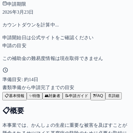
申請期限
2026年3月23日
カウントダウンを計算中...
申請開始日は公式サイトをご確認ください
申請の目安
この補助金の難易度情報は現在取得できません
準備目安: 約
14
日
書類準備から申請完了までの目安
📋
基本情報
✨
特徴
👥
対象者
📝
申請ガイド
❓
FAQ
📄
詳細
📋
概要
本事業では、かんしょの生産に重要な被害を及ぼすことが