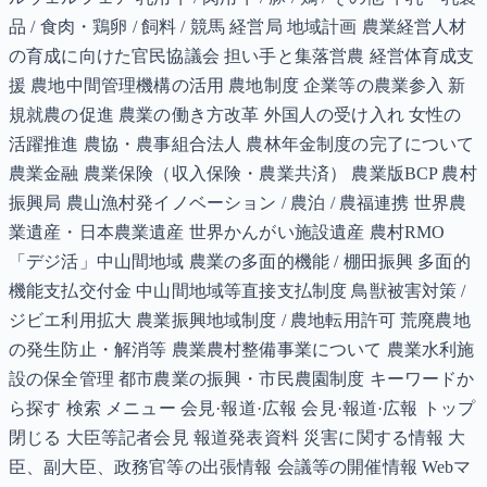
品 / 食肉・鶏卵 / 飼料 / 競馬 経営局 地域計画 農業経営人材
の育成に向けた官民協議会 担い手と集落営農 経営体育成支
援 農地中間管理機構の活用 農地制度 企業等の農業参入 新
規就農の促進 農業の働き方改革 外国人の受け入れ 女性の
活躍推進 農協・農事組合法人 農林年金制度の完了について
農業金融 農業保険（収入保険・農業共済） 農業版BCP 農村
振興局 農山漁村発イノベーション / 農泊 / 農福連携 世界農
業遺産・日本農業遺産 世界かんがい施設遺産 農村RMO
「デジ活」中山間地域 農業の多面的機能 / 棚田振興 多面的
機能支払交付金 中山間地域等直接支払制度 鳥獣被害対策 /
ジビエ利用拡大 農業振興地域制度 / 農地転用許可 荒廃農地
の発生防止・解消等 農業農村整備事業について 農業水利施
設の保全管理 都市農業の振興・市民農園制度 キーワードか
ら探す 検索 メニュー 会見·報道·広報 会見·報道·広報 トップ
閉じる 大臣等記者会見 報道発表資料 災害に関する情報 大
臣、副大臣、政務官等の出張情報 会議等の開催情報 Webマ