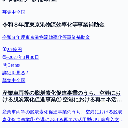
募集中
全国
令和８年度東京港物流効率化等事業補助金
令和８年度東京港物流効率化等事業補助金
2.7億円
~
2027年3月30日
jGrants
詳細を見る
募集中
全国
産業車両等の脱炭素化促進事業のうち、空港にお
ける脱炭素化促進事業① 空港における再エネ活用
型GPU等導入支援（二酸化炭素排出抑制対策事業
産業車両等の脱炭素化促進事業のうち、空港における脱炭
費等補助金）
素化促進事業① 空港における再エネ活用型GPU等導入支援
（二酸化炭素排出抑制対策事業費等補助金）