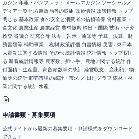
ガジン 年報・パンフレット メールマガジン ソーシャルメ
ディア一覧 地方農政局等の取組 政策情報 政策情報 トップ
閉じる 基本政策 食の安全と消費者の信頼確保 食料産業・
食文化 農業生産 農業経営 農村振興 輸出・国際 技術・研究
検査 審議会 研究会等 法令、告示・通知等 予算、決算、財
務書類等 補助事業、税制 政策評価 白書情報 災害 / 東日本
大震災に関する情報 その他 統計情報 統計情報 トップ 閉じ
る 新着統計情報等 農家数、担い手、農地に関する統計 作
付面積・生産量、家畜頭数等の統計 経営収支、産出額、物
価等の統計 卸売市場の統計・市況 ／ 日別グラフ 森林・林
業に関する統計 水産
申請書類・募集要項
公式サイトから最新の募集要項・申請様式をダウンロード
できます