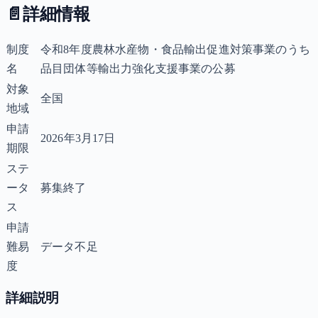
📄
詳細情報
制度
令和8年度農林水産物・食品輸出促進対策事業のうち
名
品目団体等輸出力強化支援事業の公募
対象
全国
地域
申請
2026年3月17日
期限
ステ
ータ
募集終了
ス
申請
難易
データ不足
度
詳細説明