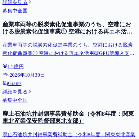
詳細を見る
募集中
全国
産業車両等の脱炭素化促進事業のうち、空港にお
ける脱炭素化促進事業① 空港における再エネ活用
型GPU等導入支援（二酸化炭素排出抑制対策事業
産業車両等の脱炭素化促進事業のうち、空港における脱炭
費等補助金）
素化促進事業① 空港における再エネ活用型GPU等導入支援
（二酸化炭素排出抑制対策事業費等補助金）
1.5億円
~
2026年10月30日
jGrants
詳細を見る
募集中
全国
廃止石油坑井封鎖事業費補助金（令和8年度：関東
東北産業保安監督部東北支部）
廃止石油坑井封鎖事業費補助金（令和8年度：関東東北産業