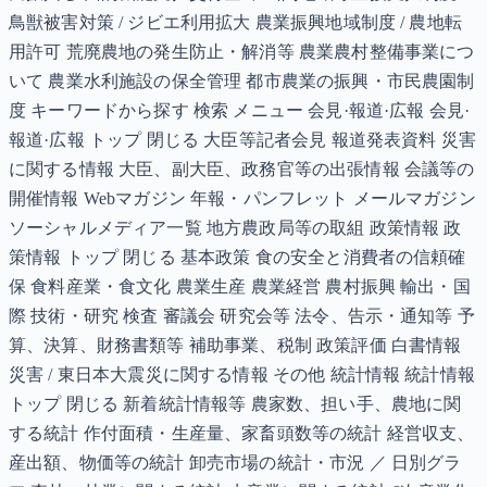
鳥獣被害対策 / ジビエ利用拡大 農業振興地域制度 / 農地転
用許可 荒廃農地の発生防止・解消等 農業農村整備事業につ
いて 農業水利施設の保全管理 都市農業の振興・市民農園制
度 キーワードから探す 検索 メニュー 会見·報道·広報 会見·
報道·広報 トップ 閉じる 大臣等記者会見 報道発表資料 災害
に関する情報 大臣、副大臣、政務官等の出張情報 会議等の
開催情報 Webマガジン 年報・パンフレット メールマガジン
ソーシャルメディア一覧 地方農政局等の取組 政策情報 政
策情報 トップ 閉じる 基本政策 食の安全と消費者の信頼確
保 食料産業・食文化 農業生産 農業経営 農村振興 輸出・国
際 技術・研究 検査 審議会 研究会等 法令、告示・通知等 予
算、決算、財務書類等 補助事業、税制 政策評価 白書情報
災害 / 東日本大震災に関する情報 その他 統計情報 統計情報
トップ 閉じる 新着統計情報等 農家数、担い手、農地に関
する統計 作付面積・生産量、家畜頭数等の統計 経営収支、
産出額、物価等の統計 卸売市場の統計・市況 ／ 日別グラ