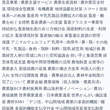
普及事業 / 農業支援サービス 農業生産資材 / 農作業安全対
策 環境保全型農業 / 有機農業 地球温暖化対策 スマート技術
体系への転換 畜産局 牛乳乳製品消費拡大の取組 畜産・酪
農をめぐる情勢 畜産農家への支援 畜産クラスター事業等
持続的な畜産物生産の在り方検討会 国産飼料の生産・利用
の拡大 畜産環境対策 畜産物の輸出 家畜遺伝資源の管理・
保護 アニマルウェルフェア 乳用牛 / 肉用牛 / 豚 / 鶏 / その他
牛乳・乳製品 / 食肉・鶏卵 / 飼料 / 競馬 経営局 地域計画 農
業経営人材の育成に向けた官民協議会 担い手と集落営農 経
営体育成支援 農地中間管理機構の活用 農地制度 企業等の
農業参入 新規就農の促進 農業の働き方改革 外国人の受け
入れ 女性の活躍推進 農協・農事組合法人 農林年金制度の
完了について 農業金融 農業保険（収入保険・農業共済）
農業版BCP 農村振興局 農山漁村発イノベーション / 農泊 /
農福連携 世界農業遺産・日本農業遺産 世界かんがい施設遺
産 農村RMO 「デジ活」中山間地域 農業の多面的機能 / 棚
田振興 多面的機能支払交付金 中山間地域等直接支払制度