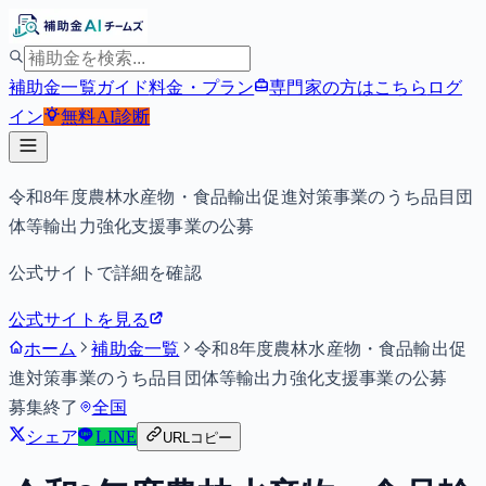
補助金一覧
ガイド
料金・プラン
専門家の方はこちら
ログ
イン
無料
AI診断
令和8年度農林水産物・食品輸出促進対策事業のうち品目団
体等輸出力強化支援事業の公募
公式サイトで詳細を確認
公式サイトを見る
ホーム
補助金一覧
令和8年度農林水産物・食品輸出促
進対策事業のうち品目団体等輸出力強化支援事業の公募
募集終了
全国
シェア
LINE
URLコピー