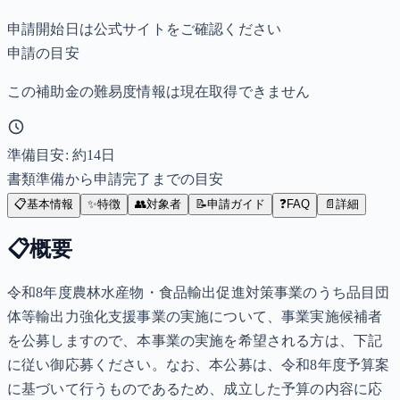
申請開始日は公式サイトをご確認ください
申請の目安
この補助金の難易度情報は現在取得できません
準備目安: 約
14
日
書類準備から申請完了までの目安
📋
基本情報
✨
特徴
👥
対象者
📝
申請ガイド
❓
FAQ
📄
詳細
📋
概要
令和8年度農林水産物・食品輸出促進対策事業のうち品目団
体等輸出力強化支援事業の実施について、事業実施候補者
を公募しますので、本事業の実施を希望される方は、下記
に従い御応募ください。なお、本公募は、令和8年度予算案
に基づいて行うものであるため、成立した予算の内容に応