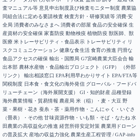
査マニュアル等 意見申出制度及び検査モニター制度 農業協
同組合法に定める要請検査 検査方針・研修実績等 消費·安
全局 消費者のみなさまへ 消費者の部屋 食品の安全確保 生
産資材の安全確保 家畜防疫 動物検疫 植物防疫 獣医師、獣
医療 米トレーサビリティ・食品表示 トレーサビリティ リ
スクコミュニケーション 健康な食生活 食育の推進 円滑な
食品アクセスの確保 輸出・国際局 G7宮崎農業大臣会合 輸
出本部 農林水産物・食品輸出プロジェクト（GFP） （外部
リンク） 輸出相談窓口 EPA利用早わかりサイト EPA/FTA等
関税制度 日本食・食文化の海外発信 グローバル・フードバ
リューチェーン（海外展開支援） GI・知的財産 品種登録
海外農業情報・貿易情報 農産局 米（稲）・麦・大豆 野
菜・果樹・花き 蚕糸・茶・薬用作物・こんにゃく・いぐさ
（畳表）・その他 甘味資源作物・いも類・そば・なたね 水
田農業の高収益化の推進 経営所得安定対策 農業用ドローン
の普及拡大 産地の収益力強化 農業生産工程管理 / GAP-info