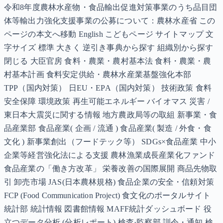
令和8年度農林水産物・食品輸出促進対策事業のうち品目団
体等輸出力強化支援事業の公募について：農林水産省 この
ページの本文へ移動 English こどもページ サイトマップ 文
字サイズ 標準 大きく 逆引き事典から探す 組織別から探す
閉じる 大臣官房 食料・農業・農村基本法 食料・農業・農
村基本計画 食料安定供給・農林水産業基盤強化本部
TPP（国内対策） 日EU・EPA（国内対策） 技術政策 食料
安全保障 環境政策 再生可能エネルギー バイオマス 災害 /
東日本大震災に関する情報 地方農政局等の取組 新事業・食
品産業部 食品産業( 企画 / 流通 ) 食品産業( 製造 / 外食・食
文化 ) 新事業創出（フードテック等） SDGs×食品産業 中小
企業等経営強化法による支援 農林漁業成長産業化ファンド
食品産業の「働き方改革」 栄養改善の国際展開 商品先物取
引 卸売市場 JAS(日本農林規格) 食品企業の安全・信頼対策
FCP (Food Communication Project) 食文化のポータルサイト
統計部 統計情報 図書館情報 MAFF統計ダッシュボード 役
立つデータ分析 (分析レポート) 検査·監察部 訓令・通知 検