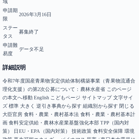
域
申請期
2026年3月16日
限
ステー
募集終了
タス
申請難
データ不足
易度
詳細説明
令和7年度国産青果物安定供給体制構築事業（青果物流通合
理化支援）の第2次公募について：農林水産省 このページ
の本文へ移動 English こどもページ サイトマップ 文字サイ
ズ 標準 大きく 逆引き事典から探す 組織別から探す 閉じる
大臣官房 食料・農業・農村基本法 食料・農業・農村基本計
画 食料安定供給・農林水産業基盤強化本部 TPP（国内対
策） 日EU・EPA（国内対策） 技術政策 食料安全保障 環境