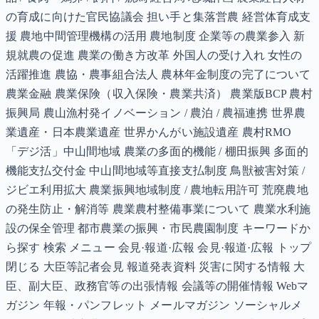
の育成に向けた官民協議会 担い手と集落営農 経営体育成支
援 農地中間管理機構の活用 農地制度 企業等の農業参入 新
規就農の促進 農業の働き方改革 外国人の受け入れ 女性の
活躍推進 農協・農事組合法人 農林年金制度の完了について
農業金融 農業保険（収入保険・農業共済） 農業版BCP 農村
振興局 農山漁村発イノベーション / 農泊 / 農福連携 世界農
業遺産・日本農業遺産 世界かんがい施設遺産 農村RMO
「デジ活」中山間地域 農業の多面的機能 / 棚田振興 多面的
機能支払交付金 中山間地域等直接支払制度 鳥獣被害対策 /
ジビエ利用拡大 農業振興地域制度 / 農地転用許可 荒廃農地
の発生防止・解消等 農業農村整備事業について 農業水利施
設の保全管理 都市農業の振興・市民農園制度 キーワードか
ら探す 検索 メニュー 会見·報道·広報 会見·報道·広報 トップ
閉じる 大臣等記者会見 報道発表資料 災害に関する情報 大
臣、副大臣、政務官等の出張情報 会議等の開催情報 Webマ
ガジン 年報・パンフレット メールマガジン ソーシャルメ