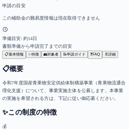
申請の目安
この補助金の難易度情報は現在取得できません
準備目安: 約
14
日
書類準備から申請完了までの目安
📋
基本情報
✨
特徴
👥
対象者
📝
申請ガイド
❓
FAQ
📄
詳細
📋
概要
令和7年度国産青果物安定供給体制構築事業（青果物流通合
理化支援）について、事業実施主体を公募します。本事業
の実施を希望される方は、下記に従い御応募ください。
✨
この制度の特徴
💰