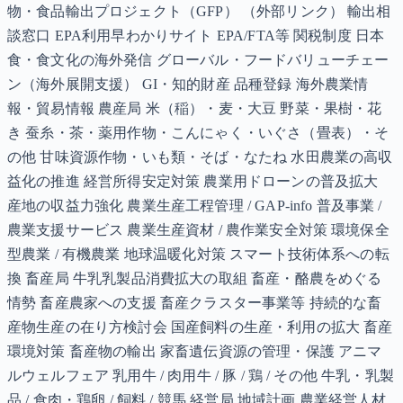
物・食品輸出プロジェクト（GFP） （外部リンク） 輸出相
談窓口 EPA利用早わかりサイト EPA/FTA等 関税制度 日本
食・食文化の海外発信 グローバル・フードバリューチェー
ン（海外展開支援） GI・知的財産 品種登録 海外農業情
報・貿易情報 農産局 米（稲）・麦・大豆 野菜・果樹・花
き 蚕糸・茶・薬用作物・こんにゃく・いぐさ（畳表）・そ
の他 甘味資源作物・いも類・そば・なたね 水田農業の高収
益化の推進 経営所得安定対策 農業用ドローンの普及拡大
産地の収益力強化 農業生産工程管理 / GAP-info 普及事業 /
農業支援サービス 農業生産資材 / 農作業安全対策 環境保全
型農業 / 有機農業 地球温暖化対策 スマート技術体系への転
換 畜産局 牛乳乳製品消費拡大の取組 畜産・酪農をめぐる
情勢 畜産農家への支援 畜産クラスター事業等 持続的な畜
産物生産の在り方検討会 国産飼料の生産・利用の拡大 畜産
環境対策 畜産物の輸出 家畜遺伝資源の管理・保護 アニマ
ルウェルフェア 乳用牛 / 肉用牛 / 豚 / 鶏 / その他 牛乳・乳製
品 / 食肉・鶏卵 / 飼料 / 競馬 経営局 地域計画 農業経営人材