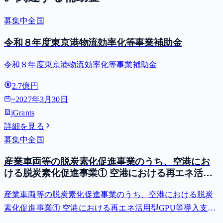
募集中
全国
令和８年度東京港物流効率化等事業補助金
令和８年度東京港物流効率化等事業補助金
2.7億円
~
2027年3月30日
jGrants
詳細を見る
募集中
全国
産業車両等の脱炭素化促進事業のうち、空港にお
ける脱炭素化促進事業① 空港における再エネ活用
型GPU等導入支援（二酸化炭素排出抑制対策事業
産業車両等の脱炭素化促進事業のうち、空港における脱炭
費等補助金）
素化促進事業① 空港における再エネ活用型GPU等導入支援
（二酸化炭素排出抑制対策事業費等補助金）