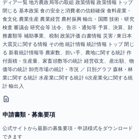
ディア一覧 地方農政局等の取組 政策情報 政策情報 トップ
閉じる 基本政策 食の安全と消費者の信頼確保 食料産業・
食文化 農業生産 農業経営 農村振興 輸出・国際 技術・研究
検査 審議会 研究会等 法令、告示・通知等 予算、決算、財
務書類等 補助事業、税制 政策評価 白書情報 災害 / 東日本
大震災に関する情報 その他 統計情報 統計情報 トップ 閉じ
る 新着統計情報等 農家数、担い手、農地に関する統計 作
付面積・生産量、家畜頭数等の統計 経営収支、産出額、物
価等の統計 卸売市場の統計・市況 ／ 日別グラフ 森林・林
業に関する統計 水産業に関する統計 6次産業化に関する統
計 輸出入
申請書類・募集要項
公式サイトから最新の募集要項・申請様式をダウンロード
できます