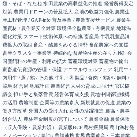
類・そば・なたね 水田農業の高収益化の推進 経営所得安定
対策 農業用ドローンの普及拡大 産地の収益力強化 農業生
産工程管理 / GAP-info 普及事業 / 農業支援サービス 農業生
産資材 / 農作業安全対策 環境保全型農業 / 有機農業 地球温
暖化対策 スマート技術体系への転換 畜産局 牛乳乳製品消
費拡大の取組 畜産・酪農をめぐる情勢 畜産農家への支援
畜産クラスター事業等 持続的な畜産物生産の在り方検討会
国産飼料の生産・利用の拡大 畜産環境対策 畜産物の輸出
家畜遺伝資源の管理・保護 アニマルウェルフェア 乳用牛 /
肉用牛 / 豚 / 鶏 / その他 牛乳・乳製品 / 食肉・鶏卵 / 飼料 /
競馬 経営局 地域計画 農業経営人材の育成に向けた官民協
議会 担い手と集落営農 経営体育成支援 農地中間管理機構
の活用 農地制度 企業等の農業参入 新規就農の促進 農業の
働き方改革 外国人の受け入れ 女性の活躍推進 農協・農事
組合法人 農林年金制度の完了について 農業金融 農業保険
（収入保険・農業共済） 農業版BCP 農村振興局 農山漁村発
イノベーション / 農泊 / 農福連携 世界農業遺産・日本農業