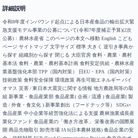
詳細説明
令和8年度インバウンド起点による日本産食品の輸出拡大緊
急支援モデル事業の公募について(令和7年度補正予算)(2次
公募)：農林水産省 このページの本文へ移動 English こども
ページ サイトマップ 文字サイズ 標準 大きく 逆引き事典か
ら探す 組織別から探す 閉じる 大臣官房 食料・農業・農村
基本法 食料・農業・農村基本計画 食料安定供給・農林水産
業基盤強化本部 TPP（国内対策） 日EU・EPA（国内対策）
技術政策 食料安全保障 環境政策 再生可能エネルギー バイ
オマス 災害 / 東日本大震災に関する情報 地方農政局等の取
組 新事業・食品産業部 食品産業( 企画 / 流通 ) 食品産業( 製
造 / 外食・食文化 ) 新事業創出（フードテック等） SDGs×
食品産業 中小企業等経営強化法による支援 農林漁業成長産
業化ファンド 食品産業の「働き方改革」 栄養改善の国際展
開 商品先物取引 卸売市場 JAS(日本農林規格) 食品企業の安