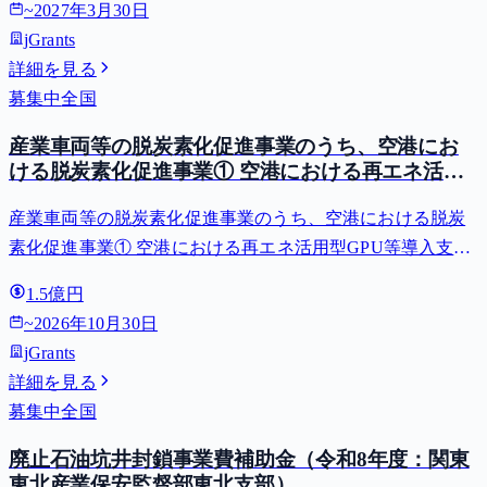
~
2027年3月30日
jGrants
詳細を見る
募集中
全国
産業車両等の脱炭素化促進事業のうち、空港にお
ける脱炭素化促進事業① 空港における再エネ活用
型GPU等導入支援（二酸化炭素排出抑制対策事業
産業車両等の脱炭素化促進事業のうち、空港における脱炭
費等補助金）
素化促進事業① 空港における再エネ活用型GPU等導入支援
（二酸化炭素排出抑制対策事業費等補助金）
1.5億円
~
2026年10月30日
jGrants
詳細を見る
募集中
全国
廃止石油坑井封鎖事業費補助金（令和8年度：関東
東北産業保安監督部東北支部）