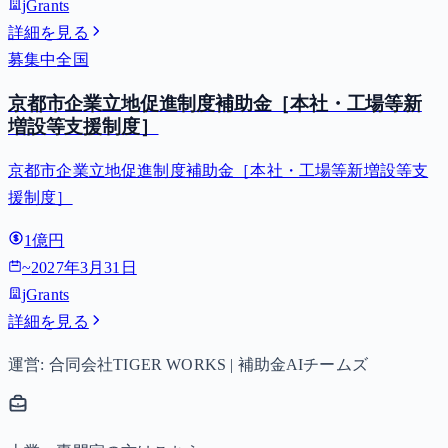
jGrants
詳細を見る
募集中
全国
京都市企業立地促進制度補助金［本社・工場等新
増設等支援制度］
京都市企業立地促進制度補助金［本社・工場等新増設等支
援制度］
1億円
~
2027年3月31日
jGrants
詳細を見る
運営: 合同会社TIGER WORKS | 補助金AIチームズ