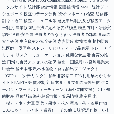
全・信頼対策 FCP (Food Communication Project) 食文化のポ
ータルサイト 統計部 統計情報 図書館情報 MAFF統計ダッ
シュボード 役立つデータ分析 (分析レポート) 検査·監察部
訓令・通知 検査マニュアル等 意見申出制度及び検査モニタ
ー制度 農業協同組合法に定める要請検査 検査方針・研修実
績等 消費·安全局 消費者のみなさまへ 消費者の部屋 食品の
安全確保 生産資材の安全確保 家畜防疫 動物検疫 植物防疫
獣医師、獣医療 米トレーサビリティ・食品表示 トレーサビ
リティ リスクコミュニケーション 健康な食生活 食育の推
進 円滑な食品アクセスの確保 輸出・国際局 G7宮崎農業大
臣会合 輸出本部 農林水産物・食品輸出プロジェクト
（GFP） （外部リンク） 輸出相談窓口 EPA利用早わかりサ
イト EPA/FTA等 関税制度 日本食・食文化の海外発信 グロ
ーバル・フードバリューチェーン（海外展開支援） GI・知
的財産 品種登録 海外農業情報・貿易情報 農産局 米
（稲）・麦・大豆 野菜・果樹・花き 蚕糸・茶・薬用作物・
こんにゃく・いぐさ（畳表）・その他 甘味資源作物・いも