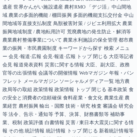
遺産 世界かんがい施設遺産 農村RMO 「デジ活」中山間地
域 農業の多面的機能 / 棚田振興 多面的機能支払交付金 中山
間地域等直接支払制度 鳥獣被害対策 / ジビエ利用拡大 農業
振興地域制度 / 農地転用許可 荒廃農地の発生防止・解消等
農業農村整備事業について 農業水利施設の保全管理 都市農
業の振興・市民農園制度 キーワードから探す 検索 メニュ
ー 会見·報道·広報 会見·報道·広報 トップ 閉じる 大臣等記者
会見 報道発表資料 災害に関する情報 大臣、副大臣、政務
官等の出張情報 会議等の開催情報 Webマガジン 年報・パン
フレット メールマガジン ソーシャルメディア一覧 地方農
政局等の取組 政策情報 政策情報 トップ 閉じる 基本政策 食
の安全と消費者の信頼確保 食料産業・食文化 農業生産 農
業経営 農村振興 輸出・国際 技術・研究 検査 審議会 研究会
等 法令、告示・通知等 予算、決算、財務書類等 補助事
業、税制 政策評価 白書情報 災害 / 東日本大震災に関する情
報 その他 統計情報 統計情報 トップ 閉じる 新着統計情報等