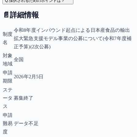
Q.
採択されるためのポイントは？
📄
詳細情報
令和8年度インバウンド起点による日本産食品の輸出
制度
拡大緊急支援モデル事業の公募について(令和7年度補
名
正予算)(2次公募)
対象
全国
地域
申請
2026年2月5日
期限
ステ
ータ
募集終了
ス
申請
難易
データ不足
度