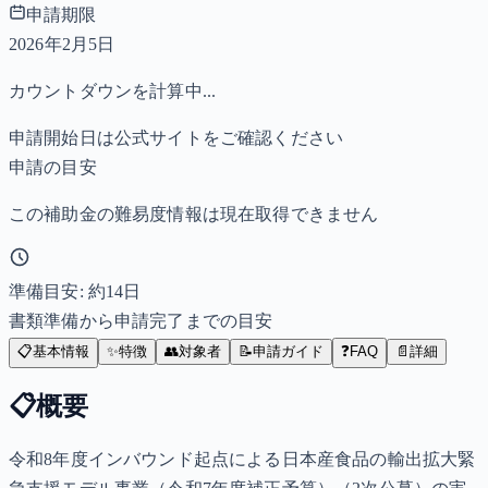
申請期限
2026年2月5日
カウントダウンを計算中...
申請開始日は公式サイトをご確認ください
申請の目安
この補助金の難易度情報は現在取得できません
準備目安: 約
14
日
書類準備から申請完了までの目安
📋
基本情報
✨
特徴
👥
対象者
📝
申請ガイド
❓
FAQ
📄
詳細
📋
概要
令和8年度インバウンド起点による日本産食品の輸出拡大緊