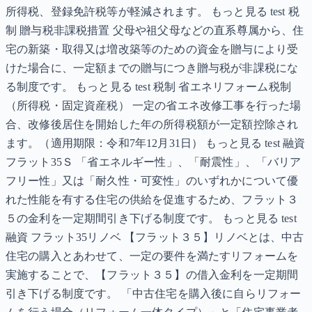
所得税、登録免許税等が軽減されます。 もっと見る test 税
制 贈与税非課税措置 父母や祖父母などの直系尊属から、住
宅の新築・取得又は増改築等のための資金を贈与により受
けた場合に、一定額までの贈与につき贈与税が非課税にな
る制度です。 もっと見る test 税制 省エネリフォーム税制
（所得税・固定資産税） 一定の省エネ改修工事を行った場
合、改修後居住を開始した年の所得税額が一定額控除され
ます。（適用期限：令和7年12月31日） もっと見る test 融資
フラット35Ｓ 「省エネルギー性」、「耐震性」、「バリア
フリー性」又は「耐久性・可変性」のいずれかについて優
れた性能を有する住宅の供給を促進するため、フラット３
５の金利を一定期間引き下げる制度です。 もっと見る test
融資 フラット35リノベ 【フラット３５】リノベとは、中古
住宅の購入とあわせて、一定の要件を満たすリフォームを
実施することで、【フラット３５】の借入金利を一定期間
引き下げる制度です。 「中古住宅を購入後に自らリフォー