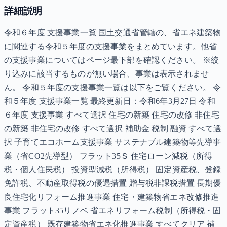
詳細説明
令和６年度 支援事業一覧 国土交通省管轄の、省エネ建築物
に関連する令和５年度の支援事業をまとめています。他省
の支援事業についてはページ最下部を確認ください。 ※絞
り込みに該当するものが無い場合、事業は表示されませ
ん。 令和５年度の支援事業一覧は以下をご覧ください。 令
和５年度 支援事業一覧 最終更新日：令和6年3月27日 令和
６年度 支援事業 すべて選択 住宅の新築 住宅の改修 非住宅
の新築 非住宅の改修 すべて選択 補助金 税制 融資 すべて選
択 子育てエコホーム支援事業 サステナブル建築物等先導事
業（省CO2先導型） フラット35Ｓ 住宅ローン減税（所得
税・個人住民税） 投資型減税（所得税） 固定資産税、登録
免許税、不動産取得税の優遇措置 贈与税非課税措置 長期優
良住宅化リフォーム推進事業 住宅・建築物省エネ改修推進
事業 フラット35リノベ 省エネリフォーム税制（所得税・固
定資産税） 既存建築物省エネ化推進事業 すべてクリア 補