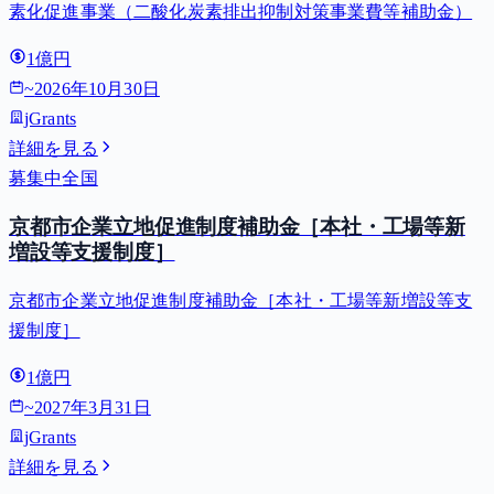
素化促進事業（二酸化炭素排出抑制対策事業費等補助金）
1億円
~
2026年10月30日
jGrants
詳細を見る
募集中
全国
京都市企業立地促進制度補助金［本社・工場等新
増設等支援制度］
京都市企業立地促進制度補助金［本社・工場等新増設等支
援制度］
1億円
~
2027年3月31日
jGrants
詳細を見る