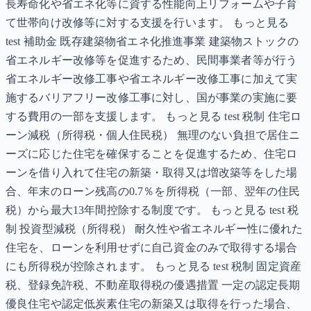
長寿命化や省エネ化等に資する性能向上リフォームや子育
て世帯向け改修等に対する支援を行います。 もっと見る
test 補助金 既存建築物省エネ化推進事業 建築物ストックの
省エネルギー改修等を促進するため、民間事業者等が行う
省エネルギー改修工事や省エネルギー改修工事に加えて実
施するバリアフリー改修工事に対し、国が事業の実施に要
する費用の一部を支援します。 もっと見る test 税制 住宅ロ
ーン減税（所得税・個人住民税） 無理のない負担で居住ニ
ーズに応じた住宅を確保することを促進するため、住宅ロ
ーンを借り入れて住宅の新築・取得又は増改築等をした場
合、年末のローン残高の0.7％を所得税（一部、翌年の住民
税）から最大13年間控除する制度です。 もっと見る test 税
制 投資型減税（所得税） 耐久性や省エネルギー性に優れた
住宅を、ローンを利用せずに自己資金のみで取得する場合
にも所得税が控除されます。 もっと見る test 税制 固定資産
税、登録免許税、不動産取得税の優遇措置 一定の認定長期
優良住宅や認定低炭素住宅の新築又は取得を行った場合、