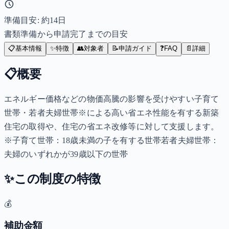
準備目安: 約
14
日
書類準備から申請完了までの目安
📋
基本情報
✨
特徴
👥
対象者
📝
申請ガイド
❓
FAQ
📄
詳細
📋
概要
エネルギー価格などの物価高騰の影響を受けやすい子育て
世帯・若者夫婦世帯※による高い省エネ性能を有する新築
住宅の取得や、住宅の省エネ改修等に対して支援します。
※子育て世帯：18歳未満の子を有する世帯若者夫婦世帯：
夫婦のいずれかが39歳以下の世帯
✨
この制度の特徴
💰
補助金額