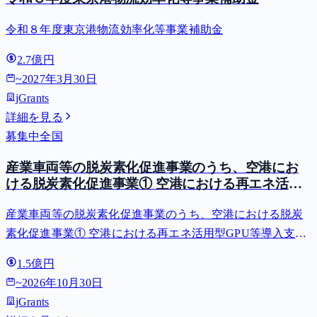
令和８年度東京港物流効率化等事業補助金
2.7億円
~
2027年3月30日
jGrants
詳細を見る
募集中
全国
産業車両等の脱炭素化促進事業のうち、空港にお
ける脱炭素化促進事業① 空港における再エネ活用
型GPU等導入支援（二酸化炭素排出抑制対策事業
産業車両等の脱炭素化促進事業のうち、空港における脱炭
費等補助金）
素化促進事業① 空港における再エネ活用型GPU等導入支援
（二酸化炭素排出抑制対策事業費等補助金）
1.5億円
~
2026年10月30日
jGrants