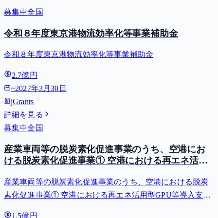
募集中
全国
令和８年度東京港物流効率化等事業補助金
令和８年度東京港物流効率化等事業補助金
2.7億円
~
2027年3月30日
jGrants
詳細を見る
募集中
全国
産業車両等の脱炭素化促進事業のうち、空港にお
ける脱炭素化促進事業① 空港における再エネ活用
型GPU等導入支援（二酸化炭素排出抑制対策事業
産業車両等の脱炭素化促進事業のうち、空港における脱炭
費等補助金）
素化促進事業① 空港における再エネ活用型GPU等導入支援
（二酸化炭素排出抑制対策事業費等補助金）
1.5億円