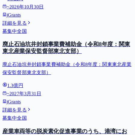
~
2026年10月30日
jGrants
詳細を見る
募集中
全国
廃止石油坑井封鎖事業費補助金（令和8年度：関東
東北産業保安監督部東北支部）
廃止石油坑井封鎖事業費補助金（令和8年度：関東東北産業
保安監督部東北支部）
1.3億円
~
2027年3月31日
jGrants
詳細を見る
募集中
全国
産業車両等の脱炭素化促進事業のうち、港湾にお