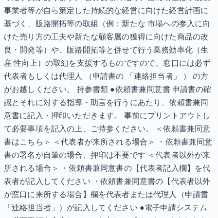
事業者等が自ら策定した持続的な経営に向けた経営計画に
基づく、販路開拓等の取組（例：新たな 市場への参入に向
けた売り方の工夫や新たな顧客層の獲得に向けた商品の改
良・開発等）や、販路開拓等と併せて行う業務効率化（生
産 性向上）の取組を支援するものですので、窓口には必ず
代表者もしくは代理人 （申請書の 「連絡担当者」 ） の方
がお越しください。 持参書類 ●依頼書兼同意書 申請書の確
認とそれに対する指導・助言を行うにあたり、依頼書兼同
意書に記入・押印いただきます。 事前にプリントアウトし
て必要事項を記入の上、ご持参ください。 ＜依頼書兼同意
書はこちら＞ ＜代表者が来所される場合＞ ・依頼書兼同意
書の署名が自筆の場合、押印は不要です ＜代表者以外が来
所される場合＞ ・依頼書兼同意書の【代表者記入欄】を代
表者が記入してください ・依頼書兼同意書の【代表者以外
が窓口に来所する場合】欄を代表者または代理人（申請書
「連絡担当者」）が記入してください ●電子申請システム