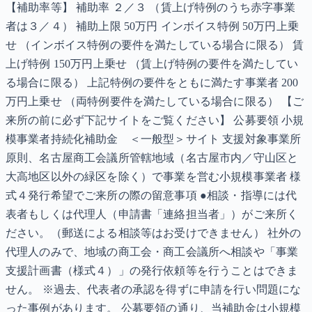
【補助率等】 補助率 ２／３ （賃上げ特例のうち赤字事業
者は３／４） 補助上限 50万円 インボイス特例 50万円上乗
せ （インボイス特例の要件を満たしている場合に限る） 賃
上げ特例 150万円上乗せ （賃上げ特例の要件を満たしてい
る場合に限る） 上記特例の要件をともに満たす事業者 200
万円上乗せ （両特例要件を満たしている場合に限る） 【ご
来所の前に必ず下記サイトをご覧ください】 公募要領 小規
模事業者持続化補助金 ＜一般型＞サイト 支援対象事業所
原則、名古屋商工会議所管轄地域（名古屋市内／守山区と
大高地区以外の緑区を除く）で事業を営む小規模事業者 様
式４発行希望でご来所の際の留意事項 ●相談・指導には代
表者もしくは代理人（申請書「連絡担当者」）がご来所く
ださい。（郵送による相談等はお受けできません） 社外の
代理人のみで、地域の商工会・商工会議所へ相談や「事業
支援計画書（様式４）」の発行依頼等を行うことはできま
せん。 ※過去、代表者の承認を得ずに申請を行い問題にな
った事例があります。 公募要領の通り、当補助金は小規模