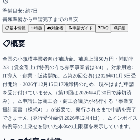
準備目安: 約
7
日
書類準備から申請完了までの目安
📋
基本情報
✨
特徴
👥
対象者
📝
申請ガイド
❓
FAQ
📄
詳細
📋
概要
全国の小規模事業者向け補助金。補助上限50万円・補助率
2/3（賃金引上げ特例のうち赤字事業者は3/4）。対象用途:
IT導入・創業・販路開拓。⚠️第20回公募は2026年11月5日受
付開始・2026年12月15日17時締切のため、現在はまだ申請
を受け付けていません（第19回は2026年4月30日で締切済
み）。⚠️申請には商工会・商工会議所が発行する「事業支
援計画書（様式4）」が必要で、発行されるまで申請を完了
できません（発行受付締切 2026年12月4日）。⚠️インボイス
特例等の上乗せを除いた本体の上限額を表示しています。