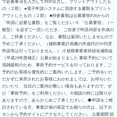
で必要事項を入力してPDF出力し、プリントアウトしたも
の（２部） ●電子申請システムに別添する書類をプリント
アウトしたもの（２部） ■持参書類は公募要領P26からの
「申請に必要な書類」をご覧ください ※ 「公募要領」（一
般型） を必ずご一読いただき、 ご自身で申請内容を作成の
上、ご持参ください。 なお、書類は返却いたしませんので
予めご了承ください。（補助事業計画書の作成代行や代理
申請等は行っておりません。） 小規模事業者持続化補助金
（平成29年度補正）公募が始まりました 事前予約について
混雑緩和のため、事前予約サービスを行っております。ご
予約のお客様を優先的にご案内いたします。 ご予約をいた
だかずに来所されたお客様におかれましては、お待ちいた
だいたり、当日のご案内が難しい場合もありますので、ぜ
ひ「事前予約」をご利用ください。※相談の枠には限りが
ありますので、あらかじめご了承ください。 ◆申請をご検
討されている方、事業計画の策定でお困りの方は、以下ボ
タンから予約サイトにアクセスしてください。 公募期間 回