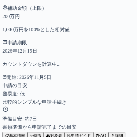
補助金額（上限）
200万円
1,000万円を100%とした相対値
申請期限
2026年12月15日
カウントダウンを計算中...
開始:
2026年11月5日
申請の目安
難易度: 低
比較的シンプルな申請手続き
準備目安: 約
7
日
書類準備から申請完了までの目安
📋
基本情報
✨
特徴
👥
対象者
📝
申請ガイド
❓
FAQ
📄
詳細