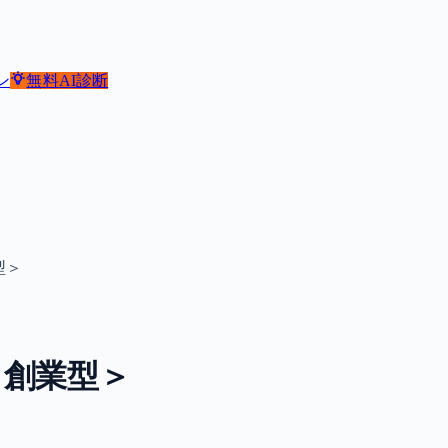
ン
無料
AI診断
型＞
＜創業型＞