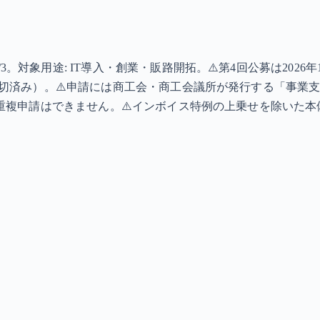
対象用途: IT導入・創業・販路開拓。⚠️第4回公募は2026年1
で締切済み）。⚠️申請には商工会・商工会議所が発行する「事
型との重複申請はできません。⚠️インボイス特例の上乗せを除いた