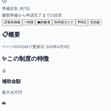
準備目安: 約
7
日
書類準備から申請完了までの目安
📋
基本情報
✨
特徴
👥
対象者
📝
申請ガイド
❓
FAQ
📄
詳細
📋
概要
ページID1026817更新日 2026年4月9日
✨
この制度の特徴
💰
補助金額
最大36万円
👥