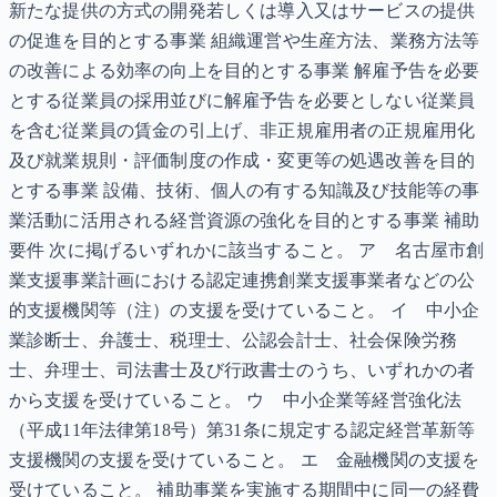
新たな提供の方式の開発若しくは導入又はサービスの提供
の促進を目的とする事業 組織運営や生産方法、業務方法等
の改善による効率の向上を目的とする事業 解雇予告を必要
とする従業員の採用並びに解雇予告を必要としない従業員
を含む従業員の賃金の引上げ、非正規雇用者の正規雇用化
及び就業規則・評価制度の作成・変更等の処遇改善を目的
とする事業 設備、技術、個人の有する知識及び技能等の事
業活動に活用される経営資源の強化を目的とする事業 補助
要件 次に掲げるいずれかに該当すること。 ア 名古屋市創
業支援事業計画における認定連携創業支援事業者などの公
的支援機関等（注）の支援を受けていること。 イ 中小企
業診断士、弁護士、税理士、公認会計士、社会保険労務
士、弁理士、司法書士及び行政書士のうち、いずれかの者
から支援を受けていること。 ウ 中小企業等経営強化法
（平成11年法律第18号）第31条に規定する認定経営革新等
支援機関の支援を受けていること。 エ 金融機関の支援を
受けていること。 補助事業を実施する期間中に同一の経費