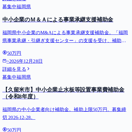
募集中
福岡県
中小企業のＭ＆Ａによる事業承継支援補助金
福岡県中小企業のM&Aによる事業承継支援補助金。「福岡
県事業承継・引継ぎ支援センター」の支援を受け、補助対
象期間内に事業譲渡した県内中小企業または県内中小企業
50万円
から事業を譲り受けた者が支払うM&Aに伴う諸費用(仲介手
~
2026年12月28日
数料・企業価値算定費用等)...
詳細を見る
募集中
福岡県
【久留米市】中小企業止水板等設置事業費補助金
（令和8年度）
福岡県の中小企業者向け補助金。補助上限50万円。募集締
切 2026-12-28。
50万円