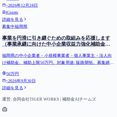
~
2026年12月28日
jGrants
詳細を見る
募集中
福岡県
事業を円滑に引き継ぐための取組みを応援します
（事業承継に向けた中小企業収益力強化補助金の
ご案内）
福岡県の中小企業者・小規模事業者・個人事業主・法人向
け補助金。補助上限50万円。対象用途: 販路開拓。募集締切
2026-09-30。
50万円
~
2026年9月30日
詳細を見る
運営: 合同会社TIGER WORKS | 補助金AIチームズ