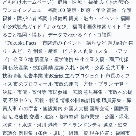
ども向けホームページ） 健康・医療・ 福祉 ふくおか安心
ワンコインメニュー 福岡100 健康・医療・年金 高齢・介護
福祉・障がい者 福岡市保健所 観光・魅力・ イベント 福岡
市公式観光ガイド「よかなび」 福岡市画像検索サイト「ま
るごと福岡・博多」 データでわかるイイトコ福岡
「Fukuoka Facts」 市関連のイベント・講座など 魅力紹介 祭
り・みどころ 創業・産業・ビジネス 創業（スタートアッ
プ） 企業立地 新産業・産学連携 中小企業支援・商店街振
興 伝統産業・技能奨励 建築 入札・契約・公募 公共工事・
技術情報 広告事業 市政全般 主なプロジェクト 市長のオフ
ィス 市のプロフィール 市政の運営，方針・プラン 予算・
決算・市債・寄付等 市民参加・広聴 意見募集・市政への提
案 不服申立て 広報・報道 情報公開 統計情報 職員募集・職
員人事 市の庁舎・施設案内 外国人支援 国際交流・国際貢
献 広域連携 交通・道路・都市整備 都市景観・公園・緑化
水道・下水道・河川 港湾・アイランドシティ 選挙・監査
市議会 例規集（条例・規則） 組織一覧 現在位置： 福岡市