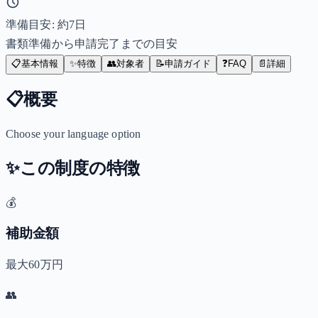
準備目安: 約
7
日
書類準備から申請完了までの目安
📋
基本情報
✨
特徴
👥
対象者
📝
申請ガイド
❓
FAQ
📄
詳細
📋
概要
Choose your language option
✨
この制度の特徴
💰
補助金額
最大60万円
👥