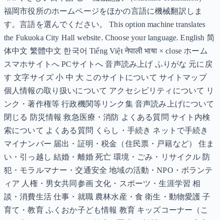
福岡市役所のホームページをほかの言語に機械翻訳しま
す。言語を選んでください。 This option machine translates
the Fukuoka City Hall website. Choose your language. English 简
体中文 繁體中文 한국어 Tiếng Việt नेपाली भाषा × close ホーム
スマホサイトへ PCサイトへ 音声読み上げ ふりがな 元に戻
す 文字サイズ 小 中 大 このサイトについて サイトマップ
個人情報の取り扱いについて アクセシビリティについて リ
ンク・著作権等 行政機関等リンク集 音声読み上げについて
閉じる 防災情報 救急医療・消防 よくある質問 サイト内検
索について よくある質問 くらし・手続き ネットで手続き
マイナンバー 届出・証明・税金（住民票・戸籍など） 住ま
い・引っ越し 結婚・離婚 死亡 環境・ごみ・リサイクル 防
犯・モラルマナー・交通安全 地域の活動・NPO・ボランテ
ィア 人権・男女共同参画 文化・スポーツ・生涯学習 相
談・消費生活 仕事・就職 農林水産・食 衛生・動物愛護 子
育て・教育 ふくおか子ども情報 教育 キッズコーナー（こ