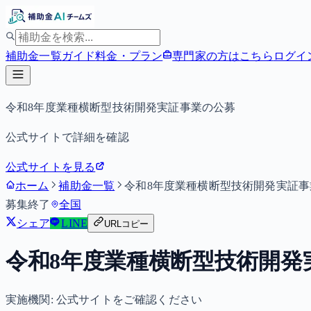
補助金一覧
ガイド
料金・プラン
専門家の方はこちら
ログイ
令和8年度業種横断型技術開発実証事業の公募
公式サイトで詳細を確認
公式サイトを見る
ホーム
補助金一覧
令和8年度業種横断型技術開発実証事
募集終了
全国
シェア
LINE
URLコピー
令和8年度業種横断型技術開発
実施機関:
公式サイトをご確認ください