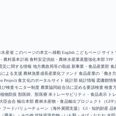
省 このページの本文へ移動 English こどもページ サイト
・農村基本計画 食料安定供給・農林水産業基盤強化本部 TPP（
災に関する情報 地方農政局等の取組 新事業・食品産業部 食品産業( 
法による支援 農林漁業成長産業化ファンド 食品産業の「働き方改
cation Project) 食文化のポータルサイト 統計部 統計情報 
度及び検査モニター制度 農業協同組合法に定める要請検査 検査
疫 植物防疫 獣医師、獣医療 米トレーサビリティ・食品表示 ト
大臣会合 輸出本部 農林水産物・食品輸出プロジェクト（GFP）
バル・フードバリューチェーン（海外展開支援） GI・知的財産 
（畳表）・その他 甘味資源作物・いも類・そば・なたね 水田