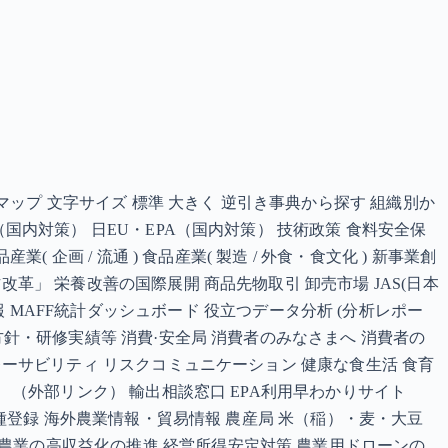
マップ 文字サイズ 標準 大きく 逆引き事典から探す 組織別か
国内対策） 日EU・EPA（国内対策） 技術政策 食料安全保
企画 / 流通 ) 食品産業( 製造 / 外食・食文化 ) 新事業創
革」 栄養改善の国際展開 商品先物取引 卸売市場 JAS(日本
図書館情報 MAFF統計ダッシュボード 役立つデータ分析 (分析レポー
方針・研修実績等 消費·安全局 消費者のみなさまへ 消費者の
レーサビリティ リスクコミュニケーション 健康な食生活 食育
 （外部リンク） 輸出相談窓口 EPA利用早わかりサイト
品種登録 海外農業情報・貿易情報 農産局 米（稲）・麦・大豆
農業の高収益化の推進 経営所得安定対策 農業用ドローンの