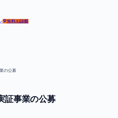
ン
無料
AI診断
業の公募
実証事業の公募