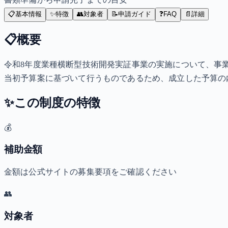
📋
基本情報
✨
特徴
👥
対象者
📝
申請ガイド
❓
FAQ
📄
詳細
📋
概要
令和8年度業種横断型技術開発実証事業の実施について、事
当初予算案に基づいて行うものであるため、成立した予算の
✨
この制度の特徴
💰
補助金額
金額は公式サイトの募集要項をご確認ください
👥
対象者