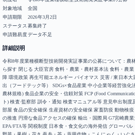
対象地域
全国
申請期限
2026年3月2日
ステータス
募集終了
申請難易度
データ不足
詳細説明
令和8年度業種横断型技術開発実証事業の公募について：農林水産
ら探す 閉じる 大臣官房 食料・農業・農村基本法 食料・農業
障 環境政策 再生可能エネルギー バイオマス 災害 / 東日本大震
出（フードテック等） SDGs×食品産業 中小企業等経営強化
農林規格) 食品企業の安全・信頼対策 FCP (Food Communi
ト) 検査·監察部 訓令・通知 検査マニュアル等 意見申出制
部屋 食品の安全確保 生産資材の安全確保 家畜防疫 動物検
の推進 円滑な食品アクセスの確保 輸出・国際局 G7宮崎農業
EPA/FTA等 関税制度 日本食・食文化の海外発信 グロー
野菜・果樹・花き 蚕糸・茶・薬用作物・こんにゃく・いぐさ