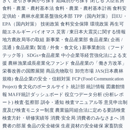
きく 逆引き事典から探す 組織別から探す 閉じる 大臣官房
食料・農業・農村基本法 食料・農業・農村基本計画 食料安
定供給・農林水産業基盤強化本部 TPP（国内対策） 日EU・
EPA（国内対策） 技術政策 食料安全保障 環境政策 再生可
能エネルギー バイオマス 災害 / 東日本大震災に関する情報
地方農政局等の取組 新事業・食品産業部 食品産業( 企画 /
流通 ) 食品産業( 製造 / 外食・食文化 ) 新事業創出（フード
テック等） SDGs×食品産業 中小企業等経営強化法による支
援 農林漁業成長産業化ファンド 食品産業の「働き方改革」
栄養改善の国際展開 商品先物取引 卸売市場 JAS(日本農林
規格) 食品企業の安全・信頼対策 FCP (Food Communication
Project) 食文化のポータルサイト 統計部 統計情報 図書館情
報 MAFF統計ダッシュボード 役立つデータ分析 (分析レポ
ート) 検査·監察部 訓令・通知 検査マニュアル等 意見申出制
度及び検査モニター制度 農業協同組合法に定める要請検査
検査方針・研修実績等 消費·安全局 消費者のみなさまへ 消
費者の部屋 食品の安全確保 生産資材の安全確保 家畜防疫