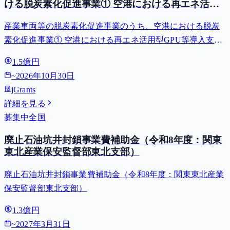
ける脱炭素化促進事業① 空港における再エネ活用
型GPU等導入支援（二酸化炭素排出抑制対策事業
産業車両等の脱炭素化促進事業のうち、空港における脱炭
費等補助金）
素化促進事業① 空港における再エネ活用型GPU等導入支援
（二酸化炭素排出抑制対策事業費等補助金）
1.5億円
~
2026年10月30日
jGrants
詳細を見る
募集中
全国
廃止石油坑井封鎖事業費補助金（令和8年度：関東
東北産業保安監督部東北支部）
廃止石油坑井封鎖事業費補助金（令和8年度：関東東北産業
保安監督部東北支部）
1.3億円
~
2027年3月31日