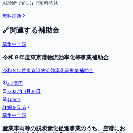
AI診断で約1分で無料発見
無料診断
🔗
関連する補助金
募集中
全国
令和８年度東京港物流効率化等事業補助金
令和８年度東京港物流効率化等事業補助金
2.7億円
~
2027年3月30日
jGrants
詳細を見る
募集中
全国
産業車両等の脱炭素化促進事業のうち、空港にお