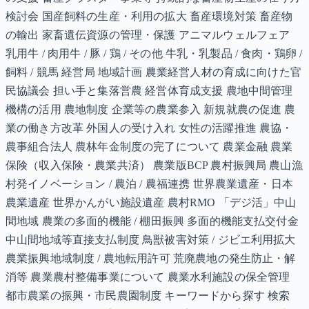
検討会 国産飼料の生産・利用の拡大 畜産環境対策 畜産物
の輸出 家畜遺伝資源の管理・保護 アニマルウェルフェア
乳用牛 / 肉用牛 / 豚 / 鶏 / その他 牛乳・乳製品 / 食肉・鶏卵 /
飼料 / 競馬 経営局 地域計画 農業経営人材の育成に向けた官
民協議会 担い手と集落営農 経営体育成支援 農地中間管理
機構の活用 農地制度 企業等の農業参入 新規就農の促進 農
業の働き方改革 外国人の受け入れ 女性の活躍推進 農協・
農事組合法人 農林年金制度の完了について 農業金融 農業
保険（収入保険・農業共済） 農業版BCP 農村振興局 農山漁
村発イノベーション / 農泊 / 農福連携 世界農業遺産・日本
農業遺産 世界かんがい施設遺産 農村RMO 「デジ活」中山
間地域 農業の多面的機能 / 棚田振興 多面的機能支払交付金
中山間地域等直接支払制度 鳥獣被害対策 / ジビエ利用拡大
農業振興地域制度 / 農地転用許可 荒廃農地の発生防止・解
消等 農業農村整備事業について 農業水利施設の保全管理
都市農業の振興・市民農園制度 キーワードから探す 検索