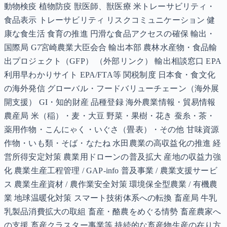
動物検疫 植物防疫 獣医師、獣医療 米トレーサビリティ・
食品表示 トレーサビリティ リスクコミュニケーション 健
康な食生活 食育の推進 円滑な食品アクセスの確保 輸出・
国際局 G7宮崎農業大臣会合 輸出本部 農林水産物・食品輸
出プロジェクト（GFP） （外部リンク） 輸出相談窓口 EPA
利用早わかりサイト EPA/FTA等 関税制度 日本食・食文化
の海外発信 グローバル・フードバリューチェーン（海外展
開支援） GI・知的財産 品種登録 海外農業情報・貿易情報
農産局 米（稲）・麦・大豆 野菜・果樹・花き 蚕糸・茶・
薬用作物・こんにゃく・いぐさ（畳表）・その他 甘味資源
作物・いも類・そば・なたね 水田農業の高収益化の推進 経
営所得安定対策 農業用ドローンの普及拡大 産地の収益力強
化 農業生産工程管理 / GAP-info 普及事業 / 農業支援サービ
ス 農業生産資材 / 農作業安全対策 環境保全型農業 / 有機農
業 地球温暖化対策 スマート技術体系への転換 畜産局 牛乳
乳製品消費拡大の取組 畜産・酪農をめぐる情勢 畜産農家へ
の支援 畜産クラスター事業等 持続的な畜産物生産の在り方