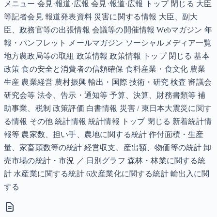
メニュー 会見·報道·広報 会見·報道·広報 トップ 閉じる 大臣
等記者会見 報道発表資料 災害に関する情報 大臣、副大
臣、政務官等の出張情報 会議等の開催情報 Webマガジン 年
報・パンフレット メールマガジン ソーシャルメディア一覧
地方農政局等の取組 政策情報 政策情報 トップ 閉じる 基本
政策 食の安全と消費者の信頼確保 食料産業・食文化 農業
生産 農業経営 農村振興 輸出・国際 技術・研究 検査 審議会
研究会等 法令、告示・通知等 予算、決算、財務書類等 補
助事業、税制 政策評価 白書情報 災害 / 東日本大震災に関す
る情報 その他 統計情報 統計情報 トップ 閉じる 新着統計情
報等 農家数、担い手、農地に関する統計 作付面積・生産
量、家畜頭数等の統計 経営収支、産出額、物価等の統計 卸
売市場の統計・市況 ／ 日別グラフ 森林・林業に関する統
計 水産業に関する統計 6次産業化に関する統計 輸出入に関
する