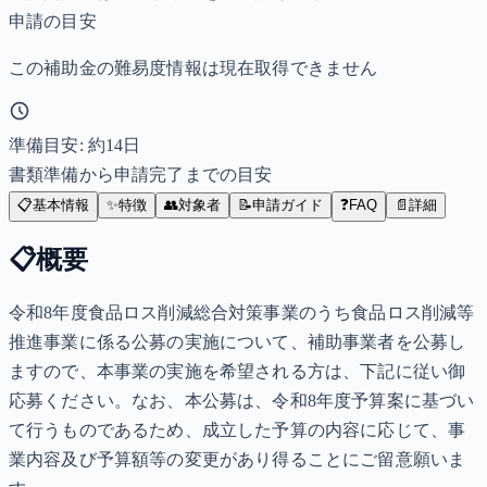
申請の目安
この補助金の難易度情報は現在取得できません
準備目安: 約
14
日
書類準備から申請完了までの目安
📋
基本情報
✨
特徴
👥
対象者
📝
申請ガイド
❓
FAQ
📄
詳細
📋
概要
令和8年度食品ロス削減総合対策事業のうち食品ロス削減等
推進事業に係る公募の実施について、補助事業者を公募し
ますので、本事業の実施を希望される方は、下記に従い御
応募ください。なお、本公募は、令和8年度予算案に基づい
て行うものであるため、成立した予算の内容に応じて、事
業内容及び予算額等の変更があり得ることにご留意願いま