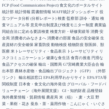
FCP (Food Communication Project) 食文化のポータルサイト
統計部 統計情報 図書館情報 MAFF統計ダッシュボード 役
立つデータ分析 (分析レポート) 検査·監察部 訓令・通知 検
査マニュアル等 意見申出制度及び検査モニター制度 農業協
同組合法に定める要請検査 検査方針・研修実績等 消費·安
全局 消費者のみなさまへ 消費者の部屋 食品の安全確保 生
産資材の安全確保 家畜防疫 動物検疫 植物防疫 獣医師、獣
医療 米トレーサビリティ・食品表示 トレーサビリティ リ
スクコミュニケーション 健康な食生活 食育の推進 円滑な
食品アクセスの確保 輸出・国際局 G7宮崎農業大臣会合 輸
出本部 農林水産物・食品輸出プロジェクト（GFP） （外部
リンク） 輸出相談窓口 EPA利用早わかりサイト EPA/FTA等
関税制度 日本食・食文化の海外発信 グローバル・フードバ
リューチェーン（海外展開支援） GI・知的財産 品種登録
海外農業情報・貿易情報 農産局 米（稲）・麦・大豆 野
菜・果樹・花き 蚕糸・茶・薬用作物・こんにゃく・いぐさ