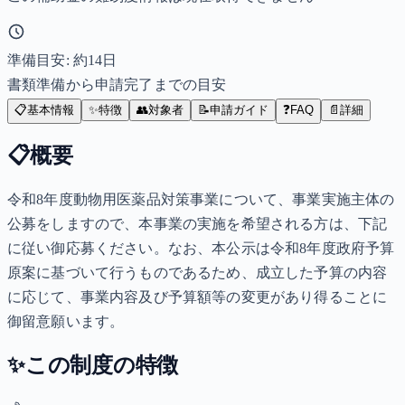
準備目安: 約
14
日
書類準備から申請完了までの目安
📋
基本情報
✨
特徴
👥
対象者
📝
申請ガイド
❓
FAQ
📄
詳細
📋
概要
令和8年度動物用医薬品対策事業について、事業実施主体の
公募をしますので、本事業の実施を希望される方は、下記
に従い御応募ください。なお、本公示は令和8年度政府予算
原案に基づいて行うものであるため、成立した予算の内容
に応じて、事業内容及び予算額等の変更があり得ることに
御留意願います。
✨
この制度の特徴