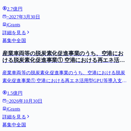
2.7億円
~
2027年3月30日
jGrants
詳細を見る
募集中
全国
産業車両等の脱炭素化促進事業のうち、空港にお
ける脱炭素化促進事業① 空港における再エネ活用
型GPU等導入支援（二酸化炭素排出抑制対策事業
産業車両等の脱炭素化促進事業のうち、空港における脱炭
費等補助金）
素化促進事業① 空港における再エネ活用型GPU等導入支援
（二酸化炭素排出抑制対策事業費等補助金）
1.5億円
~
2026年10月30日
jGrants
詳細を見る
募集中
全国