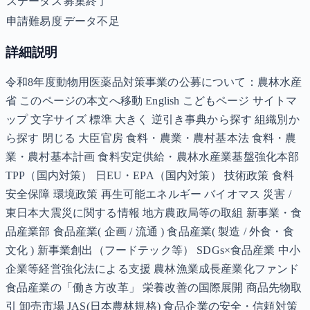
ステータス
募集終了
申請難易度
データ不足
詳細説明
令和8年度動物用医薬品対策事業の公募について：農林水産
省 このページの本文へ移動 English こどもページ サイトマ
ップ 文字サイズ 標準 大きく 逆引き事典から探す 組織別か
ら探す 閉じる 大臣官房 食料・農業・農村基本法 食料・農
業・農村基本計画 食料安定供給・農林水産業基盤強化本部
TPP（国内対策） 日EU・EPA（国内対策） 技術政策 食料
安全保障 環境政策 再生可能エネルギー バイオマス 災害 /
東日本大震災に関する情報 地方農政局等の取組 新事業・食
品産業部 食品産業( 企画 / 流通 ) 食品産業( 製造 / 外食・食
文化 ) 新事業創出（フードテック等） SDGs×食品産業 中小
企業等経営強化法による支援 農林漁業成長産業化ファンド
食品産業の「働き方改革」 栄養改善の国際展開 商品先物取
引 卸売市場 JAS(日本農林規格) 食品企業の安全・信頼対策