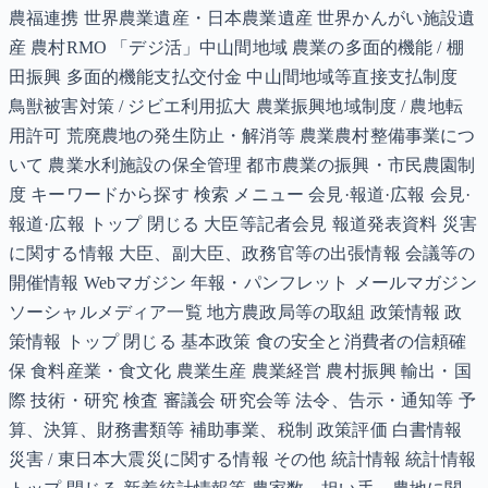
農福連携 世界農業遺産・日本農業遺産 世界かんがい施設遺
産 農村RMO 「デジ活」中山間地域 農業の多面的機能 / 棚
田振興 多面的機能支払交付金 中山間地域等直接支払制度
鳥獣被害対策 / ジビエ利用拡大 農業振興地域制度 / 農地転
用許可 荒廃農地の発生防止・解消等 農業農村整備事業につ
いて 農業水利施設の保全管理 都市農業の振興・市民農園制
度 キーワードから探す 検索 メニュー 会見·報道·広報 会見·
報道·広報 トップ 閉じる 大臣等記者会見 報道発表資料 災害
に関する情報 大臣、副大臣、政務官等の出張情報 会議等の
開催情報 Webマガジン 年報・パンフレット メールマガジン
ソーシャルメディア一覧 地方農政局等の取組 政策情報 政
策情報 トップ 閉じる 基本政策 食の安全と消費者の信頼確
保 食料産業・食文化 農業生産 農業経営 農村振興 輸出・国
際 技術・研究 検査 審議会 研究会等 法令、告示・通知等 予
算、決算、財務書類等 補助事業、税制 政策評価 白書情報
災害 / 東日本大震災に関する情報 その他 統計情報 統計情報