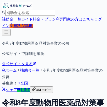
補助金一覧
ガイド
料金・プラン
専門家の方はこちら
ログ
イン
無料
AI診断
令和8年度動物用医薬品対策事業の公募
公式サイトで詳細を確認
公式サイトを見る
ホーム
補助金一覧
令和8年度動物用医薬品対策事業の
公募
募集終了
全国
シェア
LINE
URLコピー
令和8年度動物用医薬品対策事