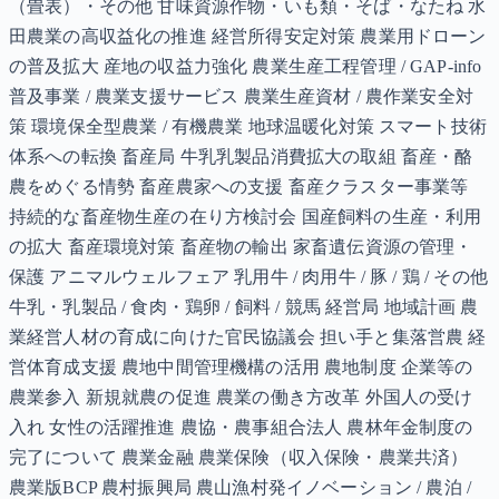
（畳表）・その他 甘味資源作物・いも類・そば・なたね 水
田農業の高収益化の推進 経営所得安定対策 農業用ドローン
の普及拡大 産地の収益力強化 農業生産工程管理 / GAP-info
普及事業 / 農業支援サービス 農業生産資材 / 農作業安全対
策 環境保全型農業 / 有機農業 地球温暖化対策 スマート技術
体系への転換 畜産局 牛乳乳製品消費拡大の取組 畜産・酪
農をめぐる情勢 畜産農家への支援 畜産クラスター事業等
持続的な畜産物生産の在り方検討会 国産飼料の生産・利用
の拡大 畜産環境対策 畜産物の輸出 家畜遺伝資源の管理・
保護 アニマルウェルフェア 乳用牛 / 肉用牛 / 豚 / 鶏 / その他
牛乳・乳製品 / 食肉・鶏卵 / 飼料 / 競馬 経営局 地域計画 農
業経営人材の育成に向けた官民協議会 担い手と集落営農 経
営体育成支援 農地中間管理機構の活用 農地制度 企業等の
農業参入 新規就農の促進 農業の働き方改革 外国人の受け
入れ 女性の活躍推進 農協・農事組合法人 農林年金制度の
完了について 農業金融 農業保険（収入保険・農業共済）
農業版BCP 農村振興局 農山漁村発イノベーション / 農泊 /