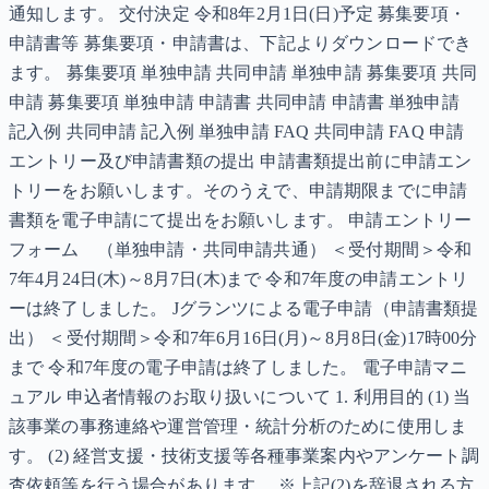
通知します。 交付決定 令和8年2月1日(日)予定 募集要項・
申請書等 募集要項・申請書は、下記よりダウンロードでき
ます。 募集要項 単独申請 共同申請 単独申請 募集要項 共同
申請 募集要項 単独申請 申請書 共同申請 申請書 単独申請
記入例 共同申請 記入例 単独申請 FAQ 共同申請 FAQ 申請
エントリー及び申請書類の提出 申請書類提出前に申請エン
トリーをお願いします。そのうえで、申請期限までに申請
書類を電子申請にて提出をお願いします。 申請エントリー
フォーム （単独申請・共同申請共通） ＜受付期間＞令和
7年4月24日(木)～8月7日(木)まで 令和7年度の申請エントリ
ーは終了しました。 Jグランツによる電子申請（申請書類提
出） ＜受付期間＞令和7年6月16日(月)～8月8日(金)17時00分
まで 令和7年度の電子申請は終了しました。 電子申請マニ
ュアル 申込者情報のお取り扱いについて 1. 利用目的 (1) 当
該事業の事務連絡や運営管理・統計分析のために使用しま
す。 (2) 経営支援・技術支援等各種事業案内やアンケート調
査依頼等を行う場合があります。 ※上記(2)を辞退される方