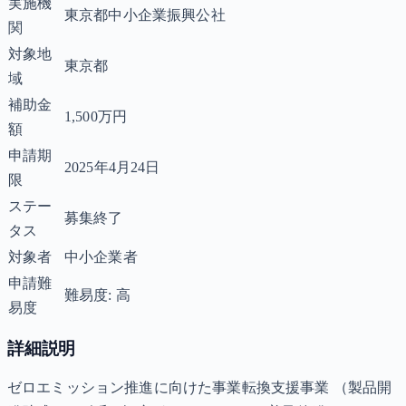
実施機
東京都中小企業振興公社
関
対象地
東京都
域
補助金
1,500万円
額
申請期
2025年4月24日
限
ステー
募集終了
タス
対象者
中小企業者
申請難
難易度: 高
易度
詳細説明
ゼロエミッション推進に向けた事業転換支援事業 （製品開