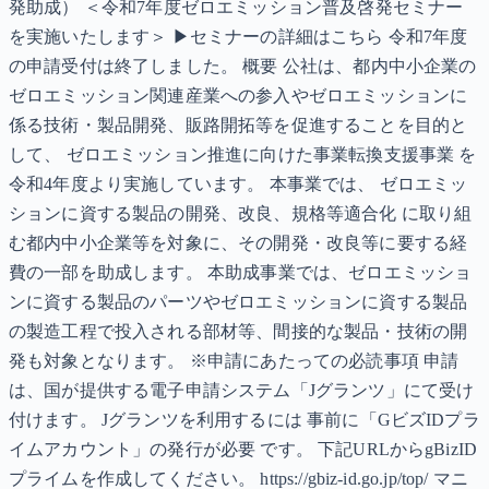
発助成） ＜令和7年度ゼロエミッション普及啓発セミナー
を実施いたします＞ ▶セミナーの詳細はこちら 令和7年度
の申請受付は終了しました。 概要 公社は、都内中小企業の
ゼロエミッション関連産業への参入やゼロエミッションに
係る技術・製品開発、販路開拓等を促進することを目的と
して、 ゼロエミッション推進に向けた事業転換支援事業 を
令和4年度より実施しています。 本事業では、 ゼロエミッ
ションに資する製品の開発、改良、規格等適合化 に取り組
む都内中小企業等を対象に、その開発・改良等に要する経
費の一部を助成します。 本助成事業では、ゼロエミッショ
ンに資する製品のパーツやゼロエミッションに資する製品
の製造工程で投入される部材等、間接的な製品・技術の開
発も対象となります。 ※申請にあたっての必読事項 申請
は、国が提供する電子申請システム「Jグランツ」にて受け
付けます。 Jグランツを利用するには 事前に「GビズIDプラ
イムアカウント」の発行が必要 です。 下記URLからgBizID
プライムを作成してください。 https://gbiz-id.go.jp/top/ マニ