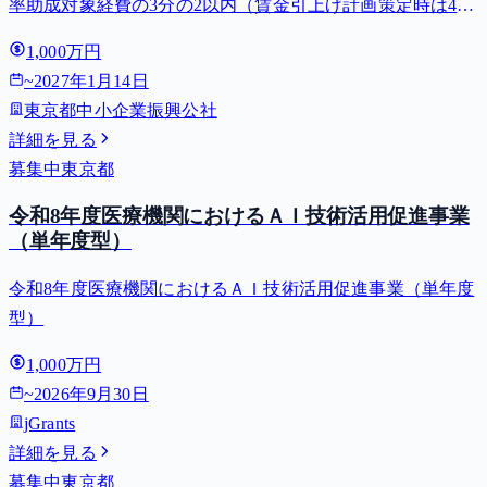
率助成対象経費の3分の2以内（賃金引上げ計画策定時は4分
の3以内・小規模事業者は5分の4以内）。対象用途: 販路開
1,000万円
拓・新事業展開。⚠️受付開始 2027-01-04（それまでは申請
~
2027年1月14日
でき...
東京都中小企業振興公社
詳細を見る
募集中
東京都
令和8年度医療機関におけるＡＩ技術活用促進事業
（単年度型）
令和8年度医療機関におけるＡＩ技術活用促進事業（単年度
型）
1,000万円
~
2026年9月30日
jGrants
詳細を見る
募集中
東京都