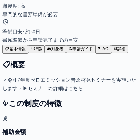
難易度: 高
専門的な書類準備が必要
準備目安: 約
30
日
書類準備から申請完了までの目安
📋
基本情報
✨
特徴
👥
対象者
📝
申請ガイド
❓
FAQ
📄
詳細
📋
概要
＜令和7年度ゼロエミッション普及啓発セミナーを実施いた
します＞▶セミナーの詳細はこちら
✨
この制度の特徴
💰
補助金額