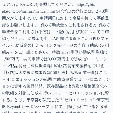
ュアルは下記URLを参照してください。 https://gbiz-
id.go.jp/top/manual/manual.html GビズIDの発行には、2～3週
間かかります ので、申請期日に対して余裕を持って事前登
録をお願いします。 初めて助成金をご利用される方 初めて
助成金をご利用される方は、下記(a)および(b)についてご確
認ください。 助成金を申し込む前に御覧下さい（PDFファ
イル） 助成金の仕組み リンク先ページの内容（助成金の仕
組み）をご一読ください。 特徴 2/3と手厚い助成率 単独で
1,500万円 共同申請では3,000万円まで助成 ゼロエミッシ
ョン製品開発助成採択者専用の販路開拓支援枠をご用意！
【販路拡大支援助成限度額150万円】 採択企業一覧はこち
ら ゼロエミッションの範囲 本助成事業では、ゼロエミッシ
ョンに資する製品開発、既存製品の改良及び規格適合化へ
の取組を対象に助成を行います。 「ゼロエミッションに資
する」とは、東京都が策定した「 ゼロエミッション東京戦
略 Beyond カーボンハーフ 」にて、掲げられている各政策