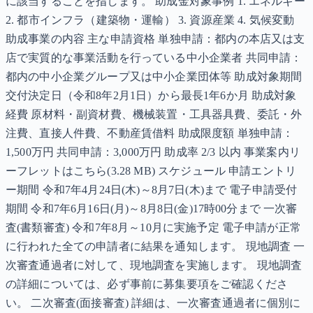
に該当することを指します。 助成金対象事例 1. エネルギー
2. 都市インフラ（建築物・運輸） 3. 資源産業 4. 気候変動
助成事業の内容 主な申請資格 単独申請：都内の本店又は支
店で実質的な事業活動を行っている中小企業者 共同申請：
都内の中小企業グループ又は中小企業団体等 助成対象期間
交付決定日（令和8年2月1日）から最長1年6か月 助成対象
経費 原材料・副資材費、機械装置・工具器具費、委託・外
注費、直接人件費、不動産賃借料 助成限度額 単独申請：
1,500万円 共同申請：3,000万円 助成率 2/3 以内 事業案内リ
ーフレットはこちら(3.28 MB) スケジュール 申請エントリ
ー期間 令和7年4月24日(木)～8月7日(木)まで 電子申請受付
期間 令和7年6月16日(月)～8月8日(金)17時00分まで 一次審
査(書類審査) 令和7年8月～10月に実施予定 電子申請が正常
に行われた全ての申請者に結果を通知します。 現地調査 一
次審査通過者に対して、現地調査を実施します。 現地調査
の詳細については、必ず事前に募集要項をご確認くださ
い。 二次審査(面接審査) 詳細は、一次審査通過者に個別に