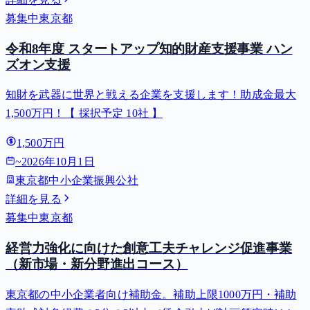
募集中
東京都
令和8年度 スタートアップ知的財産支援事業 ハン
ズオン支援
知財を武器に世界と戦える企業を支援します！助成金最大
1,500万円！【 採択予定 10社 】
1,500万円
~
2026年10月1日
東京都中小企業振興公社
詳細を見る
募集中
東京都
経営力強化に向けた創意工夫チャレンジ促進事業
（新市場・新分野進出コース）
東京都の中小企業者向け補助金。補助上限1000万円・補助