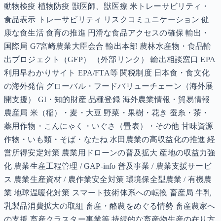
動物検疫 植物防疫 獣医師、獣医療 米トレーサビリティ・
食品表示 トレーサビリティ リスクコミュニケーション 健
康な食生活 食育の推進 円滑な食品アクセスの確保 輸出・
国際局 G7宮崎農業大臣会合 輸出本部 農林水産物・食品輸
出プロジェクト（GFP） （外部リンク） 輸出相談窓口 EPA
利用早わかりサイト EPA/FTA等 関税制度 日本食・食文化
の海外発信 グローバル・フードバリューチェーン（海外展
開支援） GI・知的財産 品種登録 海外農業情報・貿易情報
農産局 米（稲）・麦・大豆 野菜・果樹・花き 蚕糸・茶・
薬用作物・こんにゃく・いぐさ（畳表）・その他 甘味資源
作物・いも類・そば・なたね 水田農業の高収益化の推進 経
営所得安定対策 農業用ドローンの普及拡大 産地の収益力強
化 農業生産工程管理 / GAP-info 普及事業 / 農業支援サービ
ス 農業生産資材 / 農作業安全対策 環境保全型農業 / 有機農
業 地球温暖化対策 スマート技術体系への転換 畜産局 牛乳
乳製品消費拡大の取組 畜産・酪農をめぐる情勢 畜産農家へ
の支援 畜産クラスター事業等 持続的な畜産物生産の在り方