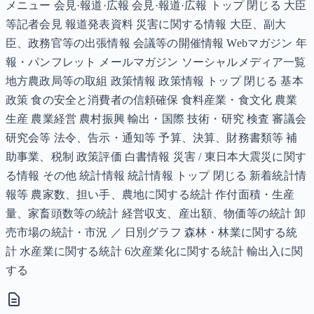
メニュー 会見·報道·広報 会見·報道·広報 トップ 閉じる 大臣
等記者会見 報道発表資料 災害に関する情報 大臣、副大
臣、政務官等の出張情報 会議等の開催情報 Webマガジン 年
報・パンフレット メールマガジン ソーシャルメディア一覧
地方農政局等の取組 政策情報 政策情報 トップ 閉じる 基本
政策 食の安全と消費者の信頼確保 食料産業・食文化 農業
生産 農業経営 農村振興 輸出・国際 技術・研究 検査 審議会
研究会等 法令、告示・通知等 予算、決算、財務書類等 補
助事業、税制 政策評価 白書情報 災害 / 東日本大震災に関す
る情報 その他 統計情報 統計情報 トップ 閉じる 新着統計情
報等 農家数、担い手、農地に関する統計 作付面積・生産
量、家畜頭数等の統計 経営収支、産出額、物価等の統計 卸
売市場の統計・市況 ／ 日別グラフ 森林・林業に関する統
計 水産業に関する統計 6次産業化に関する統計 輸出入に関
する