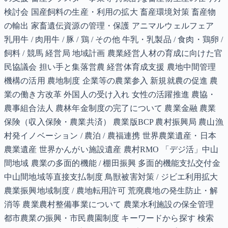
検討会 国産飼料の生産・利用の拡大 畜産環境対策 畜産物
の輸出 家畜遺伝資源の管理・保護 アニマルウェルフェア
乳用牛 / 肉用牛 / 豚 / 鶏 / その他 牛乳・乳製品 / 食肉・鶏卵 /
飼料 / 競馬 経営局 地域計画 農業経営人材の育成に向けた官
民協議会 担い手と集落営農 経営体育成支援 農地中間管理
機構の活用 農地制度 企業等の農業参入 新規就農の促進 農
業の働き方改革 外国人の受け入れ 女性の活躍推進 農協・
農事組合法人 農林年金制度の完了について 農業金融 農業
保険（収入保険・農業共済） 農業版BCP 農村振興局 農山漁
村発イノベーション / 農泊 / 農福連携 世界農業遺産・日本
農業遺産 世界かんがい施設遺産 農村RMO 「デジ活」中山
間地域 農業の多面的機能 / 棚田振興 多面的機能支払交付金
中山間地域等直接支払制度 鳥獣被害対策 / ジビエ利用拡大
農業振興地域制度 / 農地転用許可 荒廃農地の発生防止・解
消等 農業農村整備事業について 農業水利施設の保全管理
都市農業の振興・市民農園制度 キーワードから探す 検索