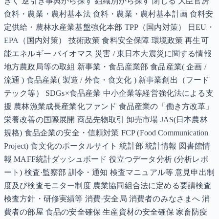
きく 逆引き事典から探す 組織別から探す 閉じる 大臣官房
食料・農業・農村基本法 食料・農業・農村基本計画 食料安
定供給・農林水産業基盤強化本部 TPP（国内対策） 日EU・
EPA（国内対策） 技術政策 食料安全保障 環境政策 再生可
能エネルギー バイオマス 災害 / 東日本大震災に関する情報
地方農政局等の取組 新事業・食品産業部 食品産業( 企画 /
流通 ) 食品産業( 製造 / 外食・食文化 ) 新事業創出（フード
テック等） SDGs×食品産業 中小企業等経営強化法による支
援 農林漁業成長産業化ファンド 食品産業の「働き方改革」
栄養改善の国際展開 商品先物取引 卸売市場 JAS(日本農林
規格) 食品企業の安全・信頼対策 FCP (Food Communication
Project) 食文化のポータルサイト 統計部 統計情報 図書館情
報 MAFF統計ダッシュボード 役立つデータ分析 (分析レポ
ート) 検査·監察部 訓令・通知 検査マニュアル等 意見申出制
度及び検査モニター制度 農業協同組合法に定める要請検査
検査方針・研修実績等 消費·安全局 消費者のみなさまへ 消
費者の部屋 食品の安全確保 生産資材の安全確保 家畜防疫