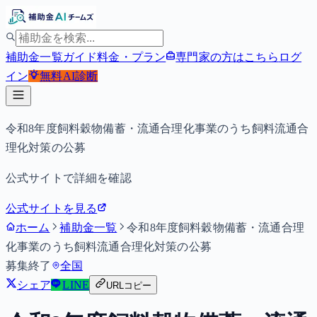
補助金一覧
ガイド
料金・プラン
専門家の方はこちら
ログ
イン
無料
AI診断
令和8年度飼料穀物備蓄・流通合理化事業のうち飼料流通合
理化対策の公募
公式サイトで詳細を確認
公式サイトを見る
ホーム
補助金一覧
令和8年度飼料穀物備蓄・流通合理
化事業のうち飼料流通合理化対策の公募
募集終了
全国
シェア
LINE
URLコピー