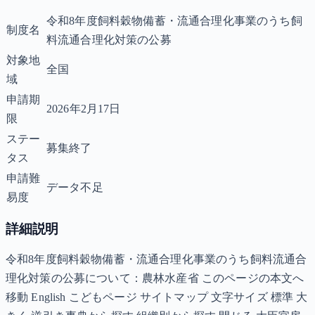
令和8年度飼料穀物備蓄・流通合理化事業のうち飼
制度名
料流通合理化対策の公募
対象地
全国
域
申請期
2026年2月17日
限
ステー
募集終了
タス
申請難
データ不足
易度
詳細説明
令和8年度飼料穀物備蓄・流通合理化事業のうち飼料流通合
理化対策の公募について：農林水産省 このページの本文へ
移動 English こどもページ サイトマップ 文字サイズ 標準 大