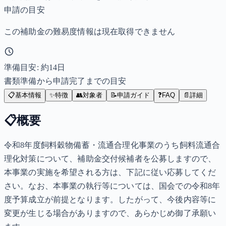
申請の目安
この補助金の難易度情報は現在取得できません
準備目安: 約
14
日
書類準備から申請完了までの目安
📋
基本情報
✨
特徴
👥
対象者
📝
申請ガイド
❓
FAQ
📄
詳細
📋
概要
令和8年度飼料穀物備蓄・流通合理化事業のうち飼料流通合
理化対策について、補助金交付候補者を公募しますので、
本事業の実施を希望される方は、下記に従い応募してくだ
さい。なお、本事業の執行等については、国会での令和8年
度予算成立が前提となります。したがって、今後内容等に
変更が生じる場合がありますので、あらかじめ御了承願い