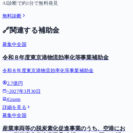
AI診断で約1分で無料発見
無料診断
🔗
関連する補助金
募集中
全国
令和８年度東京港物流効率化等事業補助金
令和８年度東京港物流効率化等事業補助金
2.7億円
~
2027年3月30日
jGrants
詳細を見る
募集中
全国
産業車両等の脱炭素化促進事業のうち、空港にお