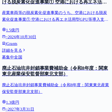
ける脱炭素化促進事業① 空港における再エネ活用
型GPU等導入支援（二酸化炭素排出抑制対策事業
産業車両等の脱炭素化促進事業のうち、空港における脱炭
費等補助金）
素化促進事業① 空港における再エネ活用型GPU等導入支援
（二酸化炭素排出抑制対策事業費等補助金）
1.5億円
~
2026年10月30日
jGrants
詳細を見る
募集中
全国
廃止石油坑井封鎖事業費補助金（令和8年度：関東
東北産業保安監督部東北支部）
廃止石油坑井封鎖事業費補助金（令和8年度：関東東北産業
保安監督部東北支部）
1.3億円
~
2027年3月31日