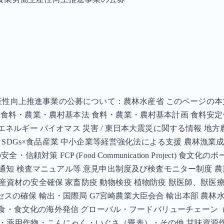
上推進事業の公募について：農林水産省 このページの本文へ移動
 食料・農業・農村基本法 食料・農業・農村基本計画 食料安定
ネルギー バイオマス 災害 / 東日本大震災に関する情報 地方農政
等） SDGs×食品産業 中小企業等経営強化法による支援 農林
信頼対策 FCP (Food Communication Project) 
令・通知 検査マニュアル等 意見申出制度及び検査モニター制度 
生産資材の安全確保 家畜防疫 動物検疫 植物防疫 獣医師、獣医
スの確保 輸出・国際局 G7宮崎農業大臣会合 輸出本部 農林
度 日本食・食文化の海外発信 グローバル・フードバリューチェーン
・茶・薬用作物・こんにゃく・いぐさ（畳表）・その他 甘味資源