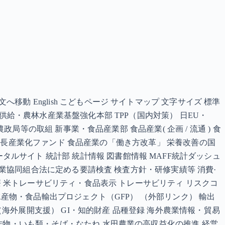
 English こどもページ サイトマップ 文字サイズ 標準
供給・農林水産業基盤強化本部 TPP（国内対策） 日EU・
局等の取組 新事業・食品産業部 食品産業( 企画 / 流通 ) 食
漁業成長産業化ファンド 食品産業の「働き方改革」 栄養改善の国
食文化のポータルサイト 統計部 統計情報 図書館情報 MAFF統計ダッシュ
農業協同組合法に定める要請検査 検査方針・研修実績等 消費·
療 米トレーサビリティ・食品表示 トレーサビリティ リスクコ
水産物・食品輸出プロジェクト（GFP） （外部リンク） 輸出
（海外展開支援） GI・知的財産 品種登録 海外農業情報・貿易
作物・いも類・そば・なたね 水田農業の高収益化の推進 経営