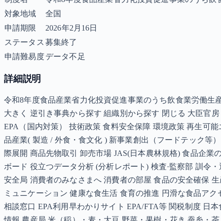
対象地域
全国
申請期限
2026年2月16日
ステータス
募集終了
申請難易度
データ不足
詳細説明
令和8年度食品産業省力化投資促進事業のうち飲食業労働生産性向
大きく 逆引き事典から探す 組織別から探す 閉じる 大臣官房
EPA（国内対策） 技術政策 食料安全保障 環境政策 再生可能エ
品産業( 製造 / 外食・食文化 ) 新事業創出（フードテック
際展開 商品先物取引 卸売市場 JAS(日本農林規格) 食品企業の安全・
ボード 役立つデータ分析 (分析レポート) 検査·監察部 訓
安全局 消費者のみなさまへ 消費者の部屋 食品の安全確保 
ミュニケーション 健康な食生活 食育の推進 円滑な食品アクセ
相談窓口 EPA利用早わかりサイト EPA/FTA等 関税制
情報 農産局 米（稲）・麦・大豆 野菜・果樹・花き 蚕糸