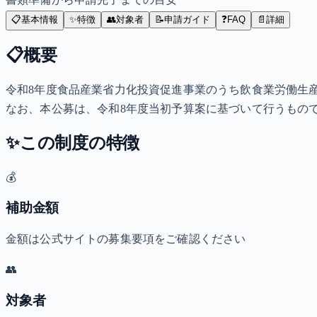
📋
基本情報
✨
特徴
👥
対象者
📝
申請ガイド
❓
FAQ
📄
詳細
📋
概要
令和8年度食品産業省力化投資促進事業のうち飲食業労働生
なお、本公募は、令和8年度当初予算案に基づいて行うもの
✨
この制度の特徴
💰
補助金額
金額は公式サイトの募集要項をご確認ください
👥
対象者