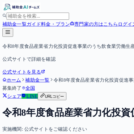
補助金一覧
ガイド
料金・プラン
専門家の方はこちら
ログイ
令和8年度食品産業省力化投資促進事業のうち飲食業労働生
公式サイトで詳細を確認
公式サイトを見る
ホーム
補助金一覧
令和8年度食品産業省力化投資促進
募集終了
全国
シェア
LINE
URLコピー
令和8年度食品産業省力化投資
実施機関:
公式サイトをご確認ください