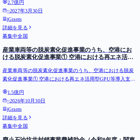
2.7億円
~
2027年3月30日
jGrants
詳細を見る
募集中
全国
産業車両等の脱炭素化促進事業のうち、空港にお
ける脱炭素化促進事業① 空港における再エネ活用
型GPU等導入支援（二酸化炭素排出抑制対策事業
産業車両等の脱炭素化促進事業のうち、空港における脱炭
費等補助金）
素化促進事業① 空港における再エネ活用型GPU等導入支援
（二酸化炭素排出抑制対策事業費等補助金）
1.5億円
~
2026年10月30日
jGrants
詳細を見る
募集中
全国
廃止石油坑井封鎖事業費補助金（令和8年度：関東