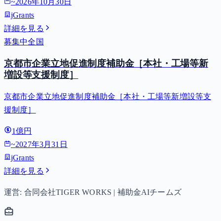
~
2026年10月30日
jGrants
詳細を見る
募集中
全国
京都市企業立地促進制度補助金［本社・工場等新
増設等支援制度］
京都市企業立地促進制度補助金［本社・工場等新増設等支
援制度］
1億円
~
2027年3月31日
jGrants
詳細を見る
運営: 合同会社TIGER WORKS | 補助金AIチームズ