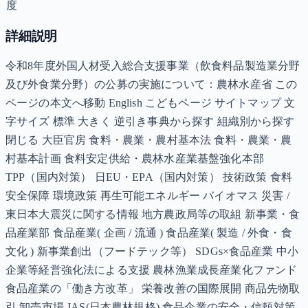
度
詳細説明
令和8年度外国人材受入総合支援事業（飲食料品製造業分野
及び外食業分野）の公募の実施について：農林水産省 この
ページの本文へ移動 English こどもページ サイトマップ 文
字サイズ 標準 大きく 逆引き事典から探す 組織別から探す
閉じる 大臣官房 食料・農業・農村基本法 食料・農業・農
村基本計画 食料安定供給・農林水産業基盤強化本部
TPP（国内対策） 日EU・EPA（国内対策） 技術政策 食料
安全保障 環境政策 再生可能エネルギー バイオマス 災害 /
東日本大震災に関する情報 地方農政局等の取組 新事業・食
品産業部 食品産業( 企画 / 流通 ) 食品産業( 製造 / 外食・食
文化 ) 新事業創出（フードテック等） SDGs×食品産業 中小
企業等経営強化法による支援 農林漁業成長産業化ファンド
食品産業の「働き方改革」 栄養改善の国際展開 商品先物取
引 卸売市場 JAS(日本農林規格) 食品企業の安全・信頼対策