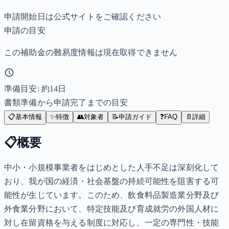
申請開始日は公式サイトをご確認ください
申請の目安
この補助金の難易度情報は現在取得できません
準備目安: 約
14
日
書類準備から申請完了までの目安
📋
基本情報
✨
特徴
👥
対象者
📝
申請ガイド
❓
FAQ
📄
詳細
📋
概要
中小・小規模事業者をはじめとした人手不足は深刻化して
おり、我が国の経済・社会基盤の持続可能性を阻害する可
能性が生じています。このため、飲食料品製造業分野及び
外食業分野において、特定技能及び育成就労の外国人材に
対し在留資格を与える制度に対応し、一定の専門性・技能