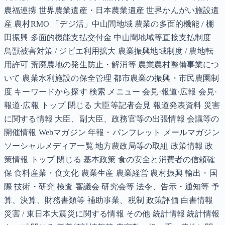
農福連携 世界農業遺産・日本農業遺産 世界かんがい施設遺
産 農村RMO 「デジ活」中山間地域 農業の多面的機能 / 棚
田振興 多面的機能支払交付金 中山間地域等直接支払制度
鳥獣被害対策 / ジビエ利用拡大 農業振興地域制度 / 農地転
用許可 荒廃農地の発生防止・解消等 農業農村整備事業につ
いて 農業水利施設の保全管理 都市農業の振興・市民農園制
度 キーワードから探す 検索 メニュー 会見·報道·広報 会見·
報道·広報 トップ 閉じる 大臣等記者会見 報道発表資料 災害
に関する情報 大臣、副大臣、政務官等の出張情報 会議等の
開催情報 Webマガジン 年報・パンフレット メールマガジン
ソーシャルメディア一覧 地方農政局等の取組 政策情報 政
策情報 トップ 閉じる 基本政策 食の安全と消費者の信頼確
保 食料産業・食文化 農業生産 農業経営 農村振興 輸出・国
際 技術・研究 検査 審議会 研究会等 法令、告示・通知等 予
算、決算、財務書類等 補助事業、税制 政策評価 白書情報
災害 / 東日本大震災に関する情報 その他 統計情報 統計情報