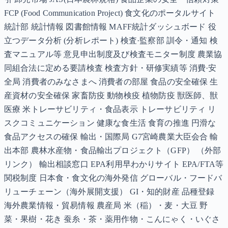
FCP (Food Communication Project) 食文化のポータルサイト
統計部 統計情報 図書館情報 MAFF統計ダッシュボード 役
立つデータ分析 (分析レポート) 検査·監察部 訓令・通知 検
査マニュアル等 意見申出制度及び検査モニター制度 農業協
同組合法に定める要請検査 検査方針・研修実績等 消費·安
全局 消費者のみなさまへ 消費者の部屋 食品の安全確保 生
産資材の安全確保 家畜防疫 動物検疫 植物防疫 獣医師、獣
医療 米トレーサビリティ・食品表示 トレーサビリティ リ
スクコミュニケーション 健康な食生活 食育の推進 円滑な
食品アクセスの確保 輸出・国際局 G7宮崎農業大臣会合 輸
出本部 農林水産物・食品輸出プロジェクト（GFP） （外部
リンク） 輸出相談窓口 EPA利用早わかりサイト EPA/FTA等
関税制度 日本食・食文化の海外発信 グローバル・フードバ
リューチェーン（海外展開支援） GI・知的財産 品種登録
海外農業情報・貿易情報 農産局 米（稲）・麦・大豆 野
菜・果樹・花き 蚕糸・茶・薬用作物・こんにゃく・いぐさ