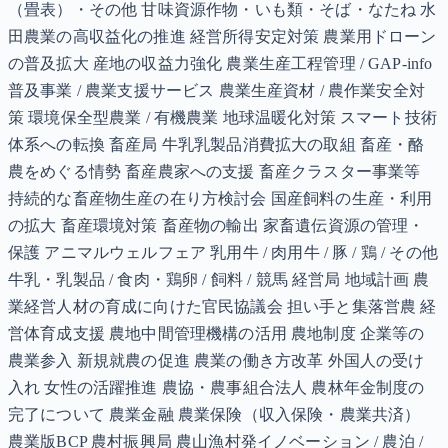
（畳表）・その他 甘味資源作物・いも類・そば・なたね 水
田農業の高収益化の推進 経営所得安定対策 農業用ドローン
の普及拡大 産地の収益力強化 農業生産工程管理 / GAP-info
普及事業 / 農業支援サービス 農業生産資材 / 農作業安全対
策 環境保全型農業 / 有機農業 地球温暖化対策 スマート技術
体系への転換 畜産局 牛乳乳製品消費拡大の取組 畜産・酪
農をめぐる情勢 畜産農家への支援 畜産クラスター事業等
持続的な畜産物生産の在り方検討会 国産飼料の生産・利用
の拡大 畜産環境対策 畜産物の輸出 家畜遺伝資源の管理・
保護 アニマルウェルフェア 乳用牛 / 肉用牛 / 豚 / 鶏 / その他
牛乳・乳製品 / 食肉・鶏卵 / 飼料 / 競馬 経営局 地域計画 農
業経営人材の育成に向けた官民協議会 担い手と集落営農 経
営体育成支援 農地中間管理機構の活用 農地制度 企業等の
農業参入 新規就農の促進 農業の働き方改革 外国人の受け
入れ 女性の活躍推進 農協・農事組合法人 農林年金制度の
完了について 農業金融 農業保険（収入保険・農業共済）
農業版BCP 農村振興局 農山漁村発イノベーション / 農泊 /