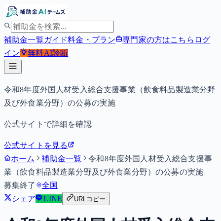
補助金一覧
ガイド
料金・プラン
専門家の方はこちら
ログ
イン
無料
AI診断
令和8年度外国人材受入総合支援事業（飲食料品製造業分野
及び外食業分野）の公募の実施
公式サイトで詳細を確認
公式サイトを見る
ホーム
補助金一覧
令和8年度外国人材受入総合支援事
業（飲食料品製造業分野及び外食業分野）の公募の実施
募集終了
全国
シェア
LINE
URLコピー