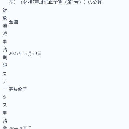
型）（令和7年度補正予算（第1号））の公募
対
象
全国
地
域
申
請
2025年12月29日
期
限
ス
テ
ー
募集終了
タ
ス
申
請
難
データ不足