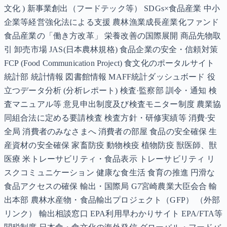
文化 ) 新事業創出（フードテック等） SDGs×食品産業 中小
企業等経営強化法による支援 農林漁業成長産業化ファンド
食品産業の「働き方改革」 栄養改善の国際展開 商品先物取
引 卸売市場 JAS(日本農林規格) 食品企業の安全・信頼対策
FCP (Food Communication Project) 食文化のポータルサイト
統計部 統計情報 図書館情報 MAFF統計ダッシュボード 役
立つデータ分析 (分析レポート) 検査·監察部 訓令・通知 検
査マニュアル等 意見申出制度及び検査モニター制度 農業協
同組合法に定める要請検査 検査方針・研修実績等 消費·安
全局 消費者のみなさまへ 消費者の部屋 食品の安全確保 生
産資材の安全確保 家畜防疫 動物検疫 植物防疫 獣医師、獣
医療 米トレーサビリティ・食品表示 トレーサビリティ リ
スクコミュニケーション 健康な食生活 食育の推進 円滑な
食品アクセスの確保 輸出・国際局 G7宮崎農業大臣会合 輸
出本部 農林水産物・食品輸出プロジェクト（GFP） （外部
リンク） 輸出相談窓口 EPA利用早わかりサイト EPA/FTA等