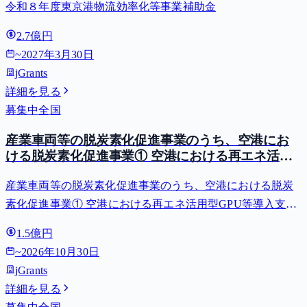
令和８年度東京港物流効率化等事業補助金
2.7億円
~
2027年3月30日
jGrants
詳細を見る
募集中
全国
産業車両等の脱炭素化促進事業のうち、空港にお
ける脱炭素化促進事業① 空港における再エネ活用
型GPU等導入支援（二酸化炭素排出抑制対策事業
産業車両等の脱炭素化促進事業のうち、空港における脱炭
費等補助金）
素化促進事業① 空港における再エネ活用型GPU等導入支援
（二酸化炭素排出抑制対策事業費等補助金）
1.5億円
~
2026年10月30日
jGrants
詳細を見る