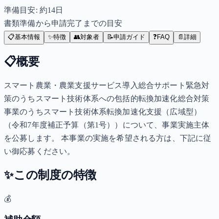
準備目安: 約
14
日
書類準備から申請完了までの目安
📋
基本情報
✨
特徴
👥
対象者
📝
申請ガイド
❓
FAQ
📄
詳細
📋
概要
スマート農業・農業支援サービス導入総合サポート緊急対
策のうちスマート技術体系への包括的転換加速化総合対策
事業のうちスマート技術体系転換加速化支援（広域型）
（令和7年度補正予算（第1号））について、事業実施主体
を公募します。 本事業の実施を希望される方は、下記に従
い御応募ください。
✨
この制度の特徴
💰