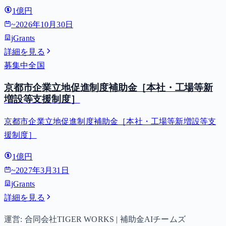
1億円
~
2026年10月30日
jGrants
詳細を見る
募集中
全国
京都市企業立地促進制度補助金［本社・工場等新
増設等支援制度］
京都市企業立地促進制度補助金［本社・工場等新増設等支
援制度］
1億円
~
2027年3月31日
jGrants
詳細を見る
運営: 合同会社TIGER WORKS | 補助金AIチームズ