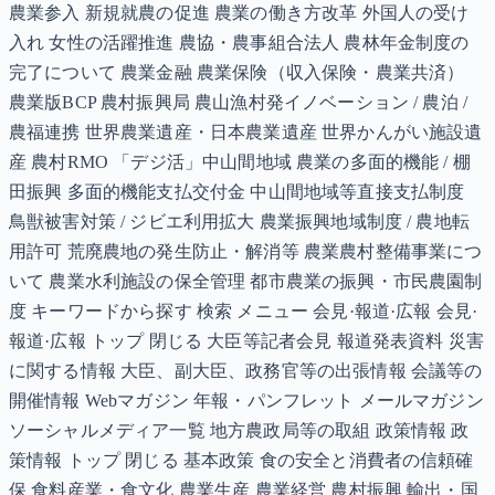
農業参入 新規就農の促進 農業の働き方改革 外国人の受け
入れ 女性の活躍推進 農協・農事組合法人 農林年金制度の
完了について 農業金融 農業保険（収入保険・農業共済）
農業版BCP 農村振興局 農山漁村発イノベーション / 農泊 /
農福連携 世界農業遺産・日本農業遺産 世界かんがい施設遺
産 農村RMO 「デジ活」中山間地域 農業の多面的機能 / 棚
田振興 多面的機能支払交付金 中山間地域等直接支払制度
鳥獣被害対策 / ジビエ利用拡大 農業振興地域制度 / 農地転
用許可 荒廃農地の発生防止・解消等 農業農村整備事業につ
いて 農業水利施設の保全管理 都市農業の振興・市民農園制
度 キーワードから探す 検索 メニュー 会見·報道·広報 会見·
報道·広報 トップ 閉じる 大臣等記者会見 報道発表資料 災害
に関する情報 大臣、副大臣、政務官等の出張情報 会議等の
開催情報 Webマガジン 年報・パンフレット メールマガジン
ソーシャルメディア一覧 地方農政局等の取組 政策情報 政
策情報 トップ 閉じる 基本政策 食の安全と消費者の信頼確
保 食料産業・食文化 農業生産 農業経営 農村振興 輸出・国