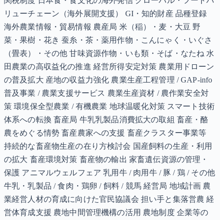
関税制度 日本食・食文化の海外発信 グローバル・フードバ
リューチェーン（海外展開支援） GI・知的財産 品種登録
海外農業情報・貿易情報 農産局 米（稲）・麦・大豆 野
菜・果樹・花き 蚕糸・茶・薬用作物・こんにゃく・いぐさ
（畳表）・その他 甘味資源作物・いも類・そば・なたね 水
田農業の高収益化の推進 経営所得安定対策 農業用ドローン
の普及拡大 産地の収益力強化 農業生産工程管理 / GAP-info
普及事業 / 農業支援サービス 農業生産資材 / 農作業安全対
策 環境保全型農業 / 有機農業 地球温暖化対策 スマート技術
体系への転換 畜産局 牛乳乳製品消費拡大の取組 畜産・酪
農をめぐる情勢 畜産農家への支援 畜産クラスター事業等
持続的な畜産物生産の在り方検討会 国産飼料の生産・利用
の拡大 畜産環境対策 畜産物の輸出 家畜遺伝資源の管理・
保護 アニマルウェルフェア 乳用牛 / 肉用牛 / 豚 / 鶏 / その他
牛乳・乳製品 / 食肉・鶏卵 / 飼料 / 競馬 経営局 地域計画 農
業経営人材の育成に向けた官民協議会 担い手と集落営農 経
営体育成支援 農地中間管理機構の活用 農地制度 企業等の