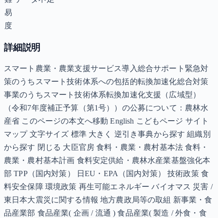
易
度
詳細説明
スマート農業・農業支援サービス導入総合サポート緊急対
策のうちスマート技術体系への包括的転換加速化総合対策
事業のうちスマート技術体系転換加速化支援（広域型）
（令和7年度補正予算（第1号））の公募について：農林水
産省 このページの本文へ移動 English こどもページ サイト
マップ 文字サイズ 標準 大きく 逆引き事典から探す 組織別
から探す 閉じる 大臣官房 食料・農業・農村基本法 食料・
農業・農村基本計画 食料安定供給・農林水産業基盤強化本
部 TPP（国内対策） 日EU・EPA（国内対策） 技術政策 食
料安全保障 環境政策 再生可能エネルギー バイオマス 災害 /
東日本大震災に関する情報 地方農政局等の取組 新事業・食
品産業部 食品産業( 企画 / 流通 ) 食品産業( 製造 / 外食・食