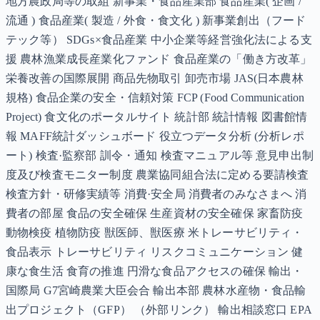
地方農政局等の取組 新事業・食品産業部 食品産業( 企画 /
流通 ) 食品産業( 製造 / 外食・食文化 ) 新事業創出（フード
テック等） SDGs×食品産業 中小企業等経営強化法による支
援 農林漁業成長産業化ファンド 食品産業の「働き方改革」
栄養改善の国際展開 商品先物取引 卸売市場 JAS(日本農林
規格) 食品企業の安全・信頼対策 FCP (Food Communication
Project) 食文化のポータルサイト 統計部 統計情報 図書館情
報 MAFF統計ダッシュボード 役立つデータ分析 (分析レポ
ート) 検査·監察部 訓令・通知 検査マニュアル等 意見申出制
度及び検査モニター制度 農業協同組合法に定める要請検査
検査方針・研修実績等 消費·安全局 消費者のみなさまへ 消
費者の部屋 食品の安全確保 生産資材の安全確保 家畜防疫
動物検疫 植物防疫 獣医師、獣医療 米トレーサビリティ・
食品表示 トレーサビリティ リスクコミュニケーション 健
康な食生活 食育の推進 円滑な食品アクセスの確保 輸出・
国際局 G7宮崎農業大臣会合 輸出本部 農林水産物・食品輸
出プロジェクト（GFP） （外部リンク） 輸出相談窓口 EPA