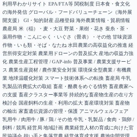
利用早わかりサイト EPA/FTA等 関税制度 日本食・食文化
の海外発信 グローバル・フードバリューチェーン（海外展
開支援） GI・知的財産 品種登録 海外農業情報・貿易情報
農産局 米（稲）・麦・大豆 野菜・果樹・花き 蚕糸・茶・
薬用作物・こんにゃく・いぐさ（畳表）・その他 甘味資源
作物・いも類・そば・なたね 水田農業の高収益化の推進 経
営所得安定対策 農業用ドローンの普及拡大 産地の収益力強
化 農業生産工程管理 / GAP-info 普及事業 / 農業支援サービ
ス 農業生産資材 / 農作業安全対策 環境保全型農業 / 有機農
業 地球温暖化対策 スマート技術体系への転換 畜産局 牛乳
乳製品消費拡大の取組 畜産・酪農をめぐる情勢 畜産農家へ
の支援 畜産クラスター事業等 持続的な畜産物生産の在り方
検討会 国産飼料の生産・利用の拡大 畜産環境対策 畜産物
の輸出 家畜遺伝資源の管理・保護 アニマルウェルフェア
乳用牛 / 肉用牛 / 豚 / 鶏 / その他 牛乳・乳製品 / 食肉・鶏卵 /
飼料 / 競馬 経営局 地域計画 農業経営人材の育成に向けた官
民協議会 担い手と集落営農 経営体育成支援 農地中間管理