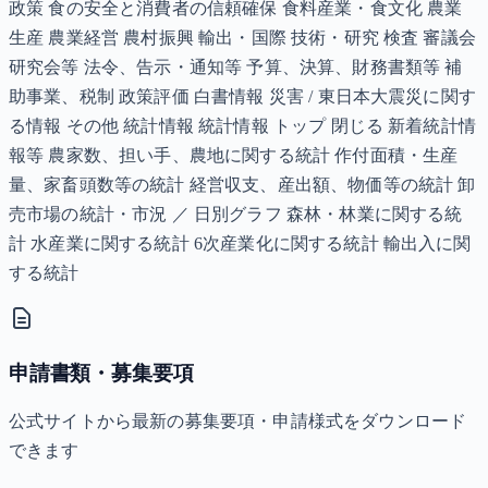
政策 食の安全と消費者の信頼確保 食料産業・食文化 農業
生産 農業経営 農村振興 輸出・国際 技術・研究 検査 審議会
研究会等 法令、告示・通知等 予算、決算、財務書類等 補
助事業、税制 政策評価 白書情報 災害 / 東日本大震災に関す
る情報 その他 統計情報 統計情報 トップ 閉じる 新着統計情
報等 農家数、担い手、農地に関する統計 作付面積・生産
量、家畜頭数等の統計 経営収支、産出額、物価等の統計 卸
売市場の統計・市況 ／ 日別グラフ 森林・林業に関する統
計 水産業に関する統計 6次産業化に関する統計 輸出入に関
する統計
申請書類・募集要項
公式サイトから最新の募集要項・申請様式をダウンロード
できます