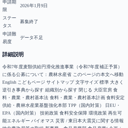
申請期
2026年1月9日
限
ステー
募集終了
タス
申請難
データ不足
易度
詳細説明
令和7年度麦類供給円滑化推進事業（令和7年度補正予算）
に係る公募について：農林水産省 このページの本文へ移動
English こどもページ サイトマップ 文字サイズ 標準 大きく
逆引き事典から探す 組織別から探す 閉じる 大臣官房 食
料・農業・農村基本法 食料・農業・農村基本計画 食料安定
供給・農林水産業基盤強化本部 TPP（国内対策） 日EU・
EPA（国内対策） 技術政策 食料安全保障 環境政策 再生可
能エネルギー バイオマス 災害 / 東日本大震災に関する情報