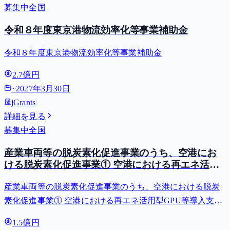
募集中
全国
令和８年度東京港物流効率化等事業補助金
令和８年度東京港物流効率化等事業補助金
2.7億円
~
2027年3月30日
jGrants
詳細を見る
募集中
全国
産業車両等の脱炭素化促進事業のうち、空港にお
ける脱炭素化促進事業① 空港における再エネ活用
型GPU等導入支援（二酸化炭素排出抑制対策事業
産業車両等の脱炭素化促進事業のうち、空港における脱炭
費等補助金）
素化促進事業① 空港における再エネ活用型GPU等導入支援
（二酸化炭素排出抑制対策事業費等補助金）
1.5億円