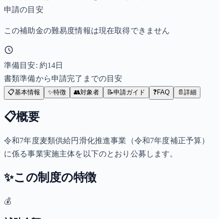
申請の目安
この補助金の難易度情報は現在取得できません
準備目安: 約
14
日
書類準備から申請完了までの目安
📋
基本情報
✨
特徴
👥
対象者
📝
申請ガイド
❓
FAQ
📄
詳細
📋
概要
令和7年度麦類供給円滑化推進事業（令和7年度補正予算）
に係る事業実施主体を以下のとおり公募します。
✨
この制度の特徴
💰