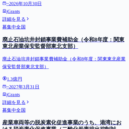
~
2026年10月30日
jGrants
詳細を見る
募集中
全国
廃止石油坑井封鎖事業費補助金（令和8年度：関東
東北産業保安監督部東北支部）
廃止石油坑井封鎖事業費補助金（令和8年度：関東東北産業
保安監督部東北支部）
1.3億円
~
2027年3月31日
jGrants
詳細を見る
募集中
全国
産業車両等の脱炭素化促進事業のうち、港湾にお