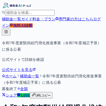
補助金一覧
ガイド
料金・プラン
専門家の方はこちら
ログ
イン
無料
AI診断
令和7年度麦類供給円滑化推進事業（令和7年度補正予算）
に係る公募
公式サイトで詳細を確認
公式サイトを見る
ホーム
補助金一覧
令和7年度麦類供給円滑化推進事業
（令和7年度補正予算）に係る公募
募集終了
全国
シェア
LINE
URLコピー