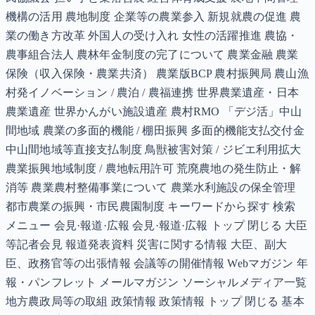
機構の活用 農地制度 企業等の農業参入 新規就農の促進 農
業の働き方改革 外国人の受け入れ 女性の活躍推進 農協・
農事組合法人 農林年金制度の完了について 農業金融 農業
保険（収入保険・農業共済） 農業版BCP 農村振興局 農山漁
村発イノベーション / 農泊 / 農福連携 世界農業遺産・日本
農業遺産 世界かんがい施設遺産 農村RMO 「デジ活」中山
間地域 農業の多面的機能 / 棚田振興 多面的機能支払交付金
中山間地域等直接支払制度 鳥獣被害対策 / ジビエ利用拡大
農業振興地域制度 / 農地転用許可 荒廃農地の発生防止・解
消等 農業農村整備事業について 農業水利施設の保全管理
都市農業の振興・市民農園制度 キーワードから探す 検索
メニュー 会見·報道·広報 会見·報道·広報 トップ 閉じる 大臣
等記者会見 報道発表資料 災害に関する情報 大臣、副大
臣、政務官等の出張情報 会議等の開催情報 Webマガジン 年
報・パンフレット メールマガジン ソーシャルメディア一覧
地方農政局等の取組 政策情報 政策情報 トップ 閉じる 基本