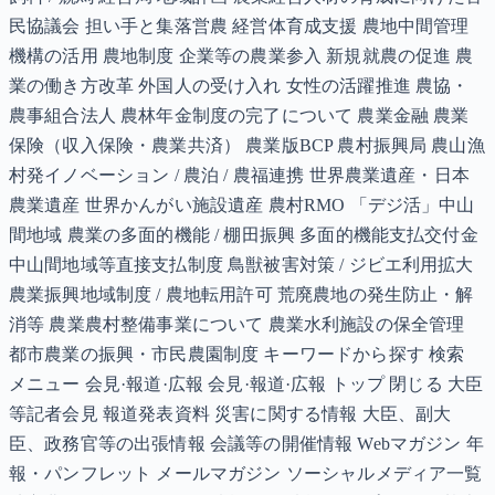
民協議会 担い手と集落営農 経営体育成支援 農地中間管理
機構の活用 農地制度 企業等の農業参入 新規就農の促進 農
業の働き方改革 外国人の受け入れ 女性の活躍推進 農協・
農事組合法人 農林年金制度の完了について 農業金融 農業
保険（収入保険・農業共済） 農業版BCP 農村振興局 農山漁
村発イノベーション / 農泊 / 農福連携 世界農業遺産・日本
農業遺産 世界かんがい施設遺産 農村RMO 「デジ活」中山
間地域 農業の多面的機能 / 棚田振興 多面的機能支払交付金
中山間地域等直接支払制度 鳥獣被害対策 / ジビエ利用拡大
農業振興地域制度 / 農地転用許可 荒廃農地の発生防止・解
消等 農業農村整備事業について 農業水利施設の保全管理
都市農業の振興・市民農園制度 キーワードから探す 検索
メニュー 会見·報道·広報 会見·報道·広報 トップ 閉じる 大臣
等記者会見 報道発表資料 災害に関する情報 大臣、副大
臣、政務官等の出張情報 会議等の開催情報 Webマガジン 年
報・パンフレット メールマガジン ソーシャルメディア一覧