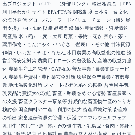
出プロジェクト（GFP） （外部リンク） 輸出相談窓口 EPA
利用早わかりサイト EPA/FTA等 関税制度 日本食・食文化
の海外発信 グローバル・フードバリューチェーン（海外展
開支援） GI・知的財産 品種登録 海外農業情報・貿易情報
農産局 米（稲）・麦・大豆 野菜・果樹・花き 蚕糸・茶・
薬用作物・こんにゃく・いぐさ（畳表）・その他 甘味資源
作物・いも類・そば・なたね 水田農業の高収益化の推進 経
営所得安定対策 農業用ドローンの普及拡大 産地の収益力強
化 農業生産工程管理 / GAP-info 普及事業 / 農業支援サービ
ス 農業生産資材 / 農作業安全対策 環境保全型農業 / 有機農
業 地球温暖化対策 スマート技術体系への転換 畜産局 牛乳
乳製品消費拡大の取組 畜産・酪農をめぐる情勢 畜産農家へ
の支援 畜産クラスター事業等 持続的な畜産物生産の在り方
検討会 国産飼料の生産・利用の拡大 畜産環境対策 畜産物
の輸出 家畜遺伝資源の管理・保護 アニマルウェルフェア
乳用牛 / 肉用牛 / 豚 / 鶏 / その他 牛乳・乳製品 / 食肉・鶏卵 /
飼料 / 競馬 経営局 地域計画 農業経営人材の育成に向けた官