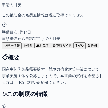
申請の目安
この補助金の難易度情報は現在取得できません
準備目安: 約
14
日
書類準備から申請完了までの目安
📋
基本情報
✨
特徴
👥
対象者
📝
申請ガイド
❓
FAQ
📄
詳細
📋
概要
国産牛乳乳製品需要拡大・競争力強化対策事業について、
事業実施主体を公募しますので、本事業の実施を希望され
る方は、下記に従い御応募ください。
✨
この制度の特徴
💰