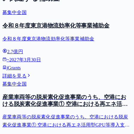
募集中
全国
令和８年度東京港物流効率化等事業補助金
令和８年度東京港物流効率化等事業補助金
2.7億円
~
2027年3月30日
jGrants
詳細を見る
募集中
全国
産業車両等の脱炭素化促進事業のうち、空港にお
ける脱炭素化促進事業① 空港における再エネ活用
型GPU等導入支援（二酸化炭素排出抑制対策事業
産業車両等の脱炭素化促進事業のうち、空港における脱炭
費等補助金）
素化促進事業① 空港における再エネ活用型GPU等導入支援
（二酸化炭素排出抑制対策事業費等補助金）