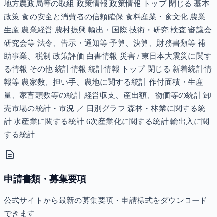
地方農政局等の取組 政策情報 政策情報 トップ 閉じる 基本
政策 食の安全と消費者の信頼確保 食料産業・食文化 農業
生産 農業経営 農村振興 輸出・国際 技術・研究 検査 審議会
研究会等 法令、告示・通知等 予算、決算、財務書類等 補
助事業、税制 政策評価 白書情報 災害 / 東日本大震災に関す
る情報 その他 統計情報 統計情報 トップ 閉じる 新着統計情
報等 農家数、担い手、農地に関する統計 作付面積・生産
量、家畜頭数等の統計 経営収支、産出額、物価等の統計 卸
売市場の統計・市況 ／ 日別グラフ 森林・林業に関する統
計 水産業に関する統計 6次産業化に関する統計 輸出入に関
する統計
申請書類・募集要項
公式サイトから最新の募集要項・申請様式をダウンロード
できます