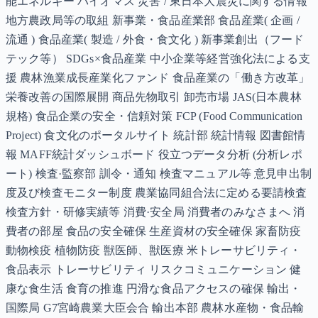
能エネルギー バイオマス 災害 / 東日本大震災に関する情報
地方農政局等の取組 新事業・食品産業部 食品産業( 企画 /
流通 ) 食品産業( 製造 / 外食・食文化 ) 新事業創出（フード
テック等） SDGs×食品産業 中小企業等経営強化法による支
援 農林漁業成長産業化ファンド 食品産業の「働き方改革」
栄養改善の国際展開 商品先物取引 卸売市場 JAS(日本農林
規格) 食品企業の安全・信頼対策 FCP (Food Communication
Project) 食文化のポータルサイト 統計部 統計情報 図書館情
報 MAFF統計ダッシュボード 役立つデータ分析 (分析レポ
ート) 検査·監察部 訓令・通知 検査マニュアル等 意見申出制
度及び検査モニター制度 農業協同組合法に定める要請検査
検査方針・研修実績等 消費·安全局 消費者のみなさまへ 消
費者の部屋 食品の安全確保 生産資材の安全確保 家畜防疫
動物検疫 植物防疫 獣医師、獣医療 米トレーサビリティ・
食品表示 トレーサビリティ リスクコミュニケーション 健
康な食生活 食育の推進 円滑な食品アクセスの確保 輸出・
国際局 G7宮崎農業大臣会合 輸出本部 農林水産物・食品輸