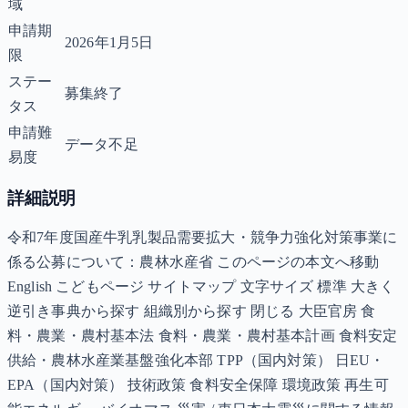
域
申請期
2026年1月5日
限
ステー
募集終了
タス
申請難
データ不足
易度
詳細説明
令和7年度国産牛乳乳製品需要拡大・競争力強化対策事業に
係る公募について：農林水産省 このページの本文へ移動
English こどもページ サイトマップ 文字サイズ 標準 大きく
逆引き事典から探す 組織別から探す 閉じる 大臣官房 食
料・農業・農村基本法 食料・農業・農村基本計画 食料安定
供給・農林水産業基盤強化本部 TPP（国内対策） 日EU・
EPA（国内対策） 技術政策 食料安全保障 環境政策 再生可