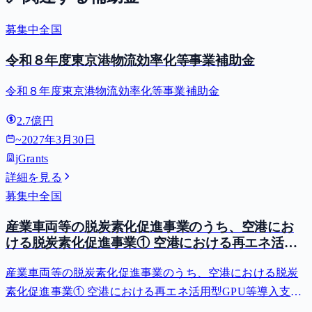
募集中
全国
令和８年度東京港物流効率化等事業補助金
令和８年度東京港物流効率化等事業補助金
2.7億円
~
2027年3月30日
jGrants
詳細を見る
募集中
全国
産業車両等の脱炭素化促進事業のうち、空港にお
ける脱炭素化促進事業① 空港における再エネ活用
型GPU等導入支援（二酸化炭素排出抑制対策事業
産業車両等の脱炭素化促進事業のうち、空港における脱炭
費等補助金）
素化促進事業① 空港における再エネ活用型GPU等導入支援
（二酸化炭素排出抑制対策事業費等補助金）