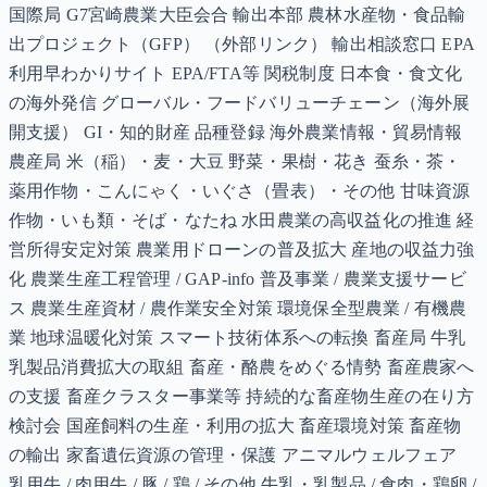
国際局 G7宮崎農業大臣会合 輸出本部 農林水産物・食品輸
出プロジェクト（GFP） （外部リンク） 輸出相談窓口 EPA
利用早わかりサイト EPA/FTA等 関税制度 日本食・食文化
の海外発信 グローバル・フードバリューチェーン（海外展
開支援） GI・知的財産 品種登録 海外農業情報・貿易情報
農産局 米（稲）・麦・大豆 野菜・果樹・花き 蚕糸・茶・
薬用作物・こんにゃく・いぐさ（畳表）・その他 甘味資源
作物・いも類・そば・なたね 水田農業の高収益化の推進 経
営所得安定対策 農業用ドローンの普及拡大 産地の収益力強
化 農業生産工程管理 / GAP-info 普及事業 / 農業支援サービ
ス 農業生産資材 / 農作業安全対策 環境保全型農業 / 有機農
業 地球温暖化対策 スマート技術体系への転換 畜産局 牛乳
乳製品消費拡大の取組 畜産・酪農をめぐる情勢 畜産農家へ
の支援 畜産クラスター事業等 持続的な畜産物生産の在り方
検討会 国産飼料の生産・利用の拡大 畜産環境対策 畜産物
の輸出 家畜遺伝資源の管理・保護 アニマルウェルフェア
乳用牛 / 肉用牛 / 豚 / 鶏 / その他 牛乳・乳製品 / 食肉・鶏卵 /