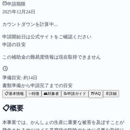
申請期限
2025年12月24日
カウントダウンを計算中...
申請開始日は公式サイトをご確認ください
申請の目安
この補助金の難易度情報は現在取得できません
準備目安: 約
14
日
書類準備から申請完了までの目安
📋
基本情報
✨
特徴
👥
対象者
📝
申請ガイド
❓
FAQ
📄
詳細
📋
概要
本事業では、かんしょの生産に重要な被害を及ぼすことが