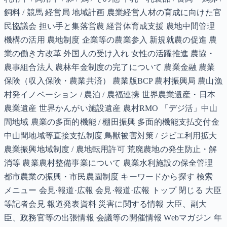
飼料 / 競馬 経営局 地域計画 農業経営人材の育成に向けた官
民協議会 担い手と集落営農 経営体育成支援 農地中間管理
機構の活用 農地制度 企業等の農業参入 新規就農の促進 農
業の働き方改革 外国人の受け入れ 女性の活躍推進 農協・
農事組合法人 農林年金制度の完了について 農業金融 農業
保険（収入保険・農業共済） 農業版BCP 農村振興局 農山漁
村発イノベーション / 農泊 / 農福連携 世界農業遺産・日本
農業遺産 世界かんがい施設遺産 農村RMO 「デジ活」中山
間地域 農業の多面的機能 / 棚田振興 多面的機能支払交付金
中山間地域等直接支払制度 鳥獣被害対策 / ジビエ利用拡大
農業振興地域制度 / 農地転用許可 荒廃農地の発生防止・解
消等 農業農村整備事業について 農業水利施設の保全管理
都市農業の振興・市民農園制度 キーワードから探す 検索
メニュー 会見·報道·広報 会見·報道·広報 トップ 閉じる 大臣
等記者会見 報道発表資料 災害に関する情報 大臣、副大
臣、政務官等の出張情報 会議等の開催情報 Webマガジン 年