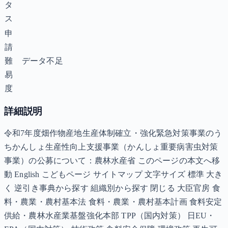
タ
ス
申
請
難
データ不足
易
度
詳細説明
令和7年度畑作物産地生産体制確立・強化緊急対策事業のう
ちかんしょ生産性向上支援事業（かんしょ重要病害虫対策
事業）の公募について：農林水産省 このページの本文へ移
動 English こどもページ サイトマップ 文字サイズ 標準 大き
く 逆引き事典から探す 組織別から探す 閉じる 大臣官房 食
料・農業・農村基本法 食料・農業・農村基本計画 食料安定
供給・農林水産業基盤強化本部 TPP（国内対策） 日EU・