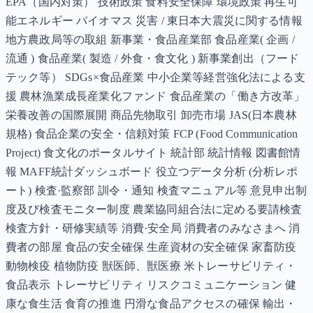
EPA（国内対策） 技術政策 食料安全保障 環境政策 再生可
能エネルギー バイオマス 災害 / 東日本大震災に関する情報
地方農政局等の取組 新事業・食品産業部 食品産業( 企画 /
流通 ) 食品産業( 製造 / 外食・食文化 ) 新事業創出（フード
テック等） SDGs×食品産業 中小企業等経営強化法による支
援 農林漁業成長産業化ファンド 食品産業の「働き方改革」
栄養改善の国際展開 商品先物取引 卸売市場 JAS(日本農林
規格) 食品企業の安全・信頼対策 FCP (Food Communication
Project) 食文化のポータルサイト 統計部 統計情報 図書館情
報 MAFF統計ダッシュボード 役立つデータ分析 (分析レポ
ート) 検査·監察部 訓令・通知 検査マニュアル等 意見申出制
度及び検査モニター制度 農業協同組合法に定める要請検査
検査方針・研修実績等 消費·安全局 消費者のみなさまへ 消
費者の部屋 食品の安全確保 生産資材の安全確保 家畜防疫
動物検疫 植物防疫 獣医師、獣医療 米トレーサビリティ・
食品表示 トレーサビリティ リスクコミュニケーション 健
康な食生活 食育の推進 円滑な食品アクセスの確保 輸出・