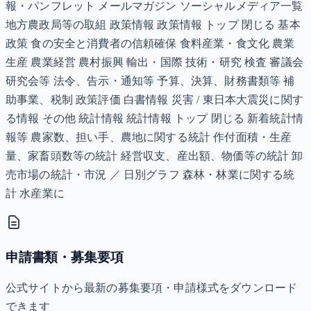
報・パンフレット メールマガジン ソーシャルメディア一覧
地方農政局等の取組 政策情報 政策情報 トップ 閉じる 基本
政策 食の安全と消費者の信頼確保 食料産業・食文化 農業
生産 農業経営 農村振興 輸出・国際 技術・研究 検査 審議会
研究会等 法令、告示・通知等 予算、決算、財務書類等 補
助事業、税制 政策評価 白書情報 災害 / 東日本大震災に関す
る情報 その他 統計情報 統計情報 トップ 閉じる 新着統計情
報等 農家数、担い手、農地に関する統計 作付面積・生産
量、家畜頭数等の統計 経営収支、産出額、物価等の統計 卸
売市場の統計・市況 ／ 日別グラフ 森林・林業に関する統
計 水産業に
申請書類・募集要項
公式サイトから最新の募集要項・申請様式をダウンロード
できます