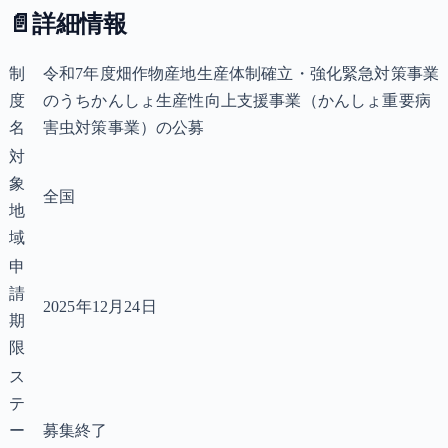
📄
詳細情報
制
令和7年度畑作物産地生産体制確立・強化緊急対策事業
度
のうちかんしょ生産性向上支援事業（かんしょ重要病
名
害虫対策事業）の公募
対
象
全国
地
域
申
請
2025年12月24日
期
限
ス
テ
ー
募集終了