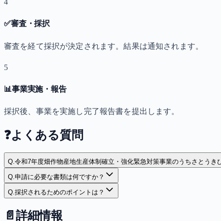
4
✅
審査・採択
審査を経て採択が決定されます。結果は通知されます。
5
📊
事業実施・報告
採択後、事業を実施し完了報告書を提出します。
❓
よくある質問
Q.
令和7年度畑作物産地生産体制確立・強化緊急対策事業のうちさとうき
Q.
申請に必要な書類は何ですか？
Q.
採択されるためのポイントは？
📄
詳細情報