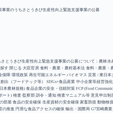
策事業のうちさとうきび生産性向上緊急支援事業の公募
とうきび生産性向上緊急支援事業の公募について：農林水産省 こ
から探す 閉じる 大臣官房 食料・農業・農村基本法 食料・農業
安全保障 環境政策 再生可能エネルギー バイオマス 災害 / 
化 ) 新事業創出（フードテック等） SDGs×食品産業 中小企業等
規格) 食品企業の安全・信頼対策 FCP (Food Communicat
レポート) 検査·監察部 訓令・通知 検査マニュアル等 意見申
の部屋 食品の安全確保 生産資材の安全確保 家畜防疫 動物検
育の推進 円滑な食品アクセスの確保 輸出・国際局 G7宮崎農