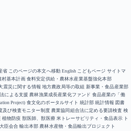
のページの本文へ移動 English こどもページ サイトマ
・農村基本計画 食料安定供給・農林水産業基盤強化本部
東日本大震災に関する情報 地方農政局等の取組 新事業・食品産業部
経営強化法による支援 農林漁業成長産業化ファンド 食品産業の「働
ion Project) 食文化のポータルサイト 統計部 統計情報 図書
出制度及び検査モニター制度 農業協同組合法に定める要請検査 検
疫 植物防疫 獣医師、獣医療 米トレーサビリティ・食品表示 ト
業大臣会合 輸出本部 農林水産物・食品輸出プロジェクト