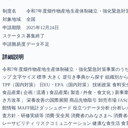
制度名
令和7年度畑作物産地生産体制確立・強化緊急対
対象地域
全国
申請期限
2025年12月24日
ステータス
募集終了
申請難易度
データ不足
詳細説明
令和7年度畑作物産地生産体制確立・強化緊急対策事業のうちさ
ップ 文字サイズ 標準 大きく 逆引き事典から探す 組織別
TPP（国内対策） 日EU・EPA（国内対策） 技術政策 食料
食品産業( 企画 / 流通 ) 食品産業( 製造 / 外食・食文
き方改革」 栄養改善の国際展開 商品先物取引 卸売市場 JAS(日本農林
館情報 MAFF統計ダッシュボード 役立つデータ分析 (分析
査方針・研修実績等 消費·安全局 消費者のみなさまへ 消費者
レーサビリティ リスクコミュニケーション 健康な食生活 食