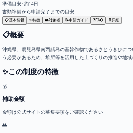
準備目安: 約
14
日
書類準備から申請完了までの目安
📋
基本情報
✨
特徴
👥
対象者
📝
申請ガイド
❓
FAQ
📄
詳細
📋
概要
沖縄県、鹿児島県南西諸島の基幹作物であるさとうきびにつ
う必要があるため、堆肥等を活用した土づくりの推進や地域
✨
この制度の特徴
💰
補助金額
金額は公式サイトの募集要項をご確認ください
👥