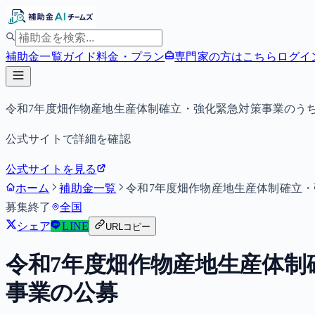
補助金一覧
ガイド
料金・プラン
専門家の方はこちら
ログイ
令和7年度畑作物産地生産体制確立・強化緊急対策事業のう
公式サイトで詳細を確認
公式サイトを見る
ホーム
補助金一覧
令和7年度畑作物産地生産体制確立
募集終了
全国
シェア
LINE
URLコピー
令和7年度畑作物産地生産体
事業の公募