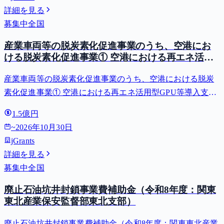
詳細を見る
募集中
全国
産業車両等の脱炭素化促進事業のうち、空港にお
ける脱炭素化促進事業① 空港における再エネ活用
型GPU等導入支援（二酸化炭素排出抑制対策事業
産業車両等の脱炭素化促進事業のうち、空港における脱炭
費等補助金）
素化促進事業① 空港における再エネ活用型GPU等導入支援
（二酸化炭素排出抑制対策事業費等補助金）
1.5億円
~
2026年10月30日
jGrants
詳細を見る
募集中
全国
廃止石油坑井封鎖事業費補助金（令和8年度：関東
東北産業保安監督部東北支部）
廃止石油坑井封鎖事業費補助金（令和8年度：関東東北産業