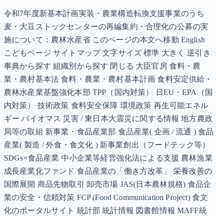
令和7年度新基本計画実装・農業構造転換支援事業のうち
麦・大豆ストックセンターの再編集約・合理化の公募の実
施について：農林水産省 このページの本文へ移動 English
こどもページ サイトマップ 文字サイズ 標準 大きく 逆引き
事典から探す 組織別から探す 閉じる 大臣官房 食料・農
業・農村基本法 食料・農業・農村基本計画 食料安定供給・
農林水産業基盤強化本部 TPP（国内対策） 日EU・EPA（国
内対策） 技術政策 食料安全保障 環境政策 再生可能エネル
ギー バイオマス 災害 / 東日本大震災に関する情報 地方農政
局等の取組 新事業・食品産業部 食品産業( 企画 / 流通 ) 食品
産業( 製造 / 外食・食文化 ) 新事業創出（フードテック等）
SDGs×食品産業 中小企業等経営強化法による支援 農林漁業
成長産業化ファンド 食品産業の「働き方改革」 栄養改善の
国際展開 商品先物取引 卸売市場 JAS(日本農林規格) 食品企
業の安全・信頼対策 FCP (Food Communication Project) 食文
化のポータルサイト 統計部 統計情報 図書館情報 MAFF統