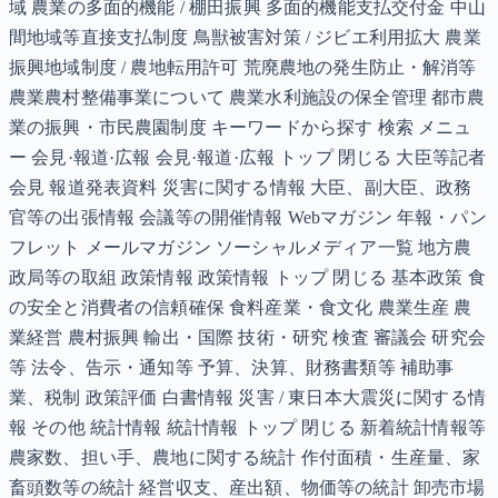
域 農業の多面的機能 / 棚田振興 多面的機能支払交付金 中山
間地域等直接支払制度 鳥獣被害対策 / ジビエ利用拡大 農業
振興地域制度 / 農地転用許可 荒廃農地の発生防止・解消等
農業農村整備事業について 農業水利施設の保全管理 都市農
業の振興・市民農園制度 キーワードから探す 検索 メニュ
ー 会見·報道·広報 会見·報道·広報 トップ 閉じる 大臣等記者
会見 報道発表資料 災害に関する情報 大臣、副大臣、政務
官等の出張情報 会議等の開催情報 Webマガジン 年報・パン
フレット メールマガジン ソーシャルメディア一覧 地方農
政局等の取組 政策情報 政策情報 トップ 閉じる 基本政策 食
の安全と消費者の信頼確保 食料産業・食文化 農業生産 農
業経営 農村振興 輸出・国際 技術・研究 検査 審議会 研究会
等 法令、告示・通知等 予算、決算、財務書類等 補助事
業、税制 政策評価 白書情報 災害 / 東日本大震災に関する情
報 その他 統計情報 統計情報 トップ 閉じる 新着統計情報等
農家数、担い手、農地に関する統計 作付面積・生産量、家
畜頭数等の統計 経営収支、産出額、物価等の統計 卸売市場