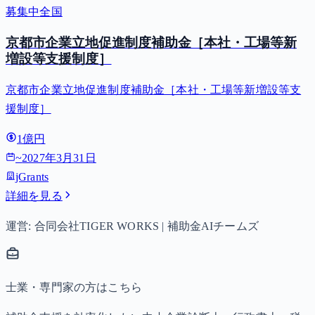
募集中
全国
京都市企業立地促進制度補助金［本社・工場等新
増設等支援制度］
京都市企業立地促進制度補助金［本社・工場等新増設等支
援制度］
1億円
~
2027年3月31日
jGrants
詳細を見る
運営: 合同会社TIGER WORKS | 補助金AIチームズ
士業・専門家の方はこちら