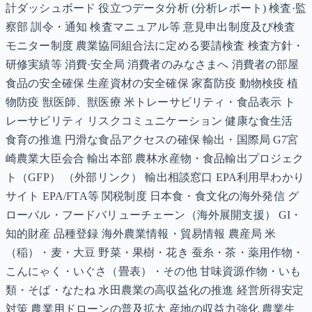
計ダッシュボード 役立つデータ分析 (分析レポート) 検査·監
察部 訓令・通知 検査マニュアル等 意見申出制度及び検査
モニター制度 農業協同組合法に定める要請検査 検査方針・
研修実績等 消費·安全局 消費者のみなさまへ 消費者の部屋
食品の安全確保 生産資材の安全確保 家畜防疫 動物検疫 植
物防疫 獣医師、獣医療 米トレーサビリティ・食品表示 ト
レーサビリティ リスクコミュニケーション 健康な食生活
食育の推進 円滑な食品アクセスの確保 輸出・国際局 G7宮
崎農業大臣会合 輸出本部 農林水産物・食品輸出プロジェク
ト（GFP） （外部リンク） 輸出相談窓口 EPA利用早わかり
サイト EPA/FTA等 関税制度 日本食・食文化の海外発信 グ
ローバル・フードバリューチェーン（海外展開支援） GI・
知的財産 品種登録 海外農業情報・貿易情報 農産局 米
（稲）・麦・大豆 野菜・果樹・花き 蚕糸・茶・薬用作物・
こんにゃく・いぐさ（畳表）・その他 甘味資源作物・いも
類・そば・なたね 水田農業の高収益化の推進 経営所得安定
対策 農業用ドローンの普及拡大 産地の収益力強化 農業生