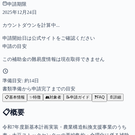
申請期限
2025年12月24日
カウントダウンを計算中...
申請開始日は公式サイトをご確認ください
申請の目安
この補助金の難易度情報は現在取得できません
準備目安: 約
14
日
書類準備から申請完了までの目安
📋
基本情報
✨
特徴
👥
対象者
📝
申請ガイド
❓
FAQ
📄
詳細
📋
概要
令和7年度新基本計画実装・農業構造転換支援事業のうち