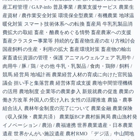
産工程管理 / GAP-info 普及事業 / 農業支援サービス 農業生
産資材 / 農作業安全対策 環境保全型農業 / 有機農業 地球温
暖化対策 スマート技術体系への転換 畜産局 牛乳乳製品消
費拡大の取組 畜産・酪農をめぐる情勢 畜産農家への支援
畜産クラスター事業等 持続的な畜産物生産の在り方検討会
国産飼料の生産・利用の拡大 畜産環境対策 畜産物の輸出
家畜遺伝資源の管理・保護 アニマルウェルフェア 乳用牛 /
肉用牛 / 豚 / 鶏 / その他 牛乳・乳製品 / 食肉・鶏卵 / 飼料 /
競馬 経営局 地域計画 農業経営人材の育成に向けた官民協
議会 担い手と集落営農 経営体育成支援 農地中間管理機構
の活用 農地制度 企業等の農業参入 新規就農の促進 農業の
働き方改革 外国人の受け入れ 女性の活躍推進 農協・農事
組合法人 農林年金制度の完了について 農業金融 農業保険
（収入保険・農業共済） 農業版BCP 農村振興局 農山漁村発
イノベーション / 農泊 / 農福連携 世界農業遺産・日本農業
遺産 世界かんがい施設遺産 農村RMO 「デジ活」中山間地