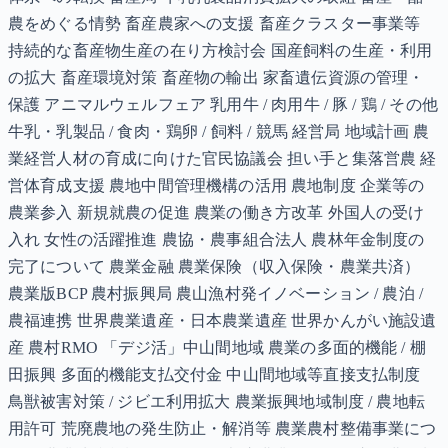
農をめぐる情勢 畜産農家への支援 畜産クラスター事業等
持続的な畜産物生産の在り方検討会 国産飼料の生産・利用
の拡大 畜産環境対策 畜産物の輸出 家畜遺伝資源の管理・
保護 アニマルウェルフェア 乳用牛 / 肉用牛 / 豚 / 鶏 / その他
牛乳・乳製品 / 食肉・鶏卵 / 飼料 / 競馬 経営局 地域計画 農
業経営人材の育成に向けた官民協議会 担い手と集落営農 経
営体育成支援 農地中間管理機構の活用 農地制度 企業等の
農業参入 新規就農の促進 農業の働き方改革 外国人の受け
入れ 女性の活躍推進 農協・農事組合法人 農林年金制度の
完了について 農業金融 農業保険（収入保険・農業共済）
農業版BCP 農村振興局 農山漁村発イノベーション / 農泊 /
農福連携 世界農業遺産・日本農業遺産 世界かんがい施設遺
産 農村RMO 「デジ活」中山間地域 農業の多面的機能 / 棚
田振興 多面的機能支払交付金 中山間地域等直接支払制度
鳥獣被害対策 / ジビエ利用拡大 農業振興地域制度 / 農地転
用許可 荒廃農地の発生防止・解消等 農業農村整備事業につ