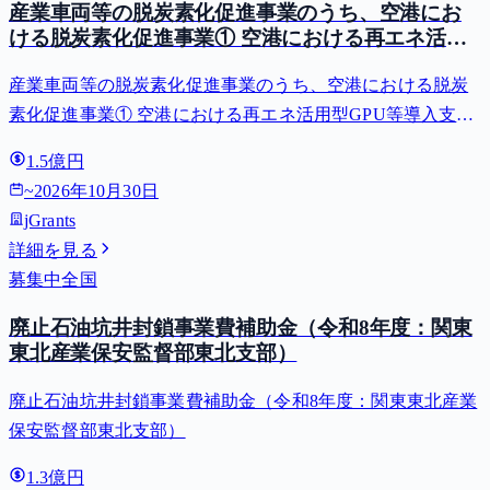
産業車両等の脱炭素化促進事業のうち、空港にお
ける脱炭素化促進事業① 空港における再エネ活用
型GPU等導入支援（二酸化炭素排出抑制対策事業
産業車両等の脱炭素化促進事業のうち、空港における脱炭
費等補助金）
素化促進事業① 空港における再エネ活用型GPU等導入支援
（二酸化炭素排出抑制対策事業費等補助金）
1.5億円
~
2026年10月30日
jGrants
詳細を見る
募集中
全国
廃止石油坑井封鎖事業費補助金（令和8年度：関東
東北産業保安監督部東北支部）
廃止石油坑井封鎖事業費補助金（令和8年度：関東東北産業
保安監督部東北支部）
1.3億円