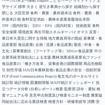
ページの本文へ移動 English こどもページ サイトマップ 文
字サイズ 標準 大きく 逆引き事典から探す 組織別から探す
閉じる 大臣官房 食料・農業・農村基本法 食料・農業・農
村基本計画 食料安定供給・農林水産業基盤強化本部
TPP（国内対策） 日EU・EPA（国内対策） 技術政策 食料
安全保障 環境政策 再生可能エネルギー バイオマス 災害 /
東日本大震災に関する情報 地方農政局等の取組 新事業・食
品産業部 食品産業( 企画 / 流通 ) 食品産業( 製造 / 外食・食
文化 ) 新事業創出（フードテック等） SDGs×食品産業 中小
企業等経営強化法による支援 農林漁業成長産業化ファンド
食品産業の「働き方改革」 栄養改善の国際展開 商品先物取
引 卸売市場 JAS(日本農林規格) 食品企業の安全・信頼対策
FCP (Food Communication Project) 食文化のポータルサイト
統計部 統計情報 図書館情報 MAFF統計ダッシュボード 役
立つデータ分析 (分析レポート) 検査·監察部 訓令・通知 検
査マニュアル等 意見申出制度及び検査モニター制度 農業協
同組合法に定める要請検査 検査方針・研修実績等 消費·安