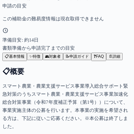
申請の目安
この補助金の難易度情報は現在取得できません
準備目安: 約
14
日
書類準備から申請完了までの目安
📋
基本情報
✨
特徴
👥
対象者
📝
申請ガイド
❓
FAQ
📄
詳細
📋
概要
スマート農業・農業支援サービス事業導入総合サポート緊
急対策のうちスマート農業・農業支援サービス事業加速化
総合対策事業（令和7年度補正予算（第1号））について、
事業実施主体の公募を行います。本事業の実施を希望され
る方は、下記に従いご応募ください。※本公募は終了しま
した。