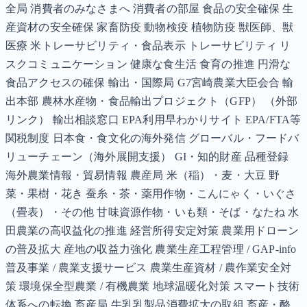
全局 消費者のみなさまへ 消費者の部屋 食品の安全確保 生
産資材の安全確保 家畜防疫 動物検疫 植物防疫 獣医師、獣
医療 米トレーサビリティ・食品表示 トレーサビリティ リ
スクコミュニケーション 健康な食生活 食育の推進 円滑な
食品アクセスの確保 輸出・国際局 G7宮崎農業大臣会合 輸
出本部 農林水産物・食品輸出プロジェクト（GFP） （外部
リンク） 輸出相談窓口 EPA利用早わかりサイト EPA/FTA等
関税制度 日本食・食文化の海外発信 グローバル・フードバ
リューチェーン（海外展開支援） GI・知的財産 品種登録
海外農業情報・貿易情報 農産局 米（稲）・麦・大豆 野
菜・果樹・花き 蚕糸・茶・薬用作物・こんにゃく・いぐさ
（畳表）・その他 甘味資源作物・いも類・そば・なたね 水
田農業の高収益化の推進 経営所得安定対策 農業用ドローン
の普及拡大 産地の収益力強化 農業生産工程管理 / GAP-info
普及事業 / 農業支援サービス 農業生産資材 / 農作業安全対
策 環境保全型農業 / 有機農業 地球温暖化対策 スマート技術
体系への転換 畜産局 牛乳乳製品消費拡大の取組 畜産・酪