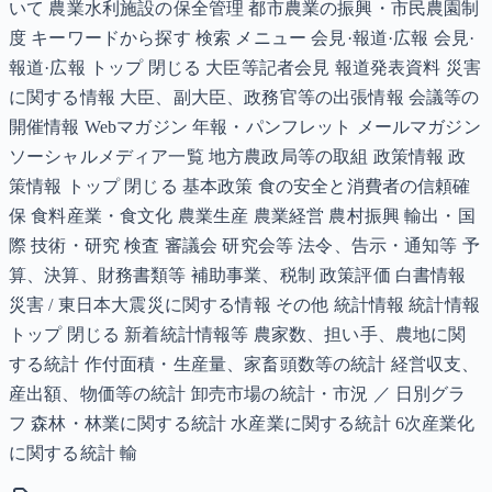
いて 農業水利施設の保全管理 都市農業の振興・市民農園制
度 キーワードから探す 検索 メニュー 会見·報道·広報 会見·
報道·広報 トップ 閉じる 大臣等記者会見 報道発表資料 災害
に関する情報 大臣、副大臣、政務官等の出張情報 会議等の
開催情報 Webマガジン 年報・パンフレット メールマガジン
ソーシャルメディア一覧 地方農政局等の取組 政策情報 政
策情報 トップ 閉じる 基本政策 食の安全と消費者の信頼確
保 食料産業・食文化 農業生産 農業経営 農村振興 輸出・国
際 技術・研究 検査 審議会 研究会等 法令、告示・通知等 予
算、決算、財務書類等 補助事業、税制 政策評価 白書情報
災害 / 東日本大震災に関する情報 その他 統計情報 統計情報
トップ 閉じる 新着統計情報等 農家数、担い手、農地に関
する統計 作付面積・生産量、家畜頭数等の統計 経営収支、
産出額、物価等の統計 卸売市場の統計・市況 ／ 日別グラ
フ 森林・林業に関する統計 水産業に関する統計 6次産業化
に関する統計 輸