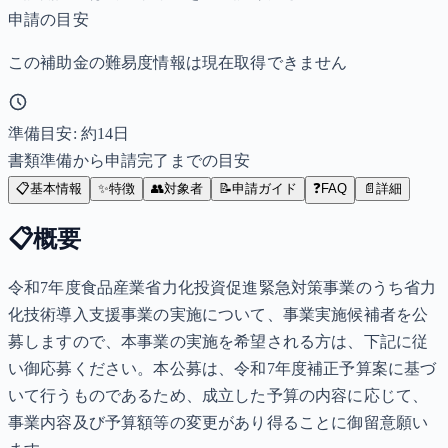
申請の目安
この補助金の難易度情報は現在取得できません
準備目安: 約
14
日
書類準備から申請完了までの目安
📋
基本情報
✨
特徴
👥
対象者
📝
申請ガイド
❓
FAQ
📄
詳細
📋
概要
令和7年度食品産業省力化投資促進緊急対策事業のうち省力
化技術導入支援事業の実施について、事業実施候補者を公
募しますので、本事業の実施を希望される方は、下記に従
い御応募ください。本公募は、令和7年度補正予算案に基づ
いて行うものであるため、成立した予算の内容に応じて、
事業内容及び予算額等の変更があり得ることに御留意願い