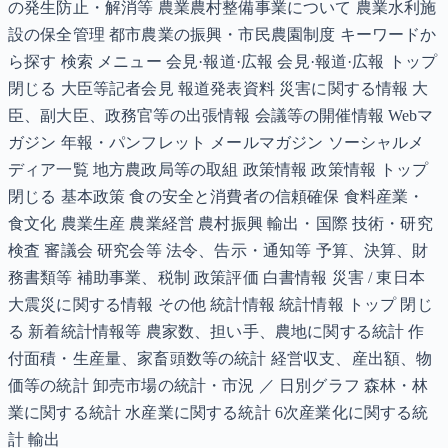
の発生防止・解消等 農業農村整備事業について 農業水利施
設の保全管理 都市農業の振興・市民農園制度 キーワードか
ら探す 検索 メニュー 会見·報道·広報 会見·報道·広報 トップ
閉じる 大臣等記者会見 報道発表資料 災害に関する情報 大
臣、副大臣、政務官等の出張情報 会議等の開催情報 Webマ
ガジン 年報・パンフレット メールマガジン ソーシャルメ
ディア一覧 地方農政局等の取組 政策情報 政策情報 トップ
閉じる 基本政策 食の安全と消費者の信頼確保 食料産業・
食文化 農業生産 農業経営 農村振興 輸出・国際 技術・研究
検査 審議会 研究会等 法令、告示・通知等 予算、決算、財
務書類等 補助事業、税制 政策評価 白書情報 災害 / 東日本
大震災に関する情報 その他 統計情報 統計情報 トップ 閉じ
る 新着統計情報等 農家数、担い手、農地に関する統計 作
付面積・生産量、家畜頭数等の統計 経営収支、産出額、物
価等の統計 卸売市場の統計・市況 ／ 日別グラフ 森林・林
業に関する統計 水産業に関する統計 6次産業化に関する統
計 輸出