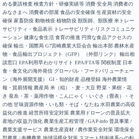
める要請検査 検査方針・研修実績等 消費·安全局 消費者の
みなさまへ 消費者の部屋 食品の安全確保 生産資材の安全
確保 家畜防疫 動物検疫 植物防疫 獣医師、獣医療 米トレー
サビリティ・食品表示 トレーサビリティ リスクコミュニケ
ーション 健康な食生活 食育の推進 円滑な食品アクセスの
確保 輸出・国際局 G7宮崎農業大臣会合 輸出本部 農林水産
物・食品輸出プロジェクト（GFP） （外部リンク） 輸出相
談窓口 EPA利用早わかりサイト EPA/FTA等 関税制度 日本
食・食文化の海外発信 グローバル・フードバリューチェー
ン（海外展開支援） GI・知的財産 品種登録 海外農業情
報・貿易情報 農産局 米（稲）・麦・大豆 野菜・果樹・花
き 蚕糸・茶・薬用作物・こんにゃく・いぐさ（畳表）・そ
の他 甘味資源作物・いも類・そば・なたね 水田農業の高収
益化の推進 経営所得安定対策 農業用ドローンの普及拡大
産地の収益力強化 農業生産工程管理 / GAP-info 普及事業 /
農業支援サービス 農業生産資材 / 農作業安全対策 環境保全
型農業 / 有機農業 地球温暖化対策 スマート技術体系への転