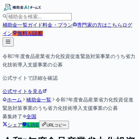
補助金一覧
ガイド
料金・プラン
専門家の方はこちら
ログ
イン
無料
AI診断
令和7年度食品産業省力化投資促進緊急対策事業のうち省力
化技術導入支援事業の公募
公式サイトで詳細を確認
公式サイトを見る
ホーム
補助金一覧
令和7年度食品産業省力化投資促進
緊急対策事業のうち省力化技術導入支援事業の公募
募集終了
全国
シェア
LINE
URLコピー