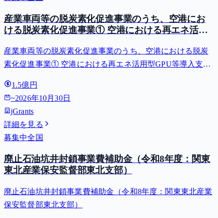
産業車両等の脱炭素化促進事業のうち、空港にお
ける脱炭素化促進事業① 空港における再エネ活用
型GPU等導入支援（二酸化炭素排出抑制対策事業
産業車両等の脱炭素化促進事業のうち、空港における脱炭
費等補助金）
素化促進事業① 空港における再エネ活用型GPU等導入支援
（二酸化炭素排出抑制対策事業費等補助金）
1.5億円
~
2026年10月30日
jGrants
詳細を見る
募集中
全国
廃止石油坑井封鎖事業費補助金（令和8年度：関東
東北産業保安監督部東北支部）
廃止石油坑井封鎖事業費補助金（令和8年度：関東東北産業
保安監督部東北支部）