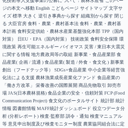
化技術導入支援事業の公募について：農林水産省 このペー
ジの本文へ移動 English こどもページ サイトマップ 文字サ
イズ 標準 大きく 逆引き事典から探す 組織別から探す 閉じ
る 大臣官房 食料・農業・農村基本法 食料・農業・農村基
本計画 食料安定供給・農林水産業基盤強化本部 TPP（国内
対策） 日EU・EPA（国内対策） 技術政策 食料安全保障 環
境政策 再生可能エネルギー バイオマス 災害 / 東日本大震災
に関する情報 地方農政局等の取組 新事業・食品産業部 食
品産業( 企画 / 流通 ) 食品産業( 製造 / 外食・食文化 ) 新事業
創出（フードテック等） SDGs×食品産業 中小企業等経営強
化法による支援 農林漁業成長産業化ファンド 食品産業の
「働き方改革」 栄養改善の国際展開 商品先物取引 卸売市
場 JAS(日本農林規格) 食品企業の安全・信頼対策 FCP (Food
Communication Project) 食文化のポータルサイト 統計部 統計
情報 図書館情報 MAFF統計ダッシュボード 役立つデータ分
析 (分析レポート) 検査·監察部 訓令・通知 検査マニュアル
等 意見申出制度及び検査モニター制度 農業協同組合法に定