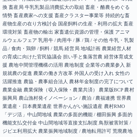
換 畜産局 牛乳乳製品消費拡大の取組 畜産・酪農をめぐる
情勢 畜産農家への支援 畜産クラスター事業等 持続的な畜
産物生産の在り方検討会 国産飼料の生産・利用の拡大 畜産
環境対策 畜産物の輸出 家畜遺伝資源の管理・保護 アニマ
ルウェルフェア 乳用牛 / 肉用牛 / 豚 / 鶏 / その他 牛乳・乳製
品 / 食肉・鶏卵 / 飼料 / 競馬 経営局 地域計画 農業経営人材
の育成に向けた官民協議会 担い手と集落営農 経営体育成支
援 農地中間管理機構の活用 農地制度 企業等の農業参入 新
規就農の促進 農業の働き方改革 外国人の受け入れ 女性の
活躍推進 農協・農事組合法人 農林年金制度の完了について
農業金融 農業保険（収入保険・農業共済） 農業版BCP 農村
振興局 農山漁村発イノベーション / 農泊 / 農福連携 世界農
業遺産・日本農業遺産 世界かんがい施設遺産 農村RMO
「デジ活」中山間地域 農業の多面的機能 / 棚田振興 多面的
機能支払交付金 中山間地域等直接支払制度 鳥獣被害対策 /
ジビエ利用拡大 農業振興地域制度 / 農地転用許可 荒廃農地