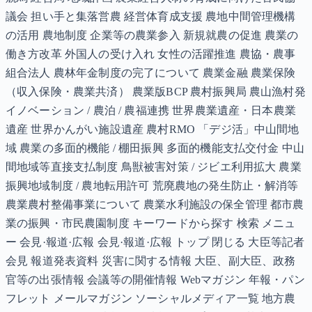
議会 担い手と集落営農 経営体育成支援 農地中間管理機構
の活用 農地制度 企業等の農業参入 新規就農の促進 農業の
働き方改革 外国人の受け入れ 女性の活躍推進 農協・農事
組合法人 農林年金制度の完了について 農業金融 農業保険
（収入保険・農業共済） 農業版BCP 農村振興局 農山漁村発
イノベーション / 農泊 / 農福連携 世界農業遺産・日本農業
遺産 世界かんがい施設遺産 農村RMO 「デジ活」中山間地
域 農業の多面的機能 / 棚田振興 多面的機能支払交付金 中山
間地域等直接支払制度 鳥獣被害対策 / ジビエ利用拡大 農業
振興地域制度 / 農地転用許可 荒廃農地の発生防止・解消等
農業農村整備事業について 農業水利施設の保全管理 都市農
業の振興・市民農園制度 キーワードから探す 検索 メニュ
ー 会見·報道·広報 会見·報道·広報 トップ 閉じる 大臣等記者
会見 報道発表資料 災害に関する情報 大臣、副大臣、政務
官等の出張情報 会議等の開催情報 Webマガジン 年報・パン
フレット メールマガジン ソーシャルメディア一覧 地方農