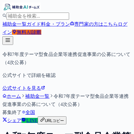
補助金一覧
ガイド
料金・プラン
専門家の方はこちら
ログ
イン
無料
AI診断
令和7年度テーマ型食品企業等連携促進事業の公募について
（4次公募）
公式サイトで詳細を確認
公式サイトを見る
ホーム
補助金一覧
令和7年度テーマ型食品企業等連携
促進事業の公募について（4次公募）
募集終了
全国
シェア
LINE
URLコピー