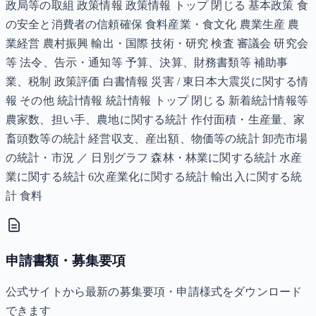
政局等の取組 政策情報 政策情報 トップ 閉じる 基本政策 食
の安全と消費者の信頼確保 食料産業・食文化 農業生産 農
業経営 農村振興 輸出・国際 技術・研究 検査 審議会 研究会
等 法令、告示・通知等 予算、決算、財務書類等 補助事
業、税制 政策評価 白書情報 災害 / 東日本大震災に関する情
報 その他 統計情報 統計情報 トップ 閉じる 新着統計情報等
農家数、担い手、農地に関する統計 作付面積・生産量、家
畜頭数等の統計 経営収支、産出額、物価等の統計 卸売市場
の統計・市況 ／ 日別グラフ 森林・林業に関する統計 水産
業に関する統計 6次産業化に関する統計 輸出入に関する統
計 食料
申請書類・募集要項
公式サイトから最新の募集要項・申請様式をダウンロード
できます