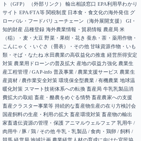
ト（GFP） （外部リンク） 輸出相談窓口 EPA利用早わかり
サイト EPA/FTA等 関税制度 日本食・食文化の海外発信 グ
ローバル・フードバリューチェーン（海外展開支援） GI・
知的財産 品種登録 海外農業情報・貿易情報 農産局 米
（稲）・麦・大豆 野菜・果樹・花き 蚕糸・茶・薬用作物・
こんにゃく・いぐさ（畳表）・その他 甘味資源作物・いも
類・そば・なたね 水田農業の高収益化の推進 経営所得安定
対策 農業用ドローンの普及拡大 産地の収益力強化 農業生
産工程管理 / GAP-info 普及事業 / 農業支援サービス 農業生
産資材 / 農作業安全対策 環境保全型農業 / 有機農業 地球温
暖化対策 スマート技術体系への転換 畜産局 牛乳乳製品消
費拡大の取組 畜産・酪農をめぐる情勢 畜産農家への支援
畜産クラスター事業等 持続的な畜産物生産の在り方検討会
国産飼料の生産・利用の拡大 畜産環境対策 畜産物の輸出
家畜遺伝資源の管理・保護 アニマルウェルフェア 乳用牛 /
肉用牛 / 豚 / 鶏 / その他 牛乳・乳製品 / 食肉・鶏卵 / 飼料 /
競馬 経営局 地域計画 農業経営人材の育成に向けた官民協