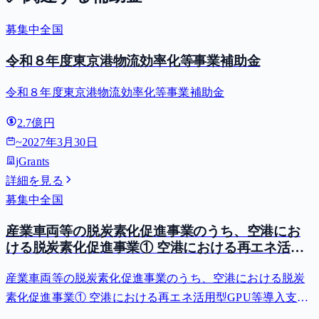
募集中
全国
令和８年度東京港物流効率化等事業補助金
令和８年度東京港物流効率化等事業補助金
2.7億円
~
2027年3月30日
jGrants
詳細を見る
募集中
全国
産業車両等の脱炭素化促進事業のうち、空港にお
ける脱炭素化促進事業① 空港における再エネ活用
型GPU等導入支援（二酸化炭素排出抑制対策事業
産業車両等の脱炭素化促進事業のうち、空港における脱炭
費等補助金）
素化促進事業① 空港における再エネ活用型GPU等導入支援
（二酸化炭素排出抑制対策事業費等補助金）