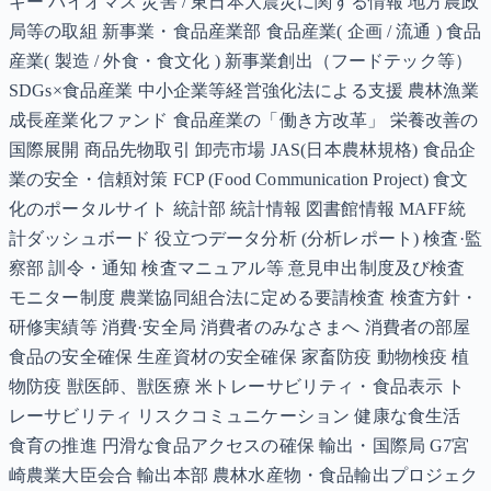
ギー バイオマス 災害 / 東日本大震災に関する情報 地方農政
局等の取組 新事業・食品産業部 食品産業( 企画 / 流通 ) 食品
産業( 製造 / 外食・食文化 ) 新事業創出（フードテック等）
SDGs×食品産業 中小企業等経営強化法による支援 農林漁業
成長産業化ファンド 食品産業の「働き方改革」 栄養改善の
国際展開 商品先物取引 卸売市場 JAS(日本農林規格) 食品企
業の安全・信頼対策 FCP (Food Communication Project) 食文
化のポータルサイト 統計部 統計情報 図書館情報 MAFF統
計ダッシュボード 役立つデータ分析 (分析レポート) 検査·監
察部 訓令・通知 検査マニュアル等 意見申出制度及び検査
モニター制度 農業協同組合法に定める要請検査 検査方針・
研修実績等 消費·安全局 消費者のみなさまへ 消費者の部屋
食品の安全確保 生産資材の安全確保 家畜防疫 動物検疫 植
物防疫 獣医師、獣医療 米トレーサビリティ・食品表示 ト
レーサビリティ リスクコミュニケーション 健康な食生活
食育の推進 円滑な食品アクセスの確保 輸出・国際局 G7宮
崎農業大臣会合 輸出本部 農林水産物・食品輸出プロジェク