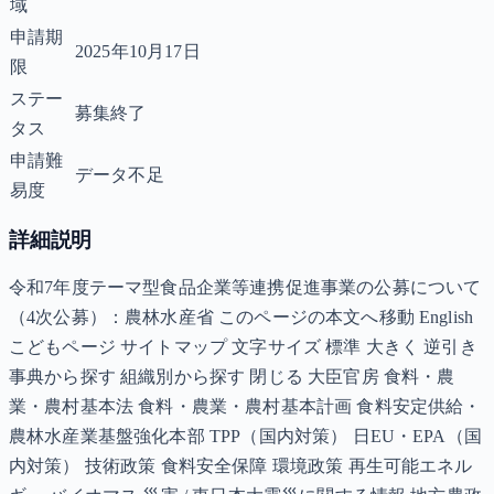
域
申請期
2025年10月17日
限
ステー
募集終了
タス
申請難
データ不足
易度
詳細説明
令和7年度テーマ型食品企業等連携促進事業の公募について
（4次公募）：農林水産省 このページの本文へ移動 English
こどもページ サイトマップ 文字サイズ 標準 大きく 逆引き
事典から探す 組織別から探す 閉じる 大臣官房 食料・農
業・農村基本法 食料・農業・農村基本計画 食料安定供給・
農林水産業基盤強化本部 TPP（国内対策） 日EU・EPA（国
内対策） 技術政策 食料安全保障 環境政策 再生可能エネル