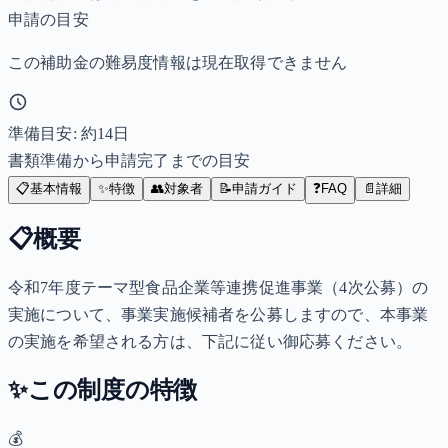
申請の目安
この補助金の難易度情報は現在取得できません
準備目安: 約
14
日
書類準備から申請完了までの目安
📋
基本情報
✨
特徴
👥
対象者
📝
申請ガイド
❓
FAQ
📄
詳細
📋
概要
令和7年度テーマ型食品企業等連携促進事業（4次公募）の
実施について、事業実施候補者を公募しますので、本事業
の実施を希望される方は、下記に従い御応募ください。
✨
この制度の特徴
💰