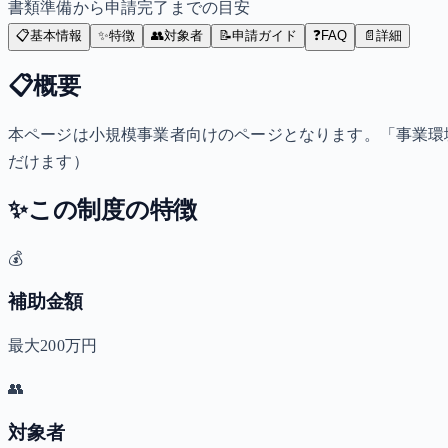
書類準備から申請完了までの目安
📋
基本情報
✨
特徴
👥
対象者
📝
申請ガイド
❓
FAQ
📄
詳細
📋
概要
本ページは小規模事業者向けのページとなります。「事業環
だけます）
✨
この制度の特徴
💰
補助金額
最大200万円
👥
対象者