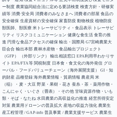
ー制度 農業協同組合法に定める要請検査 検査方針・研修実
績等 消費·安全局 消費者のみなさまへ 消費者の部屋 食品の
安全確保 生産資材の安全確保 家畜防疫 動物検疫 植物防疫
獣医師、獣医療 米トレーサビリティ・食品表示 トレーサビ
リティ リスクコミュニケーション 健康な食生活 食育の推
進 円滑な食品アクセスの確保 輸出・国際局 G7宮崎農業大
臣会合 輸出本部 農林水産物・食品輸出プロジェクト
（GFP） （外部リンク） 輸出相談窓口 EPA利用早わかりサ
イト EPA/FTA等 関税制度 日本食・食文化の海外発信 グロ
ーバル・フードバリューチェーン（海外展開支援） GI・知
的財産 品種登録 海外農業情報・貿易情報 農産局 米
（稲）・麦・大豆 野菜・果樹・花き 蚕糸・茶・薬用作物・
こんにゃく・いぐさ（畳表）・その他 甘味資源作物・いも
類・そば・なたね 水田農業の高収益化の推進 経営所得安定
対策 農業用ドローンの普及拡大 産地の収益力強化 農業生
産工程管理 / GAP-info 普及事業 / 農業支援サービス 農業生