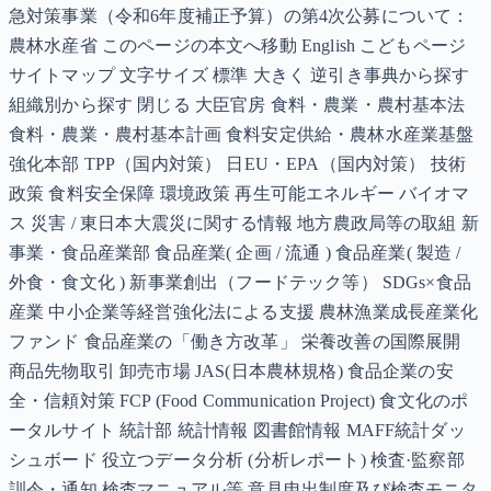
急対策事業（令和6年度補正予算）の第4次公募について：
農林水産省 このページの本文へ移動 English こどもページ
サイトマップ 文字サイズ 標準 大きく 逆引き事典から探す
組織別から探す 閉じる 大臣官房 食料・農業・農村基本法
食料・農業・農村基本計画 食料安定供給・農林水産業基盤
強化本部 TPP（国内対策） 日EU・EPA（国内対策） 技術
政策 食料安全保障 環境政策 再生可能エネルギー バイオマ
ス 災害 / 東日本大震災に関する情報 地方農政局等の取組 新
事業・食品産業部 食品産業( 企画 / 流通 ) 食品産業( 製造 /
外食・食文化 ) 新事業創出（フードテック等） SDGs×食品
産業 中小企業等経営強化法による支援 農林漁業成長産業化
ファンド 食品産業の「働き方改革」 栄養改善の国際展開
商品先物取引 卸売市場 JAS(日本農林規格) 食品企業の安
全・信頼対策 FCP (Food Communication Project) 食文化のポ
ータルサイト 統計部 統計情報 図書館情報 MAFF統計ダッ
シュボード 役立つデータ分析 (分析レポート) 検査·監察部
訓令・通知 検査マニュアル等 意見申出制度及び検査モニタ