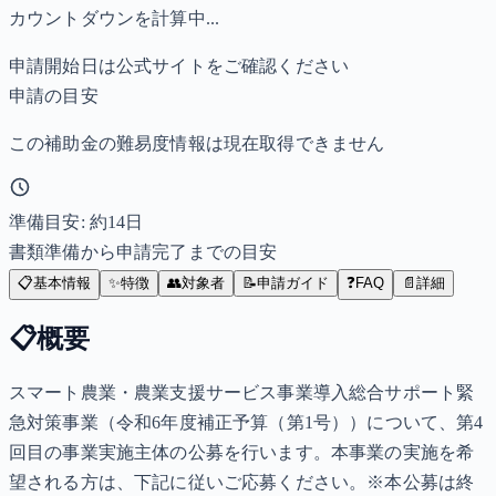
カウントダウンを計算中...
申請開始日は公式サイトをご確認ください
申請の目安
この補助金の難易度情報は現在取得できません
準備目安: 約
14
日
書類準備から申請完了までの目安
📋
基本情報
✨
特徴
👥
対象者
📝
申請ガイド
❓
FAQ
📄
詳細
📋
概要
スマート農業・農業支援サービス事業導入総合サポート緊
急対策事業（令和6年度補正予算（第1号））について、第4
回目の事業実施主体の公募を行います。本事業の実施を希
望される方は、下記に従いご応募ください。※本公募は終