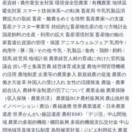
産資材 / 農作業安全対策 環境保全型農業 / 有機農業 地球温
暖化対策 スマート技術体系への転換 畜産局 牛乳乳製品消
費拡大の取組 畜産・酪農をめぐる情勢 畜産農家への支援
畜産クラスター事業等 持続的な畜産物生産の在り方検討会
国産飼料の生産・利用の拡大 畜産環境対策 畜産物の輸出
家畜遺伝資源の管理・保護 アニマルウェルフェア 乳用牛 /
肉用牛 / 豚 / 鶏 / その他 牛乳・乳製品 / 食肉・鶏卵 / 飼料 /
競馬 経営局 地域計画 農業経営人材の育成に向けた官民協
議会 担い手と集落営農 経営体育成支援 農地中間管理機構
の活用 農地制度 企業等の農業参入 新規就農の促進 農業の
働き方改革 外国人の受け入れ 女性の活躍推進 農協・農事
組合法人 農林年金制度の完了について 農業金融 農業保険
（収入保険・農業共済） 農業版BCP 農村振興局 農山漁村発
イノベーション / 農泊 / 農福連携 世界農業遺産・日本農業
遺産 世界かんがい施設遺産 農村RMO 「デジ活」中山間地
域 農業の多面的機能 / 棚田振興 多面的機能支払交付金 中山
間地域等直接支払制度 鳥獣被害対策 / ジビエ利用拡大 農業