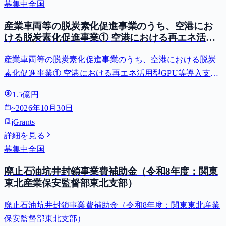
募集中
全国
産業車両等の脱炭素化促進事業のうち、空港にお
ける脱炭素化促進事業① 空港における再エネ活用
型GPU等導入支援（二酸化炭素排出抑制対策事業
産業車両等の脱炭素化促進事業のうち、空港における脱炭
費等補助金）
素化促進事業① 空港における再エネ活用型GPU等導入支援
（二酸化炭素排出抑制対策事業費等補助金）
1.5億円
~
2026年10月30日
jGrants
詳細を見る
募集中
全国
廃止石油坑井封鎖事業費補助金（令和8年度：関東
東北産業保安監督部東北支部）
廃止石油坑井封鎖事業費補助金（令和8年度：関東東北産業
保安監督部東北支部）