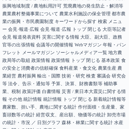
振興地域制度 / 農地転用許可 荒廃農地の発生防止・解消等
農業農村整備事業について 農業水利施設の保全管理 都市農
業の振興・市民農園制度 キーワードから探す 検索 メニュ
ー 会見·報道·広報 会見·報道·広報 トップ 閉じる 大臣等記者
会見 報道発表資料 災害に関する情報 大臣、副大臣、政務
官等の出張情報 会議等の開催情報 Webマガジン 年報・パン
フレット メールマガジン ソーシャルメディア一覧 地方農
政局等の取組 政策情報 政策情報 トップ 閉じる 基本政策 食
の安全と消費者の信頼確保 食料産業・食文化 農業生産 農
業経営 農村振興 輸出・国際 技術・研究 検査 審議会 研究会
等 法令、告示・通知等 予算、決算、財務書類等 補助事
業、税制 政策評価 白書情報 災害 / 東日本大震災に関する情
報 その他 統計情報 統計情報 トップ 閉じる 新着統計情報等
農家数、担い手、農地に関する統計 作付面積・生産量、家
畜頭数等の統計 経営収支、産出額、物価等の統計 卸売市場
の統計・市況 ／ 日別グラフ 森林・林業に関する統計 水産